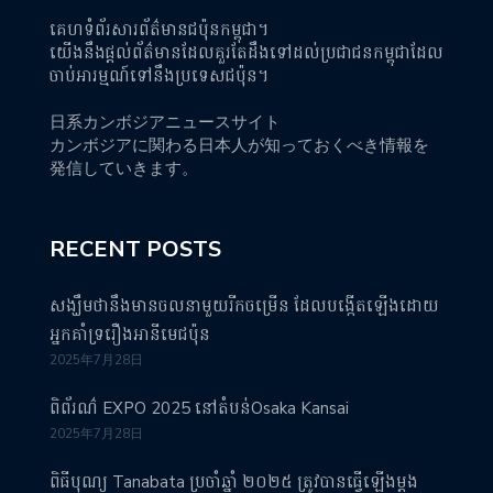
គេហទំព័រសារព័ត៌មានជប៉ុនកម្ពុជា។
យើងនឹងផ្តល់ព័ត៌មានដែលគួរតែដឹងទៅដល់ប្រជាជនកម្ពុជាដែល
ចាប់អារម្មណ៍ទៅនឹងប្រទេសជប៉ុន។
日系カンボジアニュースサイト
カンボジアに関わる日本人が知っておくべき情報を
発信していきます。
RECENT POSTS
សង្ឃឹមថានឹងមានចលនាមួយរីកចម្រើន ដែលបង្កើតឡើងដោយ
អ្នកគាំទ្ររឿងអានីមេជប៉ុន
2025年7月28日
ពិព័រណ៌ EXPO 2025 នៅតំបន់Osaka Kansai
2025年7月28日
ពិធីបុណ្យ Tanabata ប្រចាំឆ្នាំ ២០២៥ ត្រូវបានធ្វើឡើងម្តង