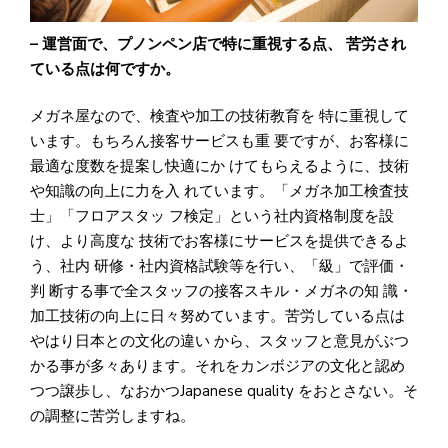
– 運営面で、プノンペン店で特に重視する点、 苦労され
ている点は何ですか。
メガネ屋なので、検査や加工の技術教育を 特に重視して
います。もちろん接客サービスも重 要ですが、お客様に
最適な度数を提案し快適にか けてもらえるように、技術
や知識の向上に力を入 れています。「メガネ加工検査技
士」「フロアスタッ フ検定」という社内資格制度を設
け、より高度な 技術でお客様にサービスを提供できるよ
う、社内 研修・社内資格試験等を行い、「級」で評価・
判 断する事で全スタッフの接客スキル・メガネの知 識・
加工技術の向上に日々努めています。苦労している点は
やはり日本との文化の違い から、スタッフと意見がぶつ
かる事が多々あります。それをカンボジアの文化と認め
つつ譲歩し、なおかつJapanese quality をおとさない。そ
の調整に苦労しますね。