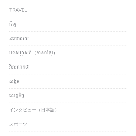
TRAVEL
កីឡា
នយោបាយ
បទសម្ភាសន៍（ភាសាខ្មែរ）
វិចារណកថា
សង្គម
សេដ្ឋកិច្ច
インタビュー（日本語）
スポーツ