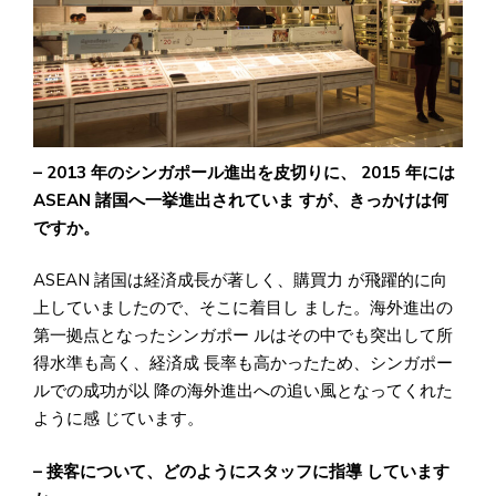
– 2013 年のシンガポール進出を皮切りに、 2015 年には
ASEAN 諸国へ一挙進出されていま すが、きっかけは何
ですか。
ASEAN 諸国は経済成長が著しく、購買力 が飛躍的に向
上していましたので、そこに着目し ました。海外進出の
第一拠点となったシンガポー ルはその中でも突出して所
得水準も高く、経済成 長率も高かったため、シンガポー
ルでの成功が以 降の海外進出への追い風となってくれた
ように感 じています。
– 接客について、どのようにスタッフに指導 しています