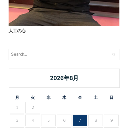
大工の心
2026年8月
月
火
水
木
金
土
日
1
2
3
4
5
6
7
8
9