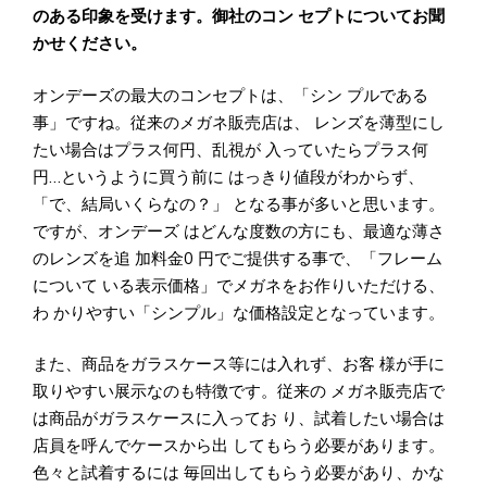
のある印象を受けます。御社のコン セプトについてお聞
かせください。
オンデーズの最大のコンセプトは、「シン プルである
事」ですね。従来のメガネ販売店は、 レンズを薄型にし
たい場合はプラス何円、乱視が 入っていたらプラス何
円…というように買う前に はっきり値段がわからず、
「で、結局いくらなの？」 となる事が多いと思います。
ですが、オンデーズ はどんな度数の方にも、最適な薄さ
のレンズを追 加料金0 円でご提供する事で、「フレーム
について いる表示価格」でメガネをお作りいただける、
わ かりやすい「シンプル」な価格設定となっています。
また、商品をガラスケース等には入れず、お客 様が手に
取りやすい展示なのも特徴です。従来の メガネ販売店で
は商品がガラスケースに入ってお り、試着したい場合は
店員を呼んでケースから出 してもらう必要があります。
色々と試着するには 毎回出してもらう必要があり、かな