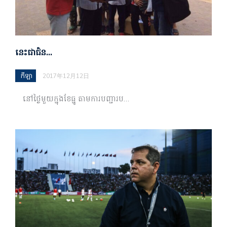
នេះជាជំន…
កីឡា
2017年12月12日
នៅថ្ងៃមួយក្នុងខែធ្នូ តាមការបញ្ជារប…