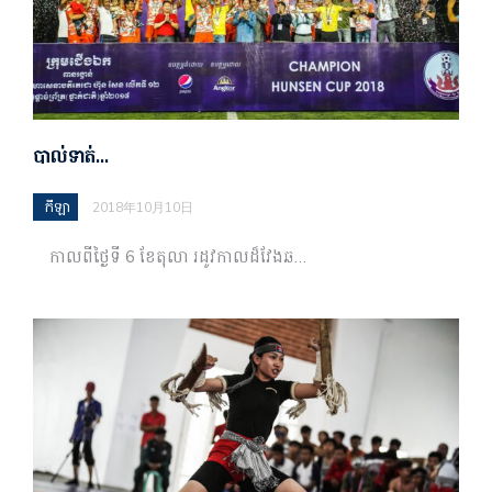
បាល់ទាត់…
កីឡា
2018年10月10日
កាលពីថ្ងៃទី 6 ខែតុលា រដូវកាលដ៏វែងឆ…