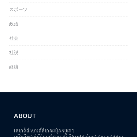
スポーツ
政治
社会
社説
経済
ABOUT
គេហទំព័រសារព័ត៌មានជប៉ុនកម្ពុជា។