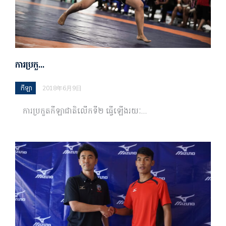
ការប្រកួ…
កីឡា
2018年6月9日
ការប្រកួតកីឡាជាតិលើកទី២ ធ្វើឡើងរយៈ…