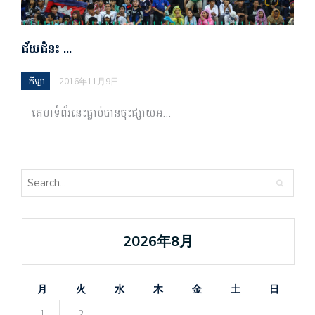
ជ័យជំនះ …
កីឡា
2016年11月9日
គេហទំព័រ​នេះ​ធ្លាប់​បាន​ចុះផ្សាយ​អ…
2026年8月
月
火
水
木
金
土
日
1
2