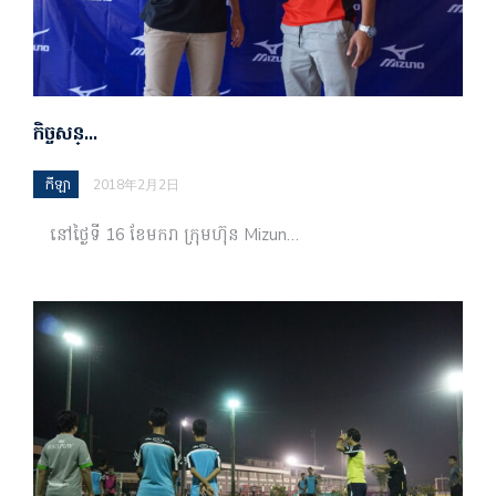
កិច្ចសន្…
កីឡា
2018年2月2日
នៅថ្ងៃទី 16 ខែមករា ក្រុមហ៊ុន Mizun…