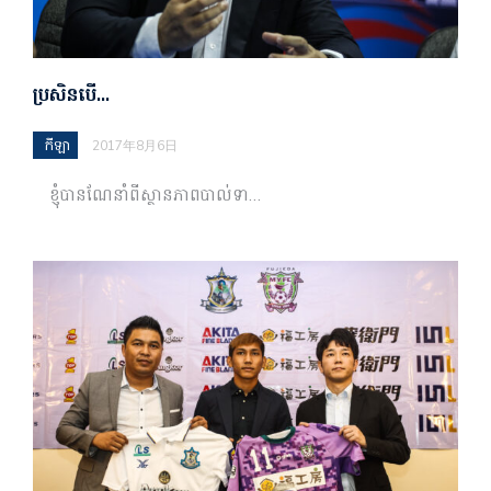
ប្រសិនបើ…
កីឡា
2017年8月6日
ខ្ញុំ​បាន​ណែនាំ​ពី​ស្ថានភាព​បាល់ទា…