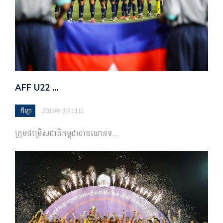
AFF U22 …
កីឡា
2019年3月11日
ក្រុម​ជម្រើស​ជាតិ​កម្ពុជា​បាន​ឈាន​ទ…