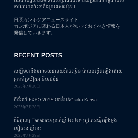
យើងនឹងផ្តល់ព័ត៌មានដែលគួរតែដឹងទៅដល់ប្រជាជនកម្ពុជាដែល
ចាប់អារម្មណ៍ទៅនឹងប្រទេសជប៉ុន។
日系カンボジアニュースサイト
カンボジアに関わる日本人が知っておくべき情報を
発信していきます。
RECENT POSTS
សង្ឃឹមថានឹងមានចលនាមួយរីកចម្រើន ដែលបង្កើតឡើងដោយ
អ្នកគាំទ្ររឿងអានីមេជប៉ុន
2025年7月28日
ពិព័រណ៌ EXPO 2025 នៅតំបន់Osaka Kansai
2025年7月28日
ពិធីបុណ្យ Tanabata ប្រចាំឆ្នាំ ២០២៥ ត្រូវបានធ្វើឡើងម្តង
ទៀតនៅឆ្នាំនេះ
2025年7月28日