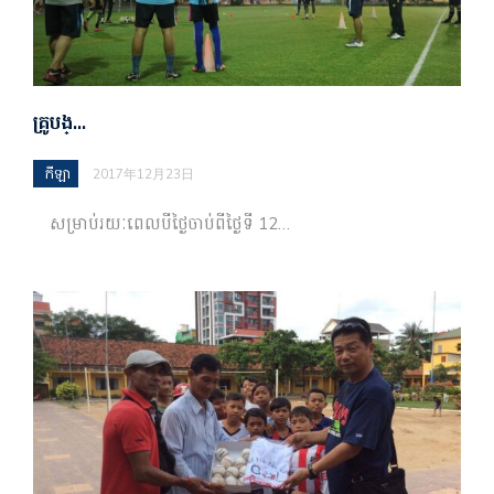
គ្រូ​បង្…
កីឡា
2017年12月23日
សម្រាប់រយៈពេលបីថ្ងៃចាប់ពីថ្ងៃទី 12…