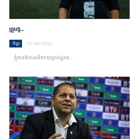
គ្រូបង្វ…
កីឡា
2017年11月9日
ខ្ញុំ​មាន​ឱកាស​និយាយ​ប្រាប់​អ្នក​ព…