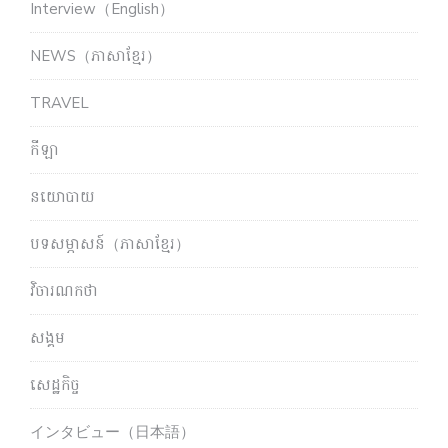
Interview（English）
NEWS（ភាសាខ្មែរ）
TRAVEL
កីឡា
នយោបាយ
បទសម្ភាសន៍（ភាសាខ្មែរ）
វិចារណកថា
សង្គម
សេដ្ឋកិច្ច
インタビュー（日本語）