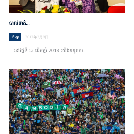
បាល់ទាត់…
កីឡា
2017年2月9日
នៅថ្ងៃទី 13 ដើមឆ្នាំ 2019 យើងទទួលប…