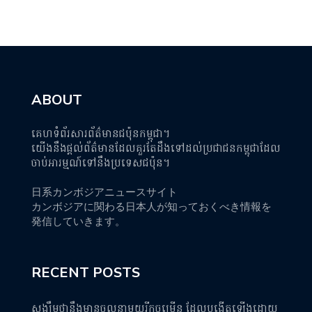
ABOUT
គេហទំព័រសារព័ត៌មានជប៉ុនកម្ពុជា។
យើងនឹងផ្តល់ព័ត៌មានដែលគួរតែដឹងទៅដល់ប្រជាជនកម្ពុជាដែល
ចាប់អារម្មណ៍ទៅនឹងប្រទេសជប៉ុន។
日系カンボジアニュースサイト
カンボジアに関わる日本人が知っておくべき情報を
発信していきます。
RECENT POSTS
សង្ឃឹមថានឹងមានចលនាមួយរីកចម្រើន ដែលបង្កើតឡើងដោយ