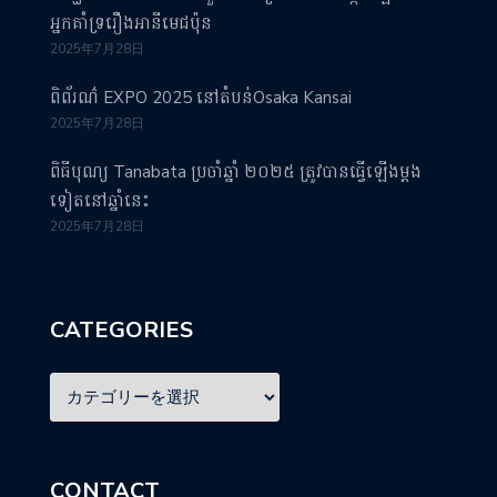
អ្នកគាំទ្ររឿងអានីមេជប៉ុន
2025年7月28日
ពិព័រណ៌ EXPO 2025 នៅតំបន់Osaka Kansai
2025年7月28日
ពិធីបុណ្យ Tanabata ប្រចាំឆ្នាំ ២០២៥ ត្រូវបានធ្វើឡើងម្តង
ទៀតនៅឆ្នាំនេះ
2025年7月28日
CATEGORIES
CONTACT