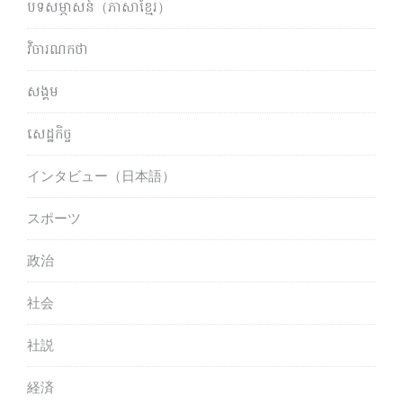
បទសម្ភាសន៍（ភាសាខ្មែរ）
វិចារណកថា
សង្គម
សេដ្ឋកិច្ច
インタビュー（日本語）
スポーツ
政治
社会
社説
経済