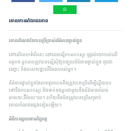
គោលការណ៍ឯកជនភាព
គោលបំណងនៃការប្រើប្រាស់ព័ត៌មានផ្ទាល់ខ្លួន
នៅលើគេហទំព័រនេះ នៅពេលធ្វើការសាកសួរ ឬផ្តល់យោបល់លើ
អត្ថបទ អ្នកអាចត្រូវបានស្នើសុំឱ្យបញ្ចូលព័ត៌មានផ្ទាល់ខ្លួន ដូចជា
ឈ្មោះ និងអាសយដ្ឋានអ៊ីមែលរបស់អ្នក។
ព័ត៌មានផ្ទាល់ខ្លួនដែលទទួលបាននឹងត្រូវបានប្រើដើម្បីឆ្លើយតប
ទៅនឹងការសាកសួរ និងទាក់ទងអ្នកជាមួយនឹងព័ត៌មានចាំបាច់
តាមរយៈអ៊ីមែល។ល។ ហើយនឹងមិនត្រូវបានប្រើសម្រាប់
គោលបំណងផ្សេងទៀតឡើយ។
អំពីការផ្សាយពាណិជ្ជកម្ម