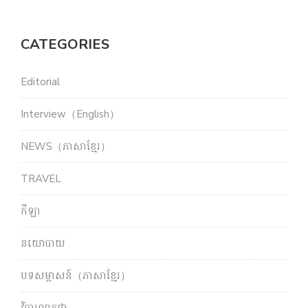
CATEGORIES
Editorial
Interview（English）
NEWS（ភាសាខ្មែរ）
TRAVEL
កីឡា
នយោបាយ
បទសម្ភាសន៍（ភាសាខ្មែរ）
វិចារណកថា