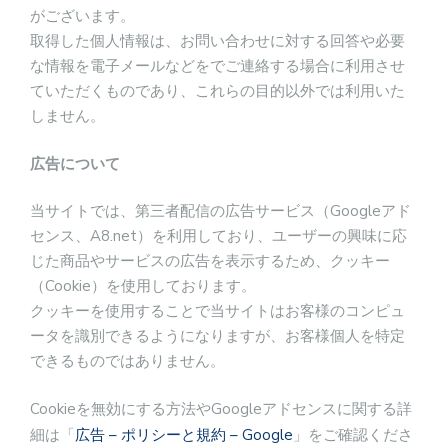
がございます。
取得した個人情報は、お問い合わせに対する回答や必要
な情報を電子メールなどをでご連絡する場合に利用させ
ていただくものであり、これらの目的以外では利用いた
しません。
広告について
当サイトでは、第三者配信の広告サービス（Googleアド
センス、A8.net）を利用しており、ユーザーの興味に応
じた商品やサービスの広告を表示するため、クッキー
（Cookie）を使用しております。
クッキーを使用することで当サイトはお客様のコンピュ
ータを識別できるようになりますが、お客様個人を特定
できるものではありません。
Cookieを無効にする方法やGoogleアドセンスに関する詳
細は「
広告 – ポリシーと規約 – Google
」をご確認くださ