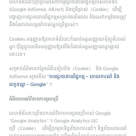
គេហទំព័រនេះប្រើប្រាស់សេវាកម្មផ្សាយពាណិជ្ជកម្មរបស់ភាគីទីបី
(Google AdSense, A8.net) និងប្រើប្រាស់（Cookie） ដើម្បី
បង្ហាញការផ្សាយពាណិជ្ជកម្មសម្រាប់ផលិតផល និងសេវាកម្មដែលត្រូវ
នឹងចំណាប់អារម្មណ៍របស់អ្នកប្រើប្រាស់។
Cookies អនុញ្ញាតឱ្យគេហទំព័រនេះកំណត់អត្តសញ្ញាណកុំព្យូទ័ររបស់
អ្នក ប៉ុន្តែពួកគេមិនអនុញ្ញាតឱ្យយើងកំណត់អត្តសញ្ញាណអ្នកផ្ទាល់
នោះទេ។
សម្រាប់ព័ត៌មានបន្ថែមអំពីរបៀបបិទ（Cookie） និង Google
AdSense សូមមើល
“ការផ្សាយពាណិជ្ជកម្ម – គោលការណ៍ និង
លក្ខខណ្ឌ – Google”
។
អំពីឧបករណ៍វិភាគការចូលប្រើ
គេហទំព័រនេះប្រើឧបករណ៍វិភាគការចូលប្រើរបស់ Google
“Google Analytics” ។ Google Analytics នេះ
ប្រើ（Cookie） ដើម្បីប្រមូលទិន្នន័យចរាចរណ៍។ ទិន្នន័យចរាចរណ៍