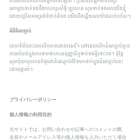
ភាពឯកជនភាពរបស់អ្នកដ៏ទៃឡើយ។ ប្រសិនបើអ្នកមានបញ្ហា
ណាមួយទាក់ទងនឹងការរក្សាសិទ្ធិ ឬរូបភាព សូមទាក់ទងមកយើងខ្ញុំ
ដោយប្រើតាមទម្រង់ទំនាក់ទំនង យើងនឹងឆ្លើយតបយ៉ាងឆាប់រហ័ស។
អំពីតំណភ្ជាប់
គេហទំព័រនេះអាចបើកបានដោយសេរី។ នៅពេលបើកតំណភ្ជាប់គ្មាន
ភាពចាំបាច់ក្នុងការទាមទារការអនុញ្ញាតិឬទាក់ទងអ្វីនោះទេ។ ប៉ុន្តែ
សូមកុំយករូបភាពក៏ដូចជាតំណភ្ជាប់ដ៏ទៃមកដាក់ក្នុងតំណភ្ជាប់នេះ
ដោយផ្ទាល់។
プライバシーポリシー
個人情報の利用目的
当サイトでは、お問い合わせや記事へのコメントの際、
名前やメールアドレス等の個人情報を入力いただく場合