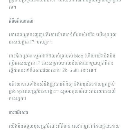
ត្រូវបានប្រមូលដោយអនាមិក ហើយមិនកំណត់អត្តសញ្ញាណអ្នកផ្ទាល់
ទេ។
អំពីមតិយោបល់
នៅពេលអ្នកបញ្ចេញមតិនៅលើគេហទំព័ររបស់យើង យើងប្រមូល
អាសយដ្ឋាន IP របស់អ្នក។
នេះគឺជាមុខងារស្ដង់ដារដែលគាំទ្ររបស់ blog ហើយយើងនឹងមិន
ប្រើអាសយដ្ឋាន IP នេះសម្រាប់គោលបំណងណាមួយក្រៅពីការ
ឆ្លើយតបទៅនឹងសារឥតបានការ និង trolls នោះទេ។
មតិយោបល់ទាំងអស់នឹងត្រូវបានពិនិត្យ និងអនុម័តដោយអ្នកគ្រប់
គ្រង មុនពេលត្រូវបានបង្ហោះ។ សូមអរគុណចំពោះការយោគយល់
របស់អ្នក។
ការបដិសេធ
យើង​មិន​ទទួល​ខុស​ត្រូវ​ចំពោះ​ព័ត៌មាន សេវាកម្មណា​ដែល​ផ្តល់​ដោយ​