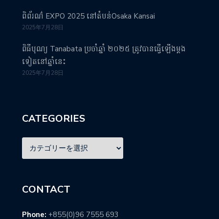
ពិព័រណ៌ EXPO 2025 នៅតំបន់Osaka Kansai
2025年7月28日
ពិធីបុណ្យ Tanabata ប្រចាំឆ្នាំ ២០២៥ ត្រូវបានធ្វើឡើងម្តង
ទៀតនៅឆ្នាំនេះ
2025年7月28日
CATEGORIES
CONTACT
Phone:
+855(0)96 7555 693