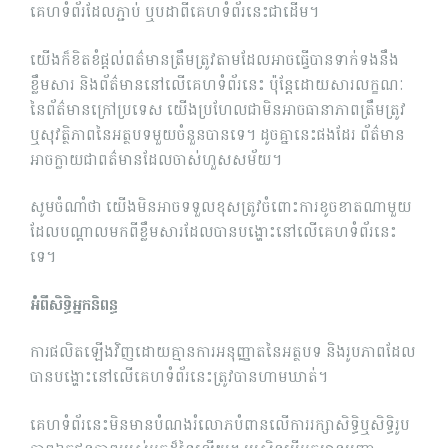
គេហទំព័រ​ដែល​ភ្ជាប់ ឬ​បដា​ពី​គេហទំព័រ​នេះជាដើម។
យើងក៏ខិតខំផ្តល់ពត៌មានត្រឹមត្រូវតាមដែលអាចធ្វើបានទាក់ទងនឹង
ខ្លឹមសារ និងព័ត៌មាននៅលើគេហទំព័រនេះ ប៉ុន្តែដោយសារលក្ខណៈ
នៃព័ត៌មានក្រៅប្រទេស យើងប្រហែលជាមិនអាចធានាភាពត្រឹមត្រូវ
ឬសុវត្ថិភាពនៃអត្ថបទមួយចំនួនបានទេ។ ដូចគ្នានេះផងដែរ ព័ត៌មាន
អាចក្លាយជាពត៌មានដែលចាស់ហួសសម័យ។
សូមចំណាំថា យើងមិនអាចទទួលខុសត្រូវចំពោះការខូចខាតណាមួយ
ដែលបណ្តាលមកពីខ្លឹមសារដែលបានបង្ហោះនៅលើគេហទំព័រនេះ
ទេ។
អំពីសិទ្ធិអ្នកនិពន្ធ
ការផលិតឡើងវិញដោយគ្មានការអនុញ្ញាតនៃអត្ថបទ និងរូបភាពដែល
បានបង្ហោះនៅលើគេហទំព័រនេះត្រូវបានហាមឃាត់។
គេហទំព័រ​នេះ​មិន​មាន​បំណង​រំលោភ​បំពាន​លើ​ការ​រក្សាសិទ្ធិ​ឬ​សិទ្ធិរូប