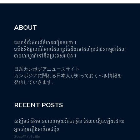
ABOUT
គេហទំព័រសារព័ត៌មានជប៉ុនកម្ពុជា។
យើងនឹងផ្តល់ព័ត៌មានដែលគួរតែដឹងទៅដល់ប្រជាជនកម្ពុជាដែល
ចាប់អារម្មណ៍ទៅនឹងប្រទេសជប៉ុន។
日系カンボジアニュースサイト
カンボジアに関わる日本人が知っておくべき情報を
発信していきます。
RECENT POSTS
សង្ឃឹមថានឹងមានចលនាមួយរីកចម្រើន ដែលបង្កើតឡើងដោយ
អ្នកគាំទ្ររឿងអានីមេជប៉ុន
2025年7月28日