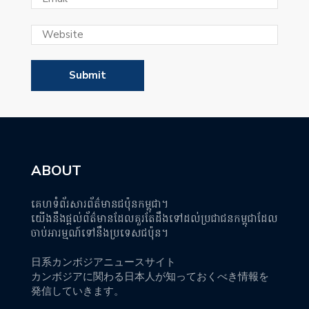
ABOUT
គេហទំព័រសារព័ត៌មានជប៉ុនកម្ពុជា។
យើងនឹងផ្តល់ព័ត៌មានដែលគួរតែដឹងទៅដល់ប្រជាជនកម្ពុជាដែល
ចាប់អារម្មណ៍ទៅនឹងប្រទេសជប៉ុន។
日系カンボジアニュースサイト
カンボジアに関わる日本人が知っておくべき情報を
発信していきます。