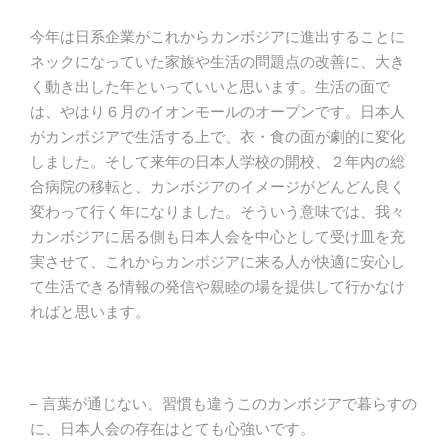
今年は日系企業がこれからカンボジアに進出することに
ネックになっていた家族や生活の問題点の改善に、大き
く動き出した年といっていいと思います。生活の面で
は、やはり６月のイオンモールのオープンです。日本人
がカンボジアで生活する上で、衣・食の面が劇的に変化
しました。そして来年の日本人学校の開校、２年内の総
合病院の移転と、カンボジアのイメージがどんどん良く
変わって行く年になりました。そういう意味では、我々
カンボジアに居る側も日本人会を中心として受け皿を充
実させて、これからカンボジアに来る人が快適に安心し
て生活できる情報の発信や親睦の場を提供して行かなけ
ればと思います。
– 言葉が通じない、習慣も違うこのカンボジアで暮らすの
に、日本人会の存在はとても心強いです。