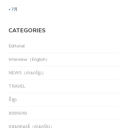
« 7月
CATEGORIES
Editorial
Interview（English）
NEWS（ភាសាខ្មែរ）
TRAVEL
កីឡា
នយោបាយ
បទសម្ភាសន៍（ភាសាខ្មែរ）