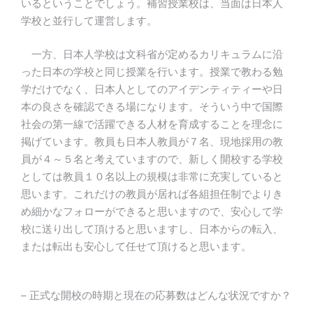
いるということでしょう。補習授業校は、当面は日本人
学校と並行して運営します。
一方、日本人学校は文科省が定めるカリキュラムに沿
った日本の学校と同じ授業を行います。授業で教わる勉
学だけでなく、日本人としてのアイデンティティーや日
本の良さを確認できる場になります。そういう中で国際
社会の第一線で活躍できる人材を育成することを理念に
掲げています。教員も日本人教員が７名、現地採用の教
員が４～５名と考えていますので、新しく開校する学校
としては教員１０名以上の規模は非常に充実していると
思います。これだけの教員が居れば各組担任制でよりき
め細かなフォローができると思いますので、安心して学
校に送り出して頂けると思いますし、日本からの転入、
または転出も安心して任せて頂けると思います。
– 正式な開校の時期と現在の応募数はどんな状況ですか？