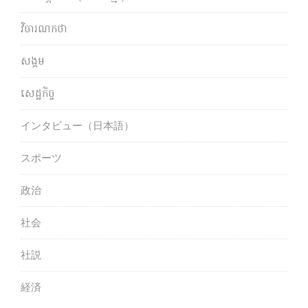
វិចារណកថា
សង្គម
សេដ្ឋកិច្ច
インタビュー（日本語）
スポーツ
政治
社会
社説
経済