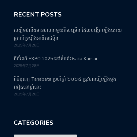
RECENT POSTS
សង្ឃឹមថានឹងមានចលនាមួយរីកចម្រើន ដែលបង្កើតឡើងដោយ
អ្នកគាំទ្ររឿងអានីមេជប៉ុន
2025年7月28日
ពិព័រណ៌ EXPO 2025 នៅតំបន់Osaka Kansai
2025年7月28日
ពិធីបុណ្យ Tanabata ប្រចាំឆ្នាំ ២០២៥ ត្រូវបានធ្វើឡើងម្តង
ទៀតនៅឆ្នាំនេះ
2025年7月28日
CATEGORIES