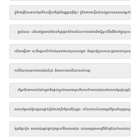
ខ្ញុំ​គិត​ថា​អ្វី​ដែល​ធានា​បំផុត​គឺ​ការ​ជឿទុកចិត្តអំពីមជ្ឈដ្ឋានជុំវិញ។ ខ្ញុំ​គិត​ថា​វា​ជា​រឿង​សំខាន់​ក្នុង​ការ​មាន​នរណា​ម្នាក
- ក្នុងន័យនេះ យើងនៅក្នុងសារព័ត៌មានក៏ត្រូវផ្តល់ព័ត៌មានដែលទាក់ទងយ៉ាងជិតស្និទ្ធទៅនឹងជីវិតនៅក្នុងប្រទេសកម
យើងសង្ឃឹមថា នេះនឹងជួយលើកកំពស់មុខមាត់របស់ប្រទេសកម្ពុជា និងជួយឱ្យប្រទេសនេះត្រូវបានគេទទួលស្គាល់ថាជា
ការរំពឹងទុកសម្រាប់សាលាជប៉ុនដំបូង និងរចនាបថអប់រំដែលបានបំពេញ
- តើអ្នកគិតថាការអប់រំនៅកម្ពុជានឹងផ្លាស់ប្តូរយ៉ាងណាជាមួយនឹងការបើកសាលាជប៉ុននៅសាលាបន្ថែមភ្នំពេញដែលគ្រ
សាលា​បន្ថែម​នៅ​ភ្នំពេញ​មាន​ថ្នាក់​រៀន​តែ​នៅ​ព្រឹក​ថ្ងៃ​សៅរ៍​ប៉ុណ្ណោះ ហើយ​គោល​បំណង​ចម្បង​គឺ​ជួយ​សិស្ស​ឲ្យ​
ម៉្យាងវិញទៀត សាលាជប៉ុនផ្តល់ថ្នាក់ដូចគ្នាទៅនឹងសាលាជប៉ុន ដោយអនុវត្តតាមកម្មវិធីសិក្សាដែលកំណត់ដោយក្រសួងអប់