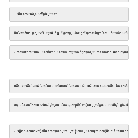
- តើមានការយល់ព្រមនៅថ្ងៃតែមួយទេ?
ពិតមែនហើយ។ ក្រសួងអប់រំ វប្បធម៌ កីឡា វិទ្យាសាស្ត្រ និងបច្ចេកវិទ្យាបានដើរតួជាខែល ហើយនៅខាងយើង ហើយការអនុម័ត
-គោលនយោបាយរបស់ប្រទេសចំពោះប្រទេសនៅក្រៅប្រទេសកំពុងផ្លាស់ប្តូរ។ ជាឧទាហរណ៍ មានសកម្មភាពយ៉ាងច្រើនក្នុងការអភិវឌ្
ខ្ញុំគិតថាវាយុត្តិធម៌ណាស់ដែលនិយាយថាឆ្នាំនេះជាឆ្នាំដែលការបោះជំហានដ៏អស្ចារ្យត្រូវបានបង្កើតឡើងក្នុងការកែលម្អបញ
ជាមួយនឹងការបើកសាលាជប៉ុននៅឆ្នាំក្រោយ និងការផ្លាស់ប្តូរទីតាំងមន្ទីរពេទ្យទូទៅក្នុងរយៈពេលពីរឆ្នាំ ឆ្នាំនេះនឹ
- អត្ថិភាពនៃសមាគមជប៉ុនគឺមានភាពប្រាកដប្រជា ព្រោះខ្ញុំរស់នៅប្រទេសកម្ពុជាដែលខ្ញុំមិនចេះនិយាយភាសា ហើយទំន