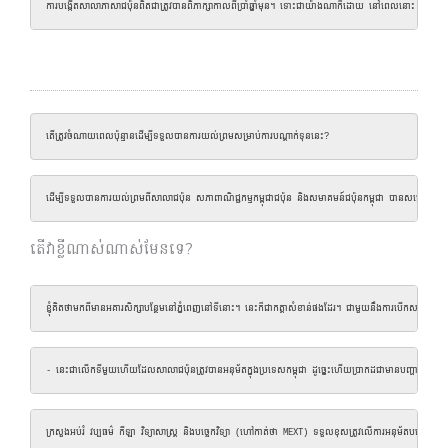
ការ​បង្កើត​សាលា​ភាសា​ជប៉ុន​ពិត​ជា​ត្រូវ​បាន​ពិភាក្សា​កាលពី​ប្រាំ​ឆ្នាំ​មុន​។ ទោះជាយ៉ាងណាក៏ដោយ នៅពេលនោះ 
តើត្រូវចំណាយពេលប៉ុន្មានដើម្បីទទួលបានការយល់ព្រមសម្រាប់ការបណ្តាក់ទុននេះ?
ដើម្បីទទួលបានការយល់ព្រមពីសាលាជប៉ុន សភាពាណិជ្ជកម្មកម្ពុជាជប៉ុន និងសមាគមន៍ជប៉ុនកម្ពុជា បានសម្រេចបង្ក
តើវាខ្លីណាស់ណាស់មែនទេ?
ខ្ញុំ​គិត​ថា​មក​ពី​មាន​អគារ​សិក្សា​បន្ថែម​នៅ​ភ្នំពេញ​នៅ​ទីនោះ។ នេះក៏ជាកត្តាសំខាន់ផងដែរ។ ជាមួយនឹងការបើកសាលា
- នេះជាលើកទីមួយហើយដែលសាលាជប៉ុនត្រូវបានអនុម័តក្នុងប្រទេសកម្ពុជា ដូច្នេះហើយប្រាកដជាមានបញ្ហាប្រឈម
ក្រសួងអប់រំ វប្បធម៌ កីឡា វិទ្យាសាស្ត្រ និងបច្ចេកវិទ្យា (ហៅកាត់ថា MEXT) ទទួលខុសត្រូវលើការអនុម័តបង្កើតសាលាជប