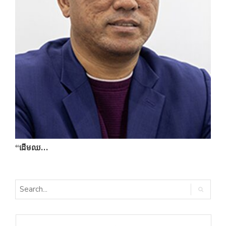
“ដើមឈ…
ប