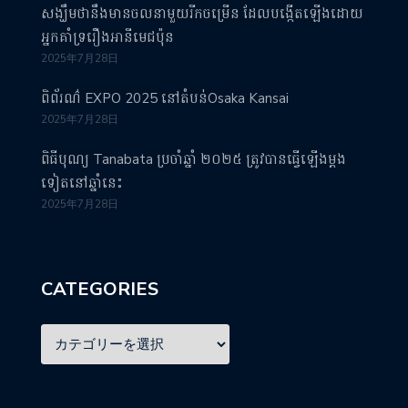
សង្ឃឹមថានឹងមានចលនាមួយរីកចម្រើន ដែលបង្កើតឡើងដោយ
អ្នកគាំទ្ររឿងអានីមេជប៉ុន
2025年7月28日
ពិព័រណ៌ EXPO 2025 នៅតំបន់Osaka Kansai
2025年7月28日
ពិធីបុណ្យ Tanabata ប្រចាំឆ្នាំ ២០២៥ ត្រូវបានធ្វើឡើងម្តង
ទៀតនៅឆ្នាំនេះ
2025年7月28日
CATEGORIES