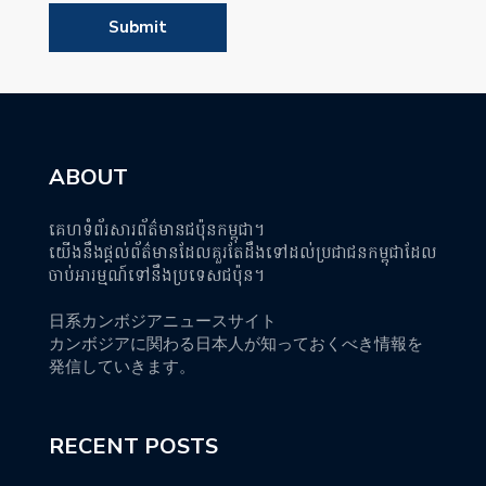
ABOUT
គេហទំព័រសារព័ត៌មានជប៉ុនកម្ពុជា។
យើងនឹងផ្តល់ព័ត៌មានដែលគួរតែដឹងទៅដល់ប្រជាជនកម្ពុជាដែល
ចាប់អារម្មណ៍ទៅនឹងប្រទេសជប៉ុន។
日系カンボジアニュースサイト
カンボジアに関わる日本人が知っておくべき情報を
発信していきます。
RECENT POSTS