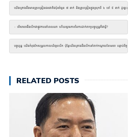
យើងគ្រោងនឹងមានគ្រូបង្រៀនជនជាតិជប៉ុនចំនួន ៧ នាក់ និងគ្រូបង្រៀនក្នុងស្រុកពី ៤ ទៅ ៥ នាក់ ដូច្នេះខ្ញុំគ
- តើសាលានឹងបើកជាផ្លូវការនៅពេលណា ហើយស្ថានភាពនៃការដាក់ពាក្យបច្ចុប្បន្នគឺជាអ្វី?
បច្ចុប្បន្ន យើង​កំពុង​កែសម្រួល​កាលបរិច្ឆេទ​បើក ប៉ុន្តែ​យើង​គ្រោង​នឹង​បើក​នៅ​ពាក់​កណ្តាល​ខែ​មេសា បន្ទាប់​ពី​ចូល​ឆ
RELATED POSTS