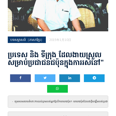
បទសម្ភាសន៍（ភាសាខ្មែរ）
2015年1月10日
ប្រទេស និង ទីក្រុង ដែលងាយស្រួល
សម្រាប់ប្រជាជនជប៉ុនក្នុងការរស់នៅ”
- សូមអបអរសាទរចំពោះការយល់ព្រមរបស់អ្នកឱ្យបើកសាលាជប៉ុន។ សាលា​ជប៉ុន​ដែល​ជា​ក្តី​សង្ឃឹម​របស់​ប្រជាជន​ជប៉ុ