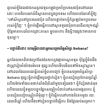
ពូរបស់ខ្ញុំដែលជាឯកអគ្គរាជទូតកម្ពុជាប្រចាំប្រទេសជប៉ុននៅពេល
នោះ បានពិចារណាអំពីស្ថានភាពក្នុងប្រទេស ហើយបានណែនាំខ្ញុំឱ្យ
“ទៅសិក្សានៅប្រទេសជប៉ុន ហើយបន្ទាប់មកខ្ញុំក៏ត្រឡប់មកប្រទេស
របស់ខ្ញុំវិញ” ។ ខ្ញុំ​ចាប់​ផ្តើម​ធ្វើ​ការ​នៅ​ស្ថាន​ទូត​ជប៉ុន​កាល​ពី​អាយុ​១៨​ឆ្នាំ
ប៉ុន្តែមានការ​លំបាកព្រោះ​ភាសា ម្ហូប​អាហារ នឹងអ្វីៗផ្សេងៗមានភាព
ខុសគ្នា​។
–
បន្ទាប់ពីនោះ
ហេតុអ្វីបានជាអ្នកសម្រេចចិត្តសិក្សា Ikebana?
អ្នក​ដែលមក​ពី​ខាង​ក្រៅ​តែងតែ​យក​ភួងផ្កា​មក​ស្ថានទូត ប៉ុន្តែ​ខ្ញុំ​មិន​ដឹង​
ថា​ត្រូវ​រៀបចំ​យ៉ាង​ម៉េច​ទេ ដូច្នេះ​ហើយ​ទើបមើលទៅ​មិន​សូវ​ស្អាត។
នៅពេលដែលអាណត្តិរបស់ខ្ញុំបានបញ្ចប់ ខ្ញុំបានសម្រេចចិត្តសិក្សា
Ikebana ដូច្នេះខ្ញុំចាប់ផ្តើមចូលថ្នាក់រៀន។ ខ្ញុំ​បាន​រៀន​ប្រហែល​ប្រាំ​ឆ្នាំ
ហើយ​ថែម​ទាំង​បាន​ដាក់​តាំង​ពិព័រណ៍​មួយ​ទៀត​ផង។ ខ្ញុំ​ក៏​រៀន​ផាត់មុខ
ហើយ​ពេល​ខ្ញុំ​ទទួល​បន្ទុក​ផ្នែក​សម្លៀក​បំពាក់​នៅ​សាល​មង្គលការ ខ្ញុំ​
បាន​រៀន​របៀប​ស្លៀក​គីម៉ូណូ។ ខ្ញុំ​ក៏​ធ្វើ​ការ​នៅ​ហាង​នំ​ខេក​មួយ ​រយៈ​
ពេល​ពីរ​ឆ្នាំ ហើយ​នឹង​ទៅ​រៀន​បន្ទាប់​ពី​ធ្វើ​ការ និង​ថ្ងៃ​ឈប់​សម្រាក។