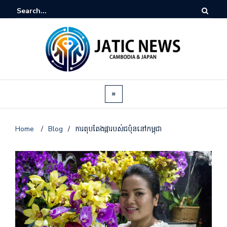
Home
/
Blog
/
ការតុបតែងផ្ការបស់ជប៉ុននៅកម្ពុជា