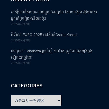
សង្ឃឹមថានឹងមានចលនាមួយរីកចម្រើន ដែលបង្កើតឡើងដោយ
អ្នកគាំទ្ររឿងអានីមេជប៉ុន
2025年7月28日
ពិព័រណ៌ EXPO 2025 នៅតំបន់Osaka Kansai
2025年7月28日
ពិធីបុណ្យ Tanabata ប្រចាំឆ្នាំ ២០២៥ ត្រូវបានធ្វើឡើងម្តង
ទៀតនៅឆ្នាំនេះ
2025年7月28日
CATEGORIES