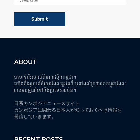
ABOUT
គេហទំព័រសារព័ត៌មានជប៉ុនកម្ពុជា។
យើងនឹងផ្តល់ព័ត៌មានដែលគួរតែដឹងទៅដល់ប្រជាជនកម្ពុជាដែល
ចាប់អារម្មណ៍ទៅនឹងប្រទេសជប៉ុន។
日系カンボジアニュースサイト
カンボジアに関わる日本人が知っておくべき情報を
発信していきます。
RECENT POSTS