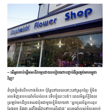
– តើ​អ្នក​ចាប់​ផ្តើម​អាជីវកម្ម​ដោយ​របៀប​ណា​បន្ទាប់​ពី​ត្រឡប់​មក​កម្ពុជា​
វិញ?
ដំបូងខ្ញុំចង់បើកហាងនំខេក ប៉ុន្តែនៅពេលនោះនៅស្រុកខ្មែរ ខ្ញុំមិន
អាចទិញឧបករណ៍ចាំបាច់បាន ទើបខ្ញុំបោះបង់។ ពេលមិត្តភ័ក្តិដែល
ត្រឡប់មកពីប្រទេសជប៉ុនជាមួយខ្ញុំនិយាយថា “អ្នកចូលចិត្តការតុប
តែងមុខ និងផ្កា អញ្ចឹងធ្វើវាទៅប្រសើរជាង” អារម្មណ៍របស់ខ្ញុំបានចាប់