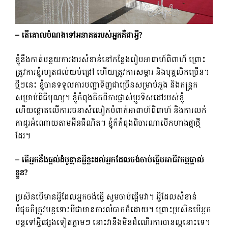
– តើគោលបំណងទៅអនាគតរបស់អ្នកគឺជាអ្វី?
ខ្ញុំ​នឹង​កាត់​បន្ថយ​ការងារ​សំខាន់​នៅ​កន្លែង​រៀប​អាពាហ៍​ពិពាហ៍ ព្រោះ​
ត្រូវ​ការ​ខ្ញុំ​រហូត​ដល់​យប់​ជ្រៅ ហើយ​ត្រូវ​ការ​សម្ភារ និង​បុគ្គលិក​ច្រើន។
ថ្មីៗនេះ ខ្ញុំបានទទួលការបញ្ជាទិញជាច្រើនសម្រាប់ភួង និងកន្ត្រក
សម្រាប់ពិធីបុណ្យ។ ខ្ញុំកំពុងគិតពីការផ្លាស់ប្តូរទិសដៅរបស់ខ្ញុំ
ហើយផ្តោតលើការរចនាសំលៀកបំពាក់អាពាហ៍ពិពាហ៍ និងការលក់
កាដូរអំណោយតាមអ៊ីនធឺណិត។ ខ្ញុំ​ក៏​កំពុង​ពិចារណា​បើក​ហាង​ផ្កា​ថ្មី​
ដែរ។
– តើអ្នកនឹងផ្តល់ដំបូន្មានអ្វីខ្លះដល់អ្នកដែលចង់ចាប់ផ្តើមអាជីវកម្មផ្ទាល់
ខ្លួន?
ប្រសិនបើមានអ្វីដែលអ្នកចង់ធ្វើ សូមចាប់ផ្តើមវា។ អ្វីដែលសំខាន់
បំផុតគឺត្រូវបន្តទោះបីជាមានការលំបាកក៏ដោយ។ ព្រោះប្រសិនបើអ្នក
បន្តទៅអ្វីផ្សេងទៀតភ្លាមៗ នោះវានឹងមិនដំណើរការបានល្អនោះទេ។