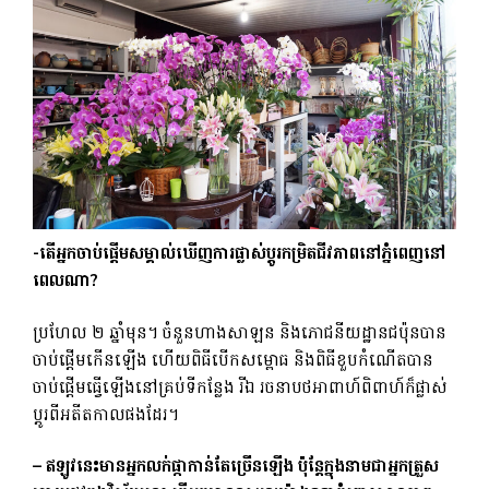
-តើ​អ្នក​ចាប់​ផ្តើម​សម្គាល់​ឃើញ​ការ​ផ្លាស់​ប្តូរ​កម្រិត​ជីវភាព​នៅ​ភ្នំពេញ​នៅ​
ពេល​ណា?
ប្រហែល ២ ឆ្នាំមុន។ ចំនួនហាងសាឡន និងភោជនីយដ្ឋានជប៉ុនបាន
ចាប់ផ្តើមកើនឡើង ហើយពិធីបើកសម្ពោធ និងពិធីខួបកំណើតបាន
ចាប់ផ្តើមធ្វើឡើងនៅគ្រប់ទីកន្លែង​ រីឯ រចនាបថអាពាហ៍ពិពាហ៍ក៏ផ្លាស់
ប្តូរពីអតីតកាលផងដែរ។
– ឥឡូវនេះមានអ្នកលក់ផ្កាកាន់តែច្រើនឡើង ប៉ុន្តែក្នុងនាមជាអ្នកត្រួស