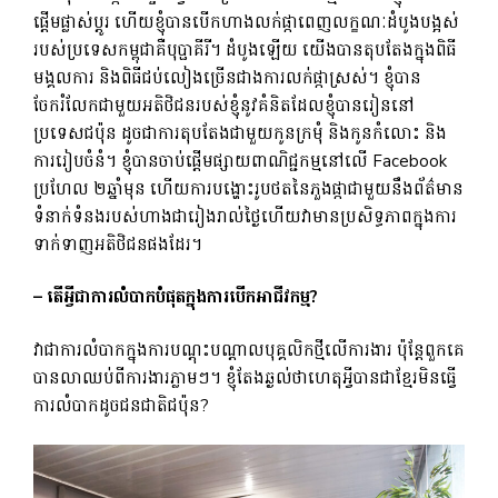
ផ្តើមផ្លាស់ប្តូរ ហើយខ្ញុំបានបើកហាងលក់ផ្កាពេញលក្ខណៈដំបូងបង្អស់
របស់ប្រទេសកម្ពុជាគឺបុប្ផាគីរី។ ដំបូង​ឡើយ យើង​បាន​តុបតែង​ក្នុង​ពិធី​
មង្គលការ និង​ពិធី​ជប់លៀង​ច្រើន​ជាង​ការ​លក់​ផ្កា​ស្រស់។ ខ្ញុំបាន
ចែករំលែកជាមួយអតិថិជនរបស់ខ្ញុំនូវគំនិតដែលខ្ញុំបានរៀននៅ
ប្រទេសជប៉ុន ដូចជាការតុបតែងជាមួយកូនក្រមុំ និងកូនកំលោះ និង
ការរៀបចំនំ។ ខ្ញុំបានចាប់ផ្តើមផ្សាយពាណិជ្ជកម្មនៅលើ Facebook
ប្រហែល ២ឆ្នាំមុន ហើយការបង្ហោះរូបថតនៃភួងផ្កាជាមួយនឹងព័ត៌មាន
ទំនាក់ទំនងរបស់ហាងជារៀងរាល់ថ្ងៃហើយវាមានប្រសិទ្ធភាពក្នុងការ
ទាក់ទាញអតិថិជនផងដែរ។
– តើ​អ្វី​ជា​ការ​លំបាក​បំផុត​ក្នុង​ការ​បើក​អាជីវកម្ម?
វាជាការលំបាកក្នុងការបណ្តុះបណ្តាលបុគ្គលិកថ្មីលើការងារ ប៉ុន្តែពួកគេ
បានលាឈប់ពីការងារភ្លាមៗ។ ខ្ញុំ​តែង​ឆ្ងល់​ថា​ហេតុ​អ្វី​បាន​ជា​ខ្មែរ​មិន​ធ្វើ​
ការ​លំបាក​ដូច​ជនជាតិ​ជប៉ុន?