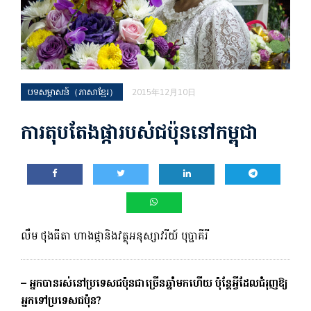
បទសម្ភាសន៍（ភាសាខ្មែរ）
2015年12月10日
ការតុបតែងផ្ការបស់ជប៉ុននៅកម្ពុជា
លឹម ថុងធីតា ហាងផ្កានិងវត្ថុអនុស្សាវរីយ៍ បុប្ផាគីរី
– អ្នក​បាន​រស់​នៅ​ប្រទេស​ជប៉ុន​ជា​ច្រើន​ឆ្នាំ​មក​ហើយ ប៉ុន្តែ​អ្វី​ដែល​ជំរុញ​ឱ្យ​
អ្នក​ទៅ​ប្រទេសជប៉ុន?