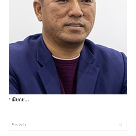
“ដើមឈ…
ប