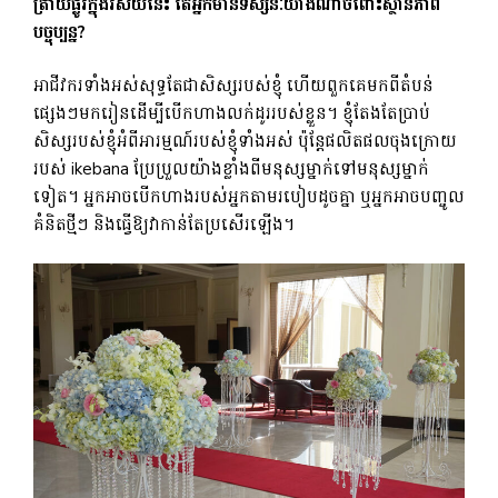
ត្រាយផ្លូវក្នុងវិស័យនេះ តើអ្នកមានទស្សនៈយ៉ាងណាចំពោះស្ថានភាព
បច្ចុប្បន្ន?
អាជីវករ​ទាំង​អស់​សុទ្ធ​តែ​ជា​សិស្ស​របស់​ខ្ញុំ ហើយ​ពួក​គេ​មក​ពី​តំបន់​
ផ្សេងៗ​មក​រៀន​ដើម្បី​បើក​ហាង​លក់​ដូរ​របស់​ខ្លួន។ ខ្ញុំតែងតែប្រាប់
សិស្សរបស់ខ្ញុំអំពីអារម្មណ៍របស់ខ្ញុំទាំងអស់ ប៉ុន្តែផលិតផលចុងក្រោយ
របស់ ikebana ប្រែប្រួលយ៉ាងខ្លាំងពីមនុស្សម្នាក់ទៅមនុស្សម្នាក់
ទៀត។ អ្នកអាចបើកហាងរបស់អ្នកតាមរបៀបដូចគ្នា ឬអ្នកអាចបញ្ចូល
គំនិតថ្មីៗ និងធ្វើឱ្យវាកាន់តែប្រសើរឡើង។