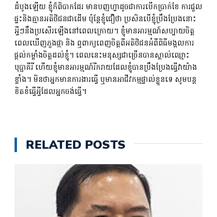
ដំបូងឡើយ ខ្ញុំក៏ពិបាកដែរ មានបញហ្ហាដូចជាការបើកប្រាក់ខែ ការជួល
ផ្ទះនិងគ្មានអតិថិជនជាដើម ប៉ុន្តែខ្ញុំជឿថា ប្រសិនបើខ្ញុំប្រឹងប្រែងនោះ
អ្វីៗនឹងប្រសើរឡើងនៅពេលក្រោយ។ ខ្ញុំមានអារម្មណ៍សប្បាយចិត្ត
ពេលឃើញភួងផ្កា និង ឮពាក្យពេញចិត្តពីអតិថិជនអំពីពិធីមង្គលការ
ផ្តល់កម្លាំងចិត្តដល់ខ្ញុំ។ ពេលនេះមនុស្សជាច្រើនបានស្គាល់ឈ្មោះ
បុប្ផាគីរី ហើយខ្ញុំមានអារម្មណ៍រីករាយដែលខ្ញុំបានប្រឹងប្រែងធ្វើវាយ៉ាង
ខ្លាំង។ មិន​ថា​អ្នក​មាន​ការងារ​ធ្វើ ឬ​មាន​អាជីវកម្ម​ផ្ទាល់​ខ្លួន​ទេ សូម​បន្ត​
ខិតខំ​ធ្វើ​អ្វី​ដែល​អ្នក​ចង់​ធ្វើ។
RELATED POSTS