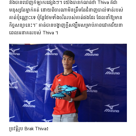
និងបានឃើញកីឡាករផ្សេងៗ។ យើងបានកំណត់ថា Thiva គឺជា
មនុស្សតែម្នាក់គត់ ដោយពិចារណាមិនត្រឹមតែជំនាញបាល់ទាត់របស់
គាត់ប៉ុណ្ណោះទេ ប៉ុន្តែថែមទាំងចរិតរបស់គាត់ផងដែរ ដែលនាំឱ្យមាន
កិច្ចសន្យានេះ។” គាត់បានបង្ហាញក្តីសង្ឃឹមសម្រាប់ភាពជោគជ័យនា
ពេលអនាគតរបស់ Thiva ។
ប្រវត្តិរូប Brak Thiva៖