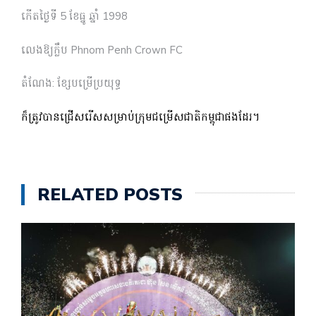
កើតថ្ងៃទី 5 ខែធ្នូ ឆ្នាំ 1998
លេងឱ្យក្លឹប Phnom Penh Crown FC
តំណែង: ខ្សែបម្រើប្រយុទ្ធ
ក៏ត្រូវបានជ្រើសរើសសម្រាប់ក្រុមជម្រើសជាតិកម្ពុជាផងដែរ។
RELATED POSTS