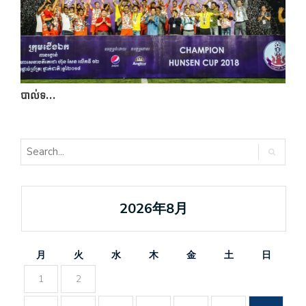
បាល់ទ…
ក
2026年8月
月
火
水
木
金
土
日
1
2