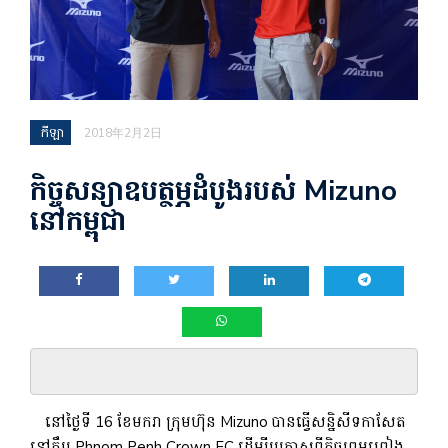
កីឡា
2018年2月2日
កិច្ចសន្យាឧបត្ថម្ភដំបូងរបស់ Mizuno
នៅកម្ពុជា
នៅថ្ងៃទី 16 ខែមករា ក្រុមហ៊ុន Mizuno បានធ្វើសន្និសីទកាសែត
នៅក្លឹប Phnom Penh Crown FC ដើម្បីប្រកាសពីកិច្ចព្រមព្រៀង