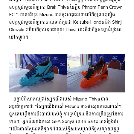
ឧបត្ថម្ភជាមួយកីឡាករ Brak Thiva នៃក្លឹប Phnom Penh Crown
FC ។ កាលពីមុន Mizuno បានចុះហត្ថលេខាលើកិច្ចព្រមព្រៀង
ឧបត្ថម្ភជាមួយកីឡាករបាល់ទាត់ដូចជា Keisuke Honda និង Shinji
Okazaki ហើយកិច្ចសន្យាជាមួយ Thiva នេះគឺជាកិច្ចសន្យាដំបូងគេ
នៅកម្ពុជា។
បន្ទាប់ពីសាកល្បងស្បែកជើងរបស់ Mizuno Thiva បាន
អត្ថាធិប្បាយថា “ស្បែកជើងរបស់ Mizuno មានផាសុខភាពណាស់។
ពួកគេបង្កើនការប៉ះបាល់របស់ខ្ញុំ ការគ្រប់គ្រង និងភាពត្រឹមត្រូវនៃការ
ទាត់។” អ្នកតំណាងរបស់ GFA Soriya លោក Saito បានថ្លែងថា
“យើងបានស្វែងរកកីឡាករដែលស័ក្តិសមសម្រាប់កិច្ចសន្យាឧបត្ថម្ភ