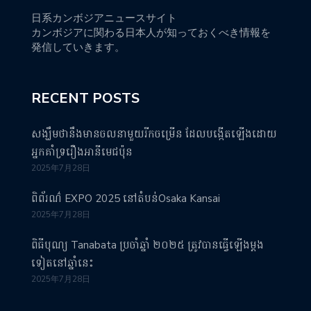
日系カンボジアニュースサイト
カンボジアに関わる日本人が知っておくべき情報を
発信していきます。
RECENT POSTS
សង្ឃឹមថានឹងមានចលនាមួយរីកចម្រើន ដែលបង្កើតឡើងដោយ
អ្នកគាំទ្ររឿងអានីមេជប៉ុន
2025年7月28日
ពិព័រណ៌ EXPO 2025 នៅតំបន់Osaka Kansai
2025年7月28日
ពិធីបុណ្យ Tanabata ប្រចាំឆ្នាំ ២០២៥ ត្រូវបានធ្វើឡើងម្តង
ទៀតនៅឆ្នាំនេះ
2025年7月28日