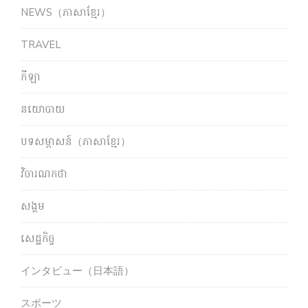
NEWS（ភាសាខ្មែរ）
TRAVEL
កីឡា
នយោបាយ
បទសម្ភាសន៍（ភាសាខ្មែរ）
វិចារណកថា
សង្គម
សេដ្ឋកិច្ច
インタビュー（日本語）
スポーツ