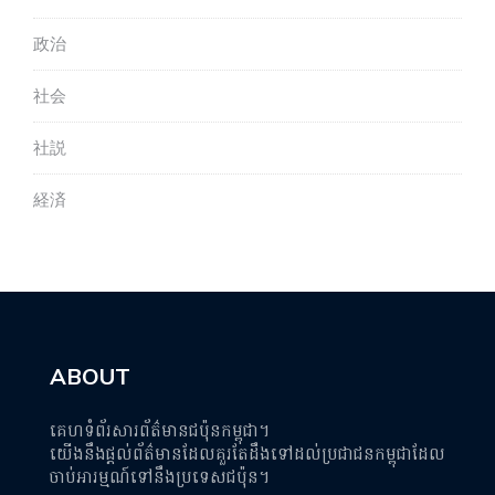
政治
社会
社説
経済
ABOUT
គេហទំព័រសារព័ត៌មានជប៉ុនកម្ពុជា។
យើងនឹងផ្តល់ព័ត៌មានដែលគួរតែដឹងទៅដល់ប្រជាជនកម្ពុជាដែល
ចាប់អារម្មណ៍ទៅនឹងប្រទេសជប៉ុន។