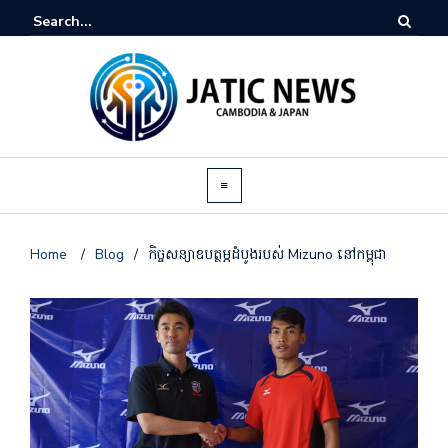
Home
/
Blog
/
កិច្ចសន្យាឧបត្ថម្ភដំបូងរបស់ Mizuno នៅកម្ពុជា