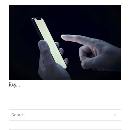
កន្លែ…
វ