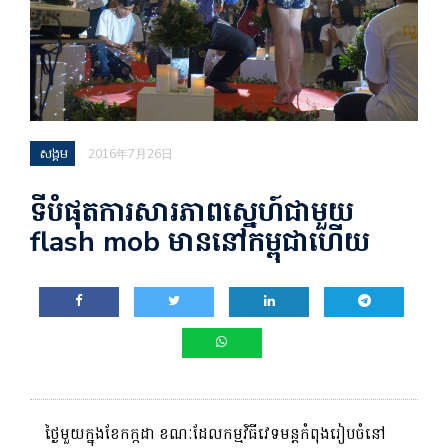
សង្គម
2016年7月26日
ទីបំផុតការសារភាព​ស្នេហ៍​ជាមួយ
flash mob មាននៅ​កម្ពុជាហើយ
ថ្ងៃមួយក្នុងខែកក្កដា ខណៈដែលកម្មវិធីវេទមន្តកំពុងរៀបចំនៅ