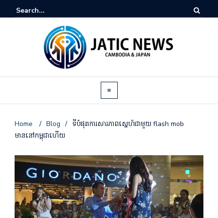
Home
/
Blog
/
ទីបំផុតការសារភាព​ស្នេហ៍​ជាមួយ flash mob
មាននៅ​កម្ពុជាហើយ