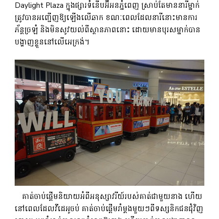
Daylight Plaza ក្នុងផ្សារទំនើបអ៊ីអនភ្នំពេញ ស្រាប់តែមាននារីម្នាក់
ត្រូវបានអញ្ជើញឱ្យឡើងលើឆាក ខណៈពេលដែលនារីនោះមានការ
ភ័ន្តច្រឡំ និងមិនសូវយល់ពីស្ថានភាពនោះ ដោយមានបុរសម្នាក់បាន
បង្ហាញខ្លួននៅលើអេក្រង់។
គាត់ចាប់ផ្តើមនិយាយអំពីអនុស្សាវរីយ៍របស់គាត់ជាមួយនាង ហើយ
នៅពេលដែលវីដេអូចប់ គាត់ចាប់ផ្តើមរាំម្តងមួយៗពីទស្សនិកជនជុំវិញ