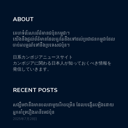
ABOUT
គេហទំព័រសារព័ត៌មានជប៉ុនកម្ពុជា។
យើងនឹងផ្តល់ព័ត៌មានដែលគួរតែដឹងទៅដល់ប្រជាជនកម្ពុជាដែល
ចាប់អារម្មណ៍ទៅនឹងប្រទេសជប៉ុន។
日系カンボジアニュースサイト
カンボジアに関わる日本人が知っておくべき情報を
発信していきます。
RECENT POSTS
សង្ឃឹមថានឹងមានចលនាមួយរីកចម្រើន ដែលបង្កើតឡើងដោយ
អ្នកគាំទ្ររឿងអានីមេជប៉ុន
2025年7月28日