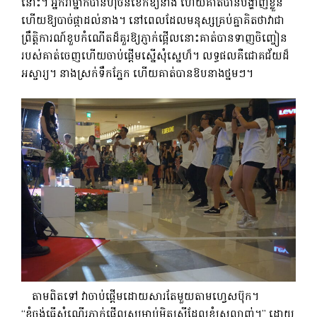
នោះ។ អ្នករាំម្នាក់បានហុចនំខេកឱ្យនាង ហើយគាត់បានបង្ហាញខ្លួន
ហើយឱ្យបាច់ផ្កាដល់នាង។ នៅពេលដែលមនុស្សគ្រប់គ្នាគិតថាវាជា
ព្រឹត្តិការណ៍ខួបកំណើតដ៏គួរឱ្យភ្ញាក់ផ្អើលនោះគាត់បានទាញចិញ្ចៀន
របស់គាត់ចេញហើយចាប់ផ្តើមស្នើសុំស្នេហ៏។ លទ្ធផលគឺជោគជ័យដ៏
អស្ចារ្យ។ នាងស្រក់ទឹកភ្នែក ហើយគាត់បានឱបនាងថ្នមៗ។
តាម​ពិត​ទៅ វា​ចាប់​ផ្ដើម​ដោយ​សារ​តែ​មួយ​តាម​ហ្វេសប៊ុក។
“ខ្ញុំចង់ធ្វើសំណើរភ្ញាក់ផ្អើលសម្រាប់មិត្តស្រីដែលខ្ញុំស្រលាញ់។” ដោយ