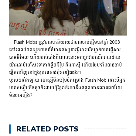
Flash Mobs ត្រូវបានគេនិយាយថាបានចាប់ផ្តើមនៅឆ្នាំ 2003
នៅពេលដែលអ្នកយកព័ត៌មានទស្សនាវដ្តីអាមេរិកម្នាក់បានផ្ញើសារ
តាមអ៊ីមែល ហើយចាប់តាំងពីពេលនោះមកពួកវាបានរីករាលដាល
យ៉ាងឆាប់រហ័សទៅកាន់ទ្វីបអឺរ៉ុប និងអាស៊ី ហើយថែមទាំងបានចាប់
ផ្តើមឃើញនៅក្នុងប្រទេសជប៉ុនទៀតផង។
បុរសៗទាំងឡាយ ហេតុអ្វីមិនរៀបចំគម្រោង Flash Mob ទោះបីអ្នក
មានសង្ឃឺមតិចតួចក៏ដោយប៉ុន្តែវាក៏អាចនឹងទទួលបានជោគជយ័ដេរ
មិនថាអញ្ចឹង?
RELATED POSTS