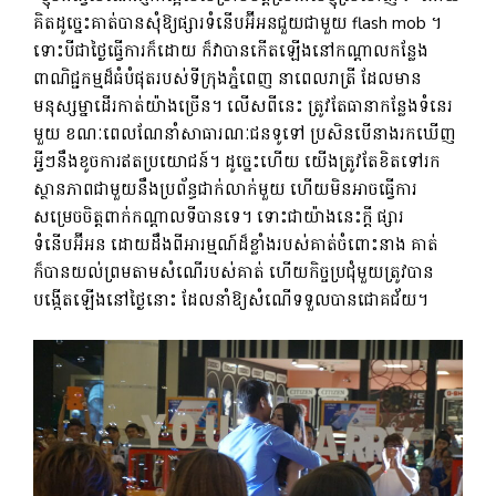
គិតដូច្នេះគាត់បានសុំឱ្យផ្សារទំនើបអ៊ីអនជួយជាមួយ flash mob ។
ទោះបីជាថ្ងៃធ្វើការក៏ដោយ ក៏វាបានកើតឡើងនៅកណ្តាលកន្លែង
ពាណិជ្ជកម្មដ៏ធំបំផុតរបស់ទីក្រុងភ្នំពេញ នាពេលរាត្រី ដែលមាន
មនុស្សម្នាដើរកាត់យ៉ាងច្រើន។ លើសពីនេះ ត្រូវតែធានាកន្លែងទំនេរ
មួយ ខណៈពេលណែនាំសាធារណៈជនទូទៅ ប្រសិនបើនាងរកឃើញ
អ្វីៗនឹងខូចការឥតប្រយោជន៍។ ដូច្នេះហើយ យើងត្រូវតែខិតទៅរក
ស្ថានភាពជាមួយនឹងប្រព័ន្ធជាក់លាក់មួយ ហើយមិនអាចធ្វើការ
សម្រេចចិត្តពាក់កណ្តាលទីបានទេ។ ទោះជាយ៉ាងនេះក្តី ផ្សារ
ទំនើបអ៊ីអន ដោយដឹងពីអារម្មណ៍ដ៏ខ្លាំងរបស់គាត់ចំពោះនាង គាត់
ក៏បានយល់ព្រមតាមសំណើរបស់គាត់ ហើយកិច្ចប្រជុំមួយត្រូវបាន
បង្កើតឡើងនៅថ្ងៃនោះ ដែលនាំឱ្យសំណើទទួលបានជោគជ័យ។