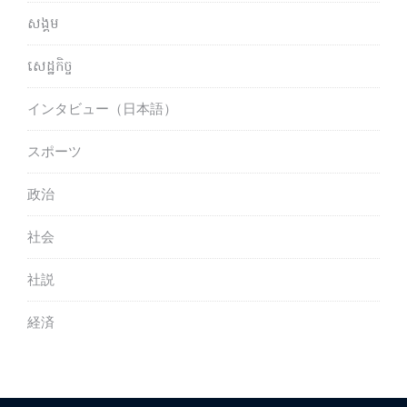
សង្គម
សេដ្ឋកិច្ច
インタビュー（日本語）
スポーツ
政治
社会
社説
経済