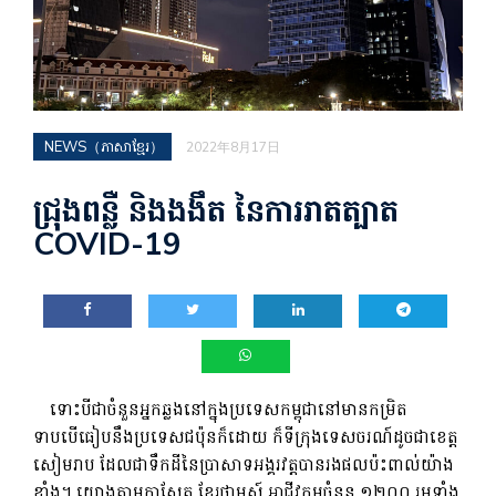
NEWS（ភាសាខ្មែរ）
2022年8月17日
ជ្រុងពន្លឺ និងងងឹត នៃការរាតត្បាត
COVID-19
ទោះបីជាចំនួនអ្នកឆ្លងនៅក្នុងប្រទេសកម្ពុជានៅមានកម្រិត
ទាបបើធៀបនឹងប្រទេសជប៉ុនក៏ដោយ ក៏ទីក្រុងទេសចរណ៍ដូចជាខេត្ត
សៀមរាប ដែលជាទឹកដីនៃប្រាសាទអង្គរវត្តបានរងផលប៉ះពាល់យ៉ាង
ខ្លាំង។ យោងតាមកាសែត ខ្មែរថាមស៍ អាជីវកម្មចំនួន ១២០០ រួមទាំង