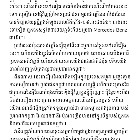
យ៉េន។ លើសពីនេះទៅទៀត គាត់មិនមែនជាករណីលើកលែងនោះ
ទេ។ សូម្បី​តែ​នៅ​ជុំវិញ​ខ្ញុំ​ក៏​មាន​ប្រជាជន​កម្ពុជា​ជា​ច្រើន​នាក់​ដែរ​ដែល​
បាន​ទិញ​រថយន្ត​ថ្មី​ក្នុង​អំឡុង​ពេល​ជំងឺ​កូវីដ-១៩​នេះផងដែរ។ ជាងនេះ
ទៅទៀត ពួកគេសុទ្ធតែជារថយន្តទំនើបៗដូចជា Mercedes Benz
ជាដើម។
ប្រជាជន​ជប៉ុន​គ្មាន​ជម្រើស​អ្វី​ក្រៅ​ពី​ដោះ​មួក​របស់​ខ្លួន​ទៅ​លើ​រឿង​
នេះ។ ហើយ​យើង​គួរ​តែ​បំបាត់​ការ​យល់​ខុស​ថា ដោយសារ​យើង​មក​ពី​
ប្រទេស​អភិវឌ្ឍន៍ ហើយ​ដោយសារ​យើង​ជា​ជនជាតិ​ជប៉ុន ទើប​យើង​
មាន​ជំនាញ​គ្រប់គ្រង​ល្អ​ជាង​ប្រជាជន​កម្ពុជា។
ពិតណាស់ នេះជារឿងដែលកើតឡើងក្នុងប្រទេសកម្ពុជា ដូច្នេះគ្មាន
ការសង្ស័យទេថា ប្រជាជនកម្ពុជាមានគុណសម្បត្តិ ហើយនេះគ្រាន់តែ
ជារូបភាពនៃអ្វីដែលកំពុងកើតឡើងជុំវិញខ្លួនខ្ញុំប៉ុណ្ណោះ ប៉ុន្តែទោះបីជា
គិតដល់រឿងនោះ ពួកគេមានសមត្ថភាពលើសពីគ្រប់គ្រាន់ ហើយ
យើងជនជាតិជប៉ុនត្រូវតែទទួលស្គាល់ថា មានគម្លាតរវាងរូបភាពរបស់
ប្រជាជនកម្ពុជា ដែលជនជាតិជប៉ុនជាច្រើនមាននៅក្នុងចិត្តរបស់ពួកគេ
និងការពិតរបស់ប្រជាជនកម្ពុជា។
វានឹងត្រូវចំណាយពេលខ្លះសម្រាប់កម្ពុជាក្នុងការចូលរួមជាមួយក្លឹប
ប្រទេសអភិវឌ្ឍន៍ ប៉ុន្តែខ្ញុំគិតថាវាមិនមែនជាការបំផ្លើសទេក្នុងការ