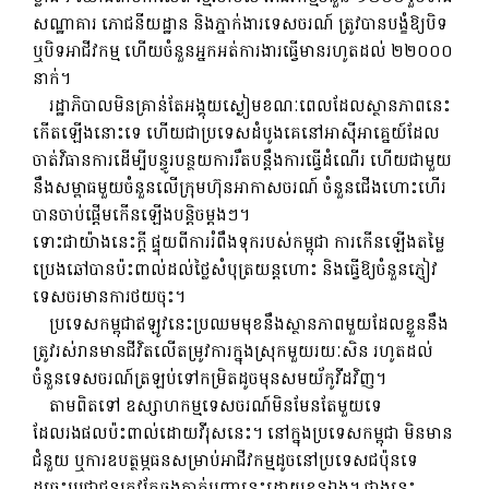
សណ្ឋាគារ ភោជនីយដ្ឋាន និងភ្នាក់ងារទេសចរណ៍ ត្រូវបានបង្ខំឱ្យបិទ
ឬបិទអាជីវកម្ម ហើយចំនួនអ្នកអត់ការងារធ្វើមានរហូតដល់ ២២០០០
នាក់។
រដ្ឋាភិបាលមិនគ្រាន់តែអង្គុយស្ងៀមខណៈពេលដែលស្ថានភាពនេះ
កើតឡើងនោះទេ ហើយជាប្រទេសដំបូងគេនៅអាស៊ីអាគ្នេយ៍ដែល
ចាត់វិធានការដើម្បីបន្ធូរបន្ថយការរឹតបន្តឹងការធ្វើដំណើរ ហើយជាមួយ
នឹងសម្ពាធមួយចំនួនលើក្រុមហ៊ុនអាកាសចរណ៍ ចំនួនជើងហោះហើរ
បានចាប់ផ្តើមកើនឡើងបន្តិចម្តងៗ។
ទោះជាយ៉ាងនេះក្តី ផ្ទុយពីការរំពឹងទុករបស់កម្ពុជា ការកើនឡើងតម្លៃ
ប្រេងឆៅបានប៉ះពាល់ដល់ថ្លៃសំបុត្រយន្តហោះ និងធ្វើឱ្យចំនួនភ្ញៀវ
ទេសចរមានការថយចុះ។
ប្រទេសកម្ពុជាឥឡូវនេះប្រឈមមុខនឹងស្ថានភាពមួយដែលខ្លួននឹង
ត្រូវរស់រានមានជីវិតលើតម្រូវការក្នុងស្រុកមួយរយៈសិន រហូតដល់
ចំនួនទេសចរណ៍ត្រឡប់ទៅកម្រិតដូចមុនសមយ័កូវីដវិញ។
តាមពិតទៅ ឧស្សាហកម្មទេសចរណ៍មិនមែនតែមួយទេ
ដែលរងផលប៉ះពាល់ដោយវីរុសនេះ។ នៅក្នុងប្រទេសកម្ពុជា មិនមាន
ជំនួយ ឬការឧបត្ថម្ភធនសម្រាប់អាជីវកម្មដូចនៅប្រទេសជប៉ុនទេ
ដូច្នេះប្រជាជនត្រូវតែឆ្លងកាត់បញ្ហានេះដោយខ្លួនឯង។ ជាងនេះ