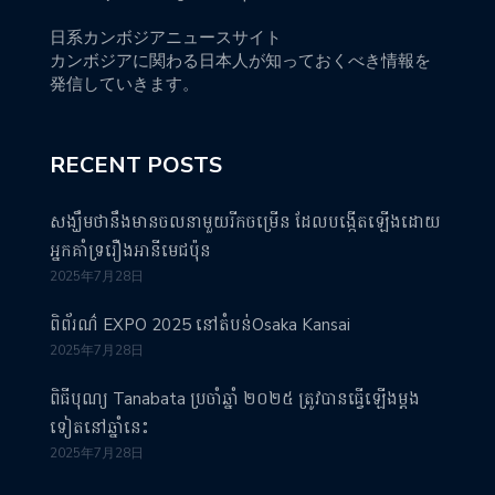
日系カンボジアニュースサイト
カンボジアに関わる日本人が知っておくべき情報を
発信していきます。
RECENT POSTS
សង្ឃឹមថានឹងមានចលនាមួយរីកចម្រើន ដែលបង្កើតឡើងដោយ
អ្នកគាំទ្ររឿងអានីមេជប៉ុន
2025年7月28日
ពិព័រណ៌ EXPO 2025 នៅតំបន់Osaka Kansai
2025年7月28日
ពិធីបុណ្យ Tanabata ប្រចាំឆ្នាំ ២០២៥ ត្រូវបានធ្វើឡើងម្តង
ទៀតនៅឆ្នាំនេះ
2025年7月28日