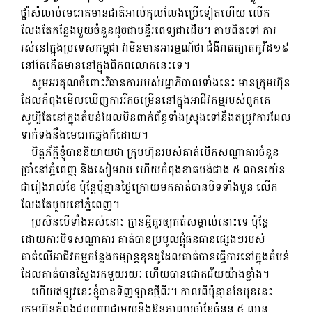
ថ្នាំសំលាប់មេរោគមានជាតិអាល់កុលលែងប្រើទៀតហើយ លើក
លែងតែកន្លែងមួយចំនួនដូចជាមន្ទីរពេទ្យជាដើម។ តាមពិតទៅ ការ
រស់នៅក្នុងប្រទេសកម្ពុជា វាមិនមានអារម្មណ៍ថា ជំងឺរាតត្បាតកូវីដ១៩
នៅតែកើតមាននៅក្នុងពិភពលោកនេះទេ។
សូមអរគុណចំពោះវិធានការរបស់រដ្ឋាភិបាលទាំងនេះ មានក្រុមហ៊ុន
ដែលកំពុងមើលឃើញការរីកចម្រើននៅក្នុងអាជីវកម្មរបស់ពួកគេ
សូម្បីតែនៅក្នុងតំបន់ដែលមិនពាក់ព័ន្ធទាំងស្រុងទៅនឹងតម្រូវការដែល
ទាក់ទងនឹងមេរោគឆ្លងក៏ដោយ។
មិត្តភ័ក្តិខ្ញុំបាននិយាយថា ក្រុមហ៊ុនរបស់គាត់បើកសណ្ឋាគារចំនួន
ប្រាំនៅភ្នំពេញ និងសៀមរាប ហើយកំពុងខាតបង់ជាង ៥ លានយ៉េន
ជារៀងរាល់ខែ ប៉ុន្តែប៉ុន្មានថ្ងៃក្រោយមកគាត់បានបិទទាំងបួន លើក
លែងតែមួយនៅភ្នំពេញ។
ប្រសិនបើទាំងអស់នោះ គ្មានអ្វីគួរឲ្យកត់សម្គាល់នោះទេ ប៉ុន្តែ
ដោយការបិទសណ្ឋាគារ គាត់បានប្រមូលផ្តុំធនធានផ្សេងៗរបស់
គាត់លើអាជីវកម្មកន្លែងកម្សាន្តខុនដូដែលគាត់បានធ្វើការនៅក្នុងតំបន់
ដែលគាត់បានស្វែងរកមួយរយៈ ហើយបានជោគជ័យយ៉ាងខ្លាំង។
ហើយឥឡូវនេះខ្ញុំបានទិញឡានថ្មីពីរ។ កាលពីប៉ុន្មានខែមុននេះ
ក្រុមហ៊ុនកំពុងជួបបញ្ហាជាមួយនឹងឱនភាពប្រចាំខែចំនួន ៥ លាន