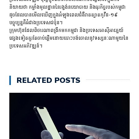
និយាយថា កម្លាំងមូលដ្ឋាននៃរង្វង់នយោបាយ និងធុរកិច្ចរបស់កម្ពុជា
ដូចដែលបានមើលឃើញក្នុងអំឡុងពេលជំងឺរាតត្បាតកូវីដ-១៩
បច្ចុប្បន្នគឺធំជាងប្រទេសជប៉ុន។
ក្រុមហ៊ុន​ដែល​ពិចារណា​ពង្រីក​មក​កម្ពុជា និង​ប្រទេស​អាស៊ីអាគ្នេយ៍​
ផ្សេងទៀត​គួរតែ​ចាប់ផ្តើម​ដោយ​បោះបង់​ចោល​នូវ​ទស្សនៈ​ណាមួយ​នៃ​
ប្រទេស​អភិវឌ្ឍន៍។
RELATED POSTS