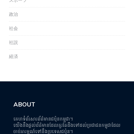
スポーツ
政治
社会
社説
経済
ABOUT
គេហទំព័រសារព័ត៌មានជប៉ុនកម្ពុជា។
យើងនឹងផ្តល់ព័ត៌មានដែលគួរតែដឹងទៅដល់ប្រជាជនកម្ពុជាដែល
ចាប់អារម្មណ៍ទៅនឹងប្រទេសជប៉ុន។