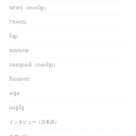
NEWS（ភាសាខ្មែរ）
TRAVEL
កីឡា
នយោបាយ
បទសម្ភាសន៍（ភាសាខ្មែរ）
វិចារណកថា
សង្គម
សេដ្ឋកិច្ច
インタビュー（日本語）