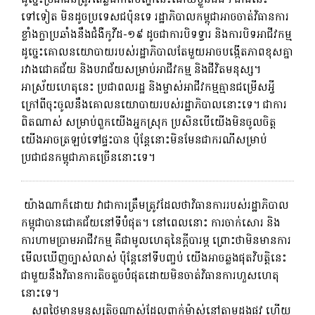
ទៅទៀត មិនដូចប្រទេសជប៉ុនទេ រដ្ឋាភិបាលកម្ពុជាអាចចាត់វិធានការ
ខ្លាំងក្លាប្រឆាំងនឹងជំងឺកូវីដ-១៩ ដូចជាការបិទទ្វារ និងការបិទអាជីវកម្ម
ដូច្នេះគោលនយោបាយរបស់រដ្ឋាភិបាលតែមួយអាចបង្កើតភាពខុសគ្នា
រវាងជោគជ័យ និងបរាជ័យសម្រាប់អាជីវកម្ម និងជីវិតមនុស្ស។
អាស្រ័យហេតុនេះ ប្រជាពលរដ្ឋ និងម្ចាស់អាជីវកម្មគ្មានជម្រើសអ្វី
ក្រៅពីចុះចូលនឹងគោលនយោបាយរបស់រដ្ឋាភិបាលនោះទេ។ ជាការ
ពិតណាស់ សម្រាប់ពួកយើងអ្នកស្រុក ប្រសិនបើយើងមិនចូលចិត្ត
យើងអាចត្រឡប់ទៅផ្ទះបាន ប៉ុន្តែនោះមិនមែនជាករណីសម្រាប់
ប្រជាជនកម្ពុជាភាគច្រើននោះទេ។
​​ យ៉ាង​ណា​ក៏​ដោយ វា​ជា​ការ​ត្រឹមត្រូវ​ដែល​ថា​វិធានការ​របស់​រដ្ឋាភិបាល​
កម្ពុជា​បាន​ជោគជ័យ​នៅ​ទី​បំផុត​។ នៅពេលនោះ ការចាក់សោរ និង
ការហាមប្រាមអាជីវកម្ម គឺជាមូលហេតុនៃក្តីបារម្ភ ព្រោះថាមិនមានការ
មើលឃើញច្បាស់លាស់ ប៉ុន្តែនៅទីបញ្ចប់ យើងអាចឆ្លងផុតវិបត្តិនេះ
ជាមួយនឹងវិធានការតិចតួចបំផុតដោយមិនចាត់វិធានការហួសហេតុ
នោះទេ។
សព្វថ្ងៃមានមនុស្សតិចណាស់ដែលពាក់ម៉ាស់នៅតាមដងផ្លូវ ហើយ