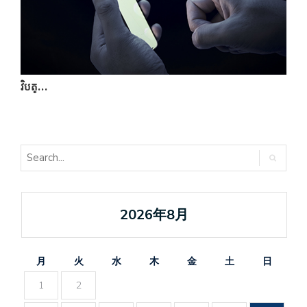
វិបត្…
ក
2026年8月
月
火
水
木
金
土
日
1
2