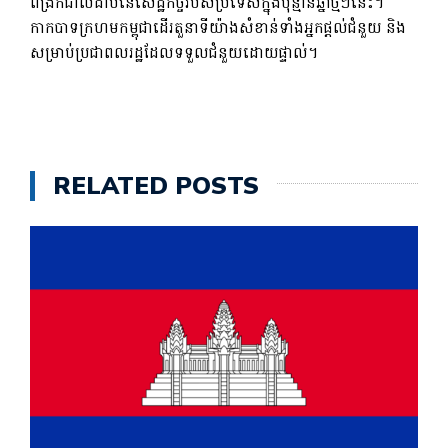
ពង្រីកជាលំដាប់នៃសេដ្ឋកិច្ចរបស់ប្រទេសក្នុងប៉ុន្មានឆ្នាំថ្មីៗនេះ។
កាកបាទក្រហមកម្ពុជាដើរតួនាទីយ៉ាងសំខាន់ទាំងអ្នកផ្តល់ជំនួយ និង
សម្រាប់ប្រជាពលរដ្ឋដែលទទួលជំនួយដោយផ្ទាល់។
RELATED POSTS