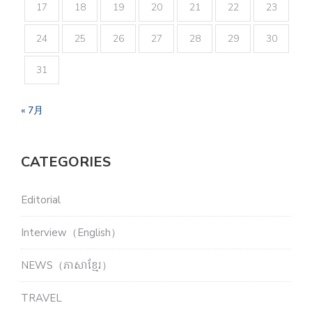
17
18
19
20
21
22
23
24
25
26
27
28
29
30
31
« 7月
CATEGORIES
Editorial
Interview（English）
NEWS（ភាសាខ្មែរ）
TRAVEL