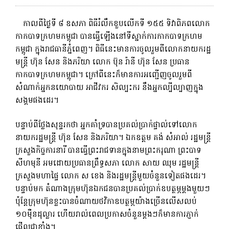
កាលពីថ្ងៃទី ៨ ឧសភា ពិធីរំលឹកខួបលើកទី ១៥៥ ទិវាពិភពលោក
កាកបាទក្រហមកម្ពុជា បានធ្វើឡើងនៅទីស្នាក់ការកាកបាទក្រហម
កម្ពុជា ក្នុងរាជធានីភ្នំពេញ។ ពិធី​នេះ​មាន​ការ​ចូល​រួម​ពី​លោក​នាយក​រដ្ឋ
មន្ត្រី ហ៊ុន សែន និង​ភរិយា លោក ប៊ុន រ៉ានី ហ៊ុន សែន ប្រធាន​
កាកបាទ​ក្រហម​កម្ពុជា។ ក្រៅពីនេះក៏មានការអញ្ជើញចូលរួមពី
សំណាក់អ្នកនយោបាយ អាជីវករ សិល្បះករ នឹងអ្នកល្បីល្បាញក្នុង
សង្គមផងដេរ។
បន្ទាប់​ពី​ថ្លែង​សុន្ទរកថា អ្នក​គាំទ្រ​បាន​ប្រគល់​ប្រាក់​ផ្ទាល់​ទៅ​លោក​
នាយក​រដ្ឋមន្ត្រី ហ៊ុន សែន និង​ភរិយា។ ឯកឧត្តម គង់ សំអាល់ រដ្ឋមន្ត្រី
ក្រសួងកិច្ចការនារី បានធ្វើព្រះរាជទានក្នុងនាមព្រះករុណា ព្រះបាទ
សីហមុនី អមដោយប្រធានព្រឹទ្ធសភា លោក សាយ​ ឈុម រដ្ឋមន្ត្រី
ក្រសួងមហាផ្ទៃ លោក ស ខេង និងរដ្ឋមន្ត្រីមួយចំនួនទៀតផងដេរ។
បន្ទាប់មក តំណាងក្រុមហ៊ុនឯកជនបានប្រគល់ប្រាក់ឧបត្ថម្ភម្តងមួយៗ
ប៉ុន្តែក្រុមហ៊ុនខ្លះបានចំណាយថវិកាឧបត្ថម្ភយ៉ាងច្រើនលើសលប់
១០ម៉ឺនដុល្លារ ហើយរាល់ពេលប្រកាសចំនួនម្តងៗក៏មានការភ្ញាក់
ផ្អើលជាខ្លាំង។