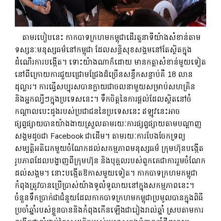
តាមរបៀបនេះ កាកបាទក្រហមកម្ពុជាដើរតួនាទីយ៉ាងសំខាន់តាម
ទស្សនៈមនុស្សធម៌នៅកម្ពុជា ដែលសន្តិសុខសង្គមនៅតែស្ថិតក្នុង
ដំណើរការបង្កើត។ ទោះយ៉ាងណាក៏ដោយ មានកត្តាសំខាន់មួយទៀត
នៅពីក្រោយការជួយជ្រោមជ្រែងដ៏ច្រើនសន្ធឹកសន្ធាប់គឺ 18 លាន
ដុល្លារ។ ​ការ​ធ្វើ​សប្បុរស​បាន​ក្លាយ​ជា​ចលនា​មួយ​សម្រាប់​សហគ្រិន
និង​អ្នក​ល្បី​ៗ​ក្នុង​ប្រទេស​នេះ។ ទឹកចិត្តនៃការផ្តល់ដែលស្ថិតនៅចំ
កណ្តាលបេះដូងរបស់ប្រជាជននៃប្រទេសនេះ ឥឡូវនេះអាច
ផ្សព្វផ្សាយបានយ៉ាងងាយស្រួលតាមរយៈការផ្សព្វផ្សាយតាមបណ្តាញ
សង្គមដូចជា Facebook ជាដើម។ តាមរយៈការបែងចែកទ្រព្យ
សម្បត្តិអតិរេកមួយចំណែកដល់សកម្មភាពមនុស្សធម៌ ក្រុមហ៊ុនបង្កើត
រូបភាពដែលបង្ហាញពីក្រុមហ៊ុន និងបុគ្គលរបស់ពួកគេជាការរួមចំណែក
ដល់សង្គម។ នោះបង្កើតឱកាសមួយទៀត។ កាកបាទក្រហមកម្ពុជា
កំពុងត្រូវបានប្រើប្រាស់យ៉ាងទូលំទូលាយនៅក្នុងសកម្មភាពនេះ។
ចំនួនទឹកប្រាក់ជាជំនួយដែលកាកបាទក្រហមកម្ពុជាប្រមូលបានក្នុងពិធី
ប្រចាំឆ្នាំរបស់ខ្លួនបាននិងកំពុងកើនឡើងជារៀងរាល់ឆ្នាំ ស្របតាមការ