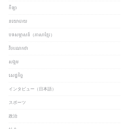
កីឡា
នយោបាយ
បទសម្ភាសន៍（ភាសាខ្មែរ）
វិចារណកថា
សង្គម
សេដ្ឋកិច្ច
インタビュー（日本語）
スポーツ
政治