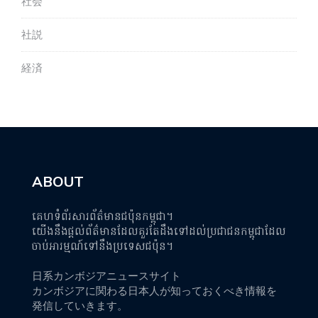
社会
社説
経済
ABOUT
គេហទំព័រសារព័ត៌មានជប៉ុនកម្ពុជា។
យើងនឹងផ្តល់ព័ត៌មានដែលគួរតែដឹងទៅដល់ប្រជាជនកម្ពុជាដែល
ចាប់អារម្មណ៍ទៅនឹងប្រទេសជប៉ុន។
日系カンボジアニュースサイト
カンボジアに関わる日本人が知っておくべき情報を
発信していきます。