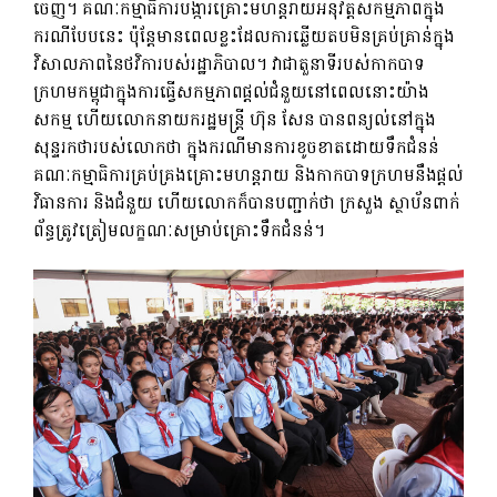
ចេញ។ គណៈកម្មាធិការបង្ការគ្រោះមហន្តរាយអនុវត្តសកម្មភាពក្នុង
ករណីបែបនេះ ប៉ុន្តែមានពេលខ្លះដែលការឆ្លើយតបមិនគ្រប់គ្រាន់ក្នុង
វិសាលភាពនៃថវិការបស់រដ្ឋាភិបាល។ វាជាតួនាទីរបស់កាកបាទ
ក្រហមកម្ពុជាក្នុងការធ្វើសកម្មភាពផ្តល់ជំនួយនៅពេលនោះយ៉ាង
សកម្ម ហើយលោកនាយករដ្ឋមន្ត្រី ហ៊ុន សែន បានពន្យល់នៅក្នុង
សុន្ទរកថារបស់លោកថា ក្នុងករណីមានការខូចខាតដោយទឹកជំនន់
គណៈកម្មាធិការគ្រប់គ្រងគ្រោះមហន្តរាយ និងកាកបាទក្រហមនឹងផ្តល់
វិធានការ និងជំនួយ ហើយលោកក៏បានបញ្ជាក់ថា ក្រសួង ស្ថាប័នពាក់
ព័ន្ធត្រូវត្រៀមលក្ខណៈសម្រាប់គ្រោះទឹកជំនន់។