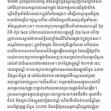
យល់ថា ប្រព័ន្ធអភិបាលកិច្ច និងសេដ្ឋកិច្ចដ៏ស្មុគស្មាញរបស់ប្រទេសគឺ
នៅពីក្រោយសមត្ថភាពរបស់កម្ពុជា ដែលទទួលបានជំនួយយ៉ាង
ច្រើនពីទូទាំងពិភពលោកក្នុងវិស័យផ្សេងៗ ដើម្បីអាចប្រមូលជំនួយ
បានយ៉ាងច្រើន។ដូច្នេះហើយ យើងមិនគួរបដិសេធប្រព័ន្ធទាំងនេះ
ទាំងស្រុងនោះទេ។ កាកបាទក្រហមកម្ពុជាដឹកនាំដោយលោកស្រី ប៊ុន
រ៉ានី ហ៊ុន សែន ភរិយារបស់លោកនាយករដ្ឋមន្ត្រី ហ៊ុន សែន ហើយ
ត្រូវបានគេស្គាល់ថាមានឥទិ្ធពលខ្លាំងលើវិស័យផ្សេងៗក្នុងប្រទេស។
អាស្រ័យហេតុនេះ ក្នុងន័យមួយ គឺឯករាជ្យពីរដ្ឋាភិបាល ហើយអាច
ចាត់វិធានការបានរហ័សតាមគំនិតផ្តួចផ្តើមរបស់ខ្លួន ដែលធ្វើឱ្យថវិកា
របស់កាកបាទក្រហមកម្ពុជាមិនអាចខ្វះបានសម្រាប់ការកែលម្អបរិស្ថាន
រស់នៅ ជាពិសេសនៅតាមជនបទ។ ជាក់ស្តែងក្នុងឆ្នាំ ២០១៧ រយះ
ពេលមួយឆ្នាំ កាកបាទក្រហមកម្ពុជាបានសាងសង់អណ្តូងចំនួន ៤៣៣
និងស្រះចំនួន ៧ នៅតំបន់ជនបទ ដោយផ្តល់ទឹកស្អាតដល់ប្រជា
ពលរដ្ឋរាប់ពាន់គ្រួសារ។លើសពីនេះ គម្រោងពិសេសមួយរបស់វាគឺ
សកម្មភាពសង្គ្រោះបន្ទាន់នៅពេលមានគ្រោះធម្មជាតិកើតឡើង។
ប្រទេសកម្ពុជាទទួលរងនូវគ្រោះមហន្តរាយទាក់ទងនឹងទឹក ដូចជាទឹក
ជំនន់ និងគ្រោះរាំងស្ងួតជារៀងរាល់ឆ្នាំ ហើយទឹកជំនន់កាលពីឆ្នាំមុន
បានបំផ្លាញផ្ទះចំនួន 14,000 និងបង្ខំឱ្យមនុស្សជាច្រើនត្រូវជម្លៀស