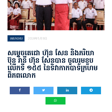
នយោបាយ
2018年5月9日
សម្ដេចតេជោ ហ៊ុន សែន និងភរិយា
ប៊ុន រ៉ានី ហ៊ុន សែនបាន ចូលរួមខួប
លើកទី ១៥៥ នៃទិវាកាកបាទក្រហម
ពិភពលោក