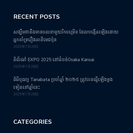
RECENT POSTS
សង្ឃឹមថានឹងមានចលនាមួយរីកចម្រើន ដែលបង្កើតឡើងដោយ
អ្នកគាំទ្ររឿងអានីមេជប៉ុន
2025年7月28日
ពិព័រណ៌ EXPO 2025 នៅតំបន់Osaka Kansai
2025年7月28日
ពិធីបុណ្យ Tanabata ប្រចាំឆ្នាំ ២០២៥ ត្រូវបានធ្វើឡើងម្តង
ទៀតនៅឆ្នាំនេះ
2025年7月28日
CATEGORIES