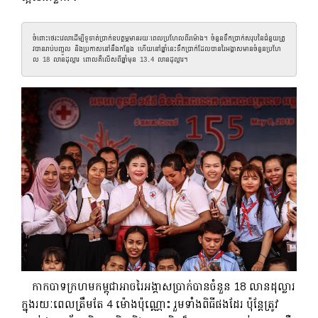
ចំពោះថេរះវេលាដើម្បីទូទាត់ប្រាក់ឧបត្ថម្ភមានរយៈពេលប្រហែលពីរម៉ោង។ ចំនួនទឹកប្រាក់សរុបនៃជំនួយត្រូ
វបានរាប់បញ្ចូល និងប្រកាសនៅនឹងកន្លែង ហើយនៅឆ្នាំនេះទឹកប្រាក់ដែលបានរៃអង្គាសមានចំនួនប្រហែ
ល 18 លានដុល្លារ ពោលគឺលើសពីឆ្នាំមុន 13.4 លានដុល្លារ។
កាកបាទក្រហមកម្ពុជាអាចរៃអង្គាសប្រាក់បានចំនួន 18 លានដុល្លារ
ក្នុងរយៈពេលត្រឹមតែ 4 ម៉ោងប៉ុណ្ណោះ រួមទាំងពិធីផងដែរ ប៉ុន្តែត្រូវ