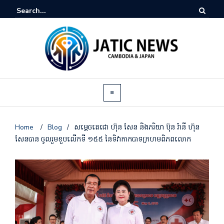
Home
/
Blog
/
សម្ដេចតេជោ ហ៊ុន សែន និងភរិយា ប៊ុន រ៉ានី ហ៊ុន
សែនបាន ចូលរួមខួបលើកទី ១៥៥ នៃទិវាកាកបាទក្រហមពិភពលោក