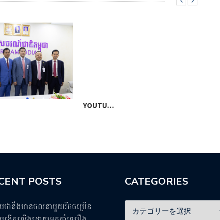
YOUTU…
ភ្នំ
CENT POSTS
CATEGORIES
ឹមថានឹងមានចលនាមួយរីកចម្រើន
ង្កើតឡើងដោយអ្នកគាំទ្ររឿង