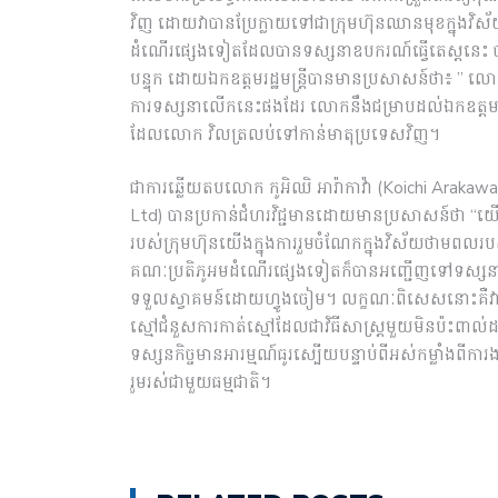
វិញ ដោយវាបានប្រែក្លាយទៅជាក្រុមហ៊ុនឈានមុខក្នុងវិស័យ
ដំណើរផ្សេងទៀតដែលបានទស្សនាឧបករណ៍ធ្វើតេស្តនេះ បា
បន្ទុក ដោយឯកឧត្តមរដ្ឋមន្ត្រីបានមានប្រសាសន៍ថា៖ ” ល
ការទស្សនាលើកនេះផងដែរ លោកនឹងជម្រាបដល់ឯកឧត្តមរដ្
ដែលលោក វិលត្រលប់ទៅកាន់មាតុប្រទេសវិញ។
ជាការឆ្លើយតបលោក កូអិឈិ អារ៉ាកាវ៉ា (Koichi Arakawa) 
Ltd) បានប្រកាន់ជំហរវិជ្ជមានដោយមានប្រសាសន៍ថា “យើ
របស់ក្រុមហ៊ុនយើងក្នុងការរួមចំណែកក្នុងវិស័យថាមពលរបស់ក
គណៈប្រតិភូអមដំណើរផ្សេងទៀតក៏បានអញ្ជើញទៅទស្សនាន
ទទួលស្វាគមន៍ដោយហ្វូងចៀម។ លក្ខណៈពិសេសនោះគឺវាត្
ស្មៅជំនួសការកាត់ស្មៅដែលជាវិធីសាស្រ្តមួយមិនប៉ះពា
ទស្សនកិច្ចមានអារម្មណ៍ធូរស្បើយបន្ទាប់ពីអស់កម្លាំងពីកា
រួមរស់ជាមួយធម្មជាតិ។