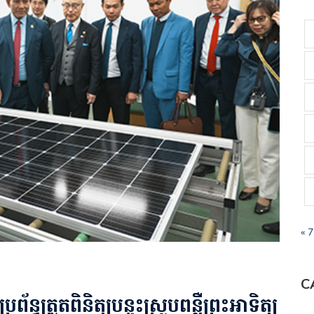
« 
C
ធត្រួតពិនិត្យបន្ទះស្រូបពន្លឺព្រះអាទិត្យ