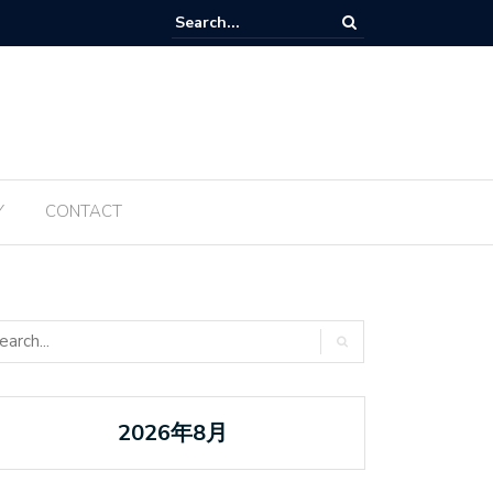
Tanabata ប្រចាំឆ្នាំ ២០២៥ ត្រូវបានធ្វើឡើងម្តងទៀតនៅឆ្នាំនេះ
Y
CONTACT
2026年8月