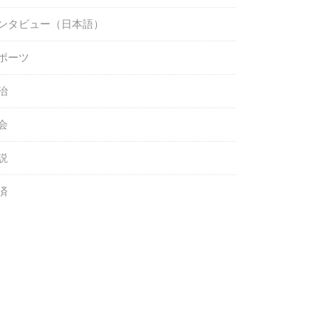
ンタビュー（日本語）
ポーツ
治
会
説
済