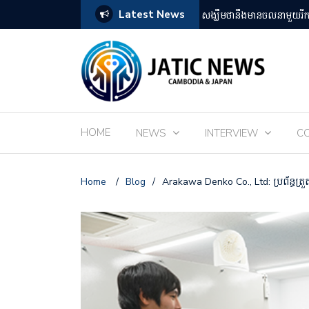
Latest News
តឡើងដោយអ្នកគាំទ្ររឿងអានីមេជប៉ុន
ពិព័រណ៌ EXPO 2025 នៅតំ
HOME
NEWS
INTERVIEW
C
Home
/
Blog
/
Arakawa Denko Co., Ltd: ប្រព័ន្ធត្រួតពិ