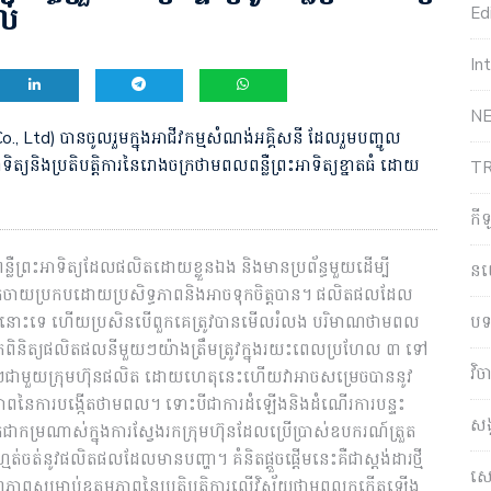
ល់
Edi
In
NE
Co., Ltd) បានចូលរួមក្នុងអាជីវកម្មសំណង់អគ្គិសនី ដែលរួមបញ្ចូល
យនិងប្រតិបត្តិការនៃរោងចក្រថាមពលពន្លឺព្រះអាទិត្យខ្នាតធំ ដោយ
T
កី
បពន្លឺព្រះអាទិត្យដែលផលិតដោយខ្លួនឯង និងមានប្រព័ន្ធមួយដើម្បី
ន
កចាយប្រកបដោយប្រសិទ្ធភាពនិងអាចទុកចិត្តបាន។ ផលិតផលដែល
បទ
ទេនោះទេ ហើយប្រសិនបើពួកគេត្រូវបានមើលរំលង បរិមាណថាមពល
ចត្រួតពិនិត្យផលិតផលនីមួយៗយ៉ាងត្រឹមត្រូវក្នុងរយះពេលប្រហែល ៣ ទៅ
វិ
្លាមៗជាមួយក្រុមហ៊ុនផលិត ដោយហេតុនេះហើយវាអាចសម្រេចបាននូវ
ុណភាពនៃការបង្កើតថាមពល។ ទោះបីជាការដំឡើងនិងដំណើរការបន្ទះ
សង
ជាកម្រណាស់ក្នុងការស្វែងរកក្រុមហ៊ុនដែលប្រើប្រាស់ឧបករណ៍ត្រួត
្មត់ចត់នូវផលិតផលដែលមានបញ្ហា។ គំនិតផ្តួចផ្តើមនេះគឺជាស្តង់ដារថ្មី
សេដ
ុណភាពសម្រាប់ឧត្តមភាពនៃប្រតិបត្តិការលើវិស័យថាមពលកកើតឡើង