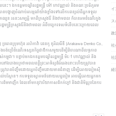
នេះ។ ឯកឧត្តមបណ្ឌិតរដ្ឋមន្ត្រី ម៉ៅ ហាវណ្ណាល់ និងគណៈប្រតិភូអម
イ
នបង្ហាញចំណាប់អារម្មណ៍យ៉ាងខ្លាំងទៅលើការពន្យល់ពីអ្នកទទួល
ោកឈួន រតនះសម្បត្តិ មកពីក្រសួងរ៉ែ និងថាមពល ក៏បានអមដំណើរក្នុង
ス
ឋមន្ត្រីក្រសួងរ៉ែនិងថាមពល អំពីបច្ចេកទេសទំនើបនេះក្រោយពេល
政
ប្រធានក្រុមហ៊ុន អារ៉ាកាវ៉ា ដេនកូ ខូអិលធីឌី (Arakawa Denko Co.,
社
ងចង់ប្រើដំណើរទស្សនកិច្ចជាឳកាសមួយដើម្បីពិចារណាពីលទ្ធភាព
ម្ពុជា។ បន្ទាប់មកឯកឧត្តមបណ្ឌិតរដ្ឋមន្រ្តី ម៉៉ៅ ហាវណ្ណាល់ និង
社
ៅឯរោងចក្រថាមពលពន្លឺព្រះអាទិត្យដ៏ធំធេងនោះហើយត្រូវបាន
経
រូវបានចិញ្ចឹមដោយអ្នកចិញ្ចឹមដោយមានជំនាញ ដើម្បីអោយចៀមសុី
ល់ដល់បរិស្ថាន។ ការទទួលស្វាគមន៍ដោយសត្វចៀម អាចធ្វើអោយអ្នកមក
រងារដ៏មមាញឺក ដែលនាំមកនូវបរិយាកាសដ៏កក់ក្តៅ និងជានិមិត្តរូបនៃការ