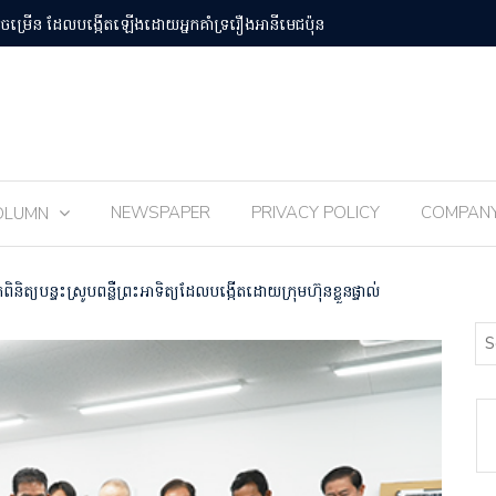
បន់Osaka Kansai
ពិធីបុណ្យ 
NEWSPAPER
PRIVACY POLICY
COMPAN
OLUMN
និត្យបន្ទះស្រូបពន្លឺព្រះអាទិត្យដែលបង្កើតដោយក្រុមហ៊ុនខ្លួនផ្ទាល់