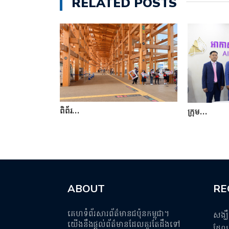
RELATED POSTS
ពិព័រ…
ក្រុម…
ABOUT
RE
គេហទំព័រសារព័ត៌មានជប៉ុនកម្ពុជា។
សង្ឃ
យើងនឹងផ្តល់ព័ត៌មានដែលគួរតែដឹងទៅ
ដែលប