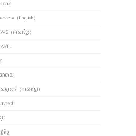
torial
terview（English）
WS（ភាសាខ្មែរ）
RAVEL
ឡា
យោបាយ
សម្ភាសន៍（ភាសាខ្មែរ）
ចារណកថា
្គម
្ឋកិច្ច