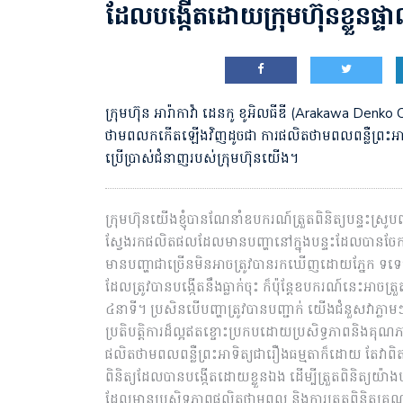
ដែលបង្កើតដោយក្រុមហ៊ុនខ្លួនផ្ទា
ក្រុមហ៊ុន អារ៉ាកាវ៉ា ដេនកូ ខូអិលធីឌី (Arakawa Denko 
ថាមពលកកើតឡើងវិញ​ដូចជា ការផលិតថាមពលពន្លឺព្រះអាទិត្
ប្រើប្រាស់ជំនាញរបស់ក្រុមហ៊ុនយើង។
ក្រុមហ៊ុនយើងខ្ញុំបានណែនាំឧបករណ៍ត្រួតពិនិត្យបន្ទះស្រូ
ស្វែងរកផលិតផលដែលមានបញ្ហានៅក្នុងបន្ទះដែលបានចែ
មានបញ្ហាជាច្រើនមិនអាចត្រូវបានរកឃើញដោយភ្នែក ទ
ដែលត្រូវបានបង្កើតនឹងធ្លាក់ចុះ ក៏ប៉ុន្តែឧបករណ៍នេះអា
៤នាទី។ ប្រសិនបើបញ្ហាត្រូវបានបញ្ជាក់ យើងជំនួសវាភ
ប្រតិបត្តិការដ៏ល្អឥតខ្ចោះប្រកបដោយប្រសិទ្ធភាពនិងគ
ផលិតថាមពលពន្លឺព្រះអាទិត្យជារឿងធម្មតាក៏ដោយ តែវាពិត
ពិនិត្យដែលបានបង្កើតដោយខ្លួនឯង ដើម្បីត្រួតពិនិត្យយ៉ាងហ
ដែលមានប្រសិទ្ធភាពផលិតថាមពល និងការត្រួតពិនិត្យគ