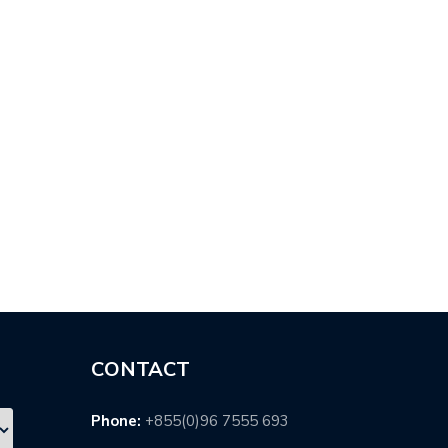
ពិពរ័…
ស…
CONTACT
Phone:
+855(0)96 7555 693