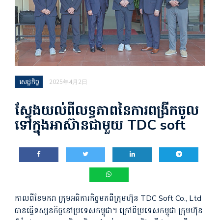
សេដ្ឋកិច្ច
2025年4月2日
ស្វែងយល់ពីលទ្ធភាពនៃការពង្រីកចូល
ទៅក្នុងអាស៊ានជាមួយ TDC soft
កាល​ពី​ខែ​មករា ក្រុម​អធិការកិច្ច​មក​ពី​ក្រុមហ៊ុន TDC Soft Co., Ltd
បាន​ធ្វើ​ទស្សនកិច្ច​នៅប្រទេស​កម្ពុជា។​ ក្រៅពីប្រទេសកម្ពុជា ក្រុមហ៊ុន