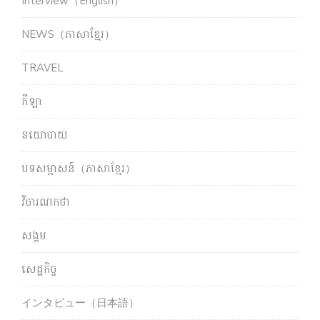
Interview（English）
NEWS（ភាសាខ្មែរ）
TRAVEL
កីឡា
នយោបាយ
បទសម្ភាសន៍（ភាសាខ្មែរ）
វិចារណកថា
សង្គម
សេដ្ឋកិច្ច
インタビュー（日本語）