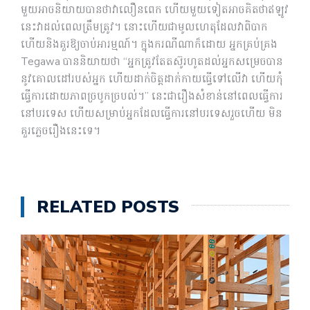
មួយអាចនិយាយបានថាវាលឿនពេក ហើយមួយទៀតអាចគិតថាឥឡូវ
នេះវាដល់ពេលត្រឹមត្រូវ។ នោះហើយជាមូលហេតុដែលវាពិបាក
ហើយនិងគួរឱ្យចាប់អារម្មណ៍។ ក្នុងករណីណាក៏ដោយ អ្នកគ្រប់គ្រង
Tegawa បាននិយាយថា “អ្នកត្រូវតែតស៊ូរហូតដល់អ្នកសម្រេចបាន
នូវគោលដៅរបស់អ្នក ហើយដាក់ចិត្តដាក់កាយធ្វើទៅលើវា ហើយកុំ
ធ្វើការដោយភាពច្របូកច្របល់។” នេះជារឿងសំខាន់នៅពេលធ្វើការ
នៅបរទេស ហើយសម្រាប់អ្នកដែលធ្វើការនៅបរទេសរួចហើយ មិន
គួរភ្លេចរឿងនេះទេ។
RELATED POSTS