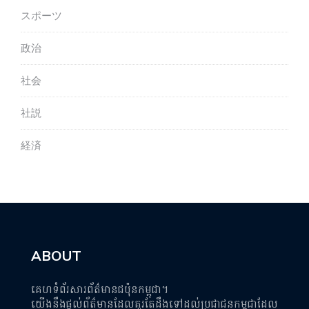
スポーツ
政治
社会
社説
経済
ABOUT
គេហទំព័រសារព័ត៌មានជប៉ុនកម្ពុជា។
យើងនឹងផ្តល់ព័ត៌មានដែលគួរតែដឹងទៅដល់ប្រជាជនកម្ពុជាដែល