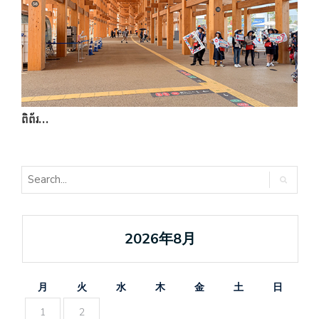
ពិព័រ…
ក
2026年8月
月
火
水
木
金
土
日
1
2