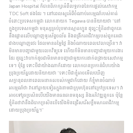
Japan Hospital ក៏បានពិភាក្សាអំពីលទ្ធភាពនៃការផ្តល់សេវាកម្ម
TDC Soft​ ផងដែរ ។ នៅពេលសួរអំពីចំណាប់អារម្មណ៍របស់គាត់
ចំពោះប្រទេសកម្ពុជា​ លោកនាយក Tegawa បាននិយាយថា “នៅ
ក្នុងប្រទេសកម្ពុជា មនុស្សគ្រប់រូបមានស្មាតហ្វូន ដូច្នេះខ្ញុំគិតថាពួកគេ
នឹងផ្តោតលើបណ្តាញទូរស័ព្ទចល័ត និងពង្រីកអាជីវកម្មរបស់ពួកគេជា
ជាងបណ្តាញថេរ ដែលមានតម្លៃថ្លៃ និងចំណាយពេលវេលា​ច្រើន។ វា
មិនមានបញ្ហាជាមួយរលកវិទ្យុទេ ហើយក៏មិនមានបញ្ហាជាមួយការងារ
ដែរ ដូច្នេះវាហាក់ដូចជាមិនមានបញ្ហាជាមួយការដាក់ពង្រាយសេវាកម្ម
ទេ។ ប៉ុន្តែ ទោះបីជាយ៉ាងណាក៏ដោយ លោកបានប្រកាន់ជំហរយ៉ាង
ប្រុងប្រយ័ត្នដោយនិយាយថា “ទោះបីជាខ្ញុំអាចមើលឃើញ
សក្តានុពលនាពេលអនាគតរបស់កម្ពុជាក៏ដោយ ក៏ខ្ញុំមានចំណាប់
អារម្មណ៍ថា វានៅឆ្ងាយទៀតក្នុងនាមជាក្រុមហ៊ុននៅក្រៅប្រទេស។ វា
អាចទៅរួចប្រសិនបើយើងមានធនធានមនុស្ស និងអភិវឌ្ឍពួកគេ ប៉ុន្តែ
ខ្ញុំគិតថាវានឹងពិបាកប្រសិនបើយើងមិនជ្រើសរើសខ្លឹមសារអាជីវកម្ម
ដោយប្រុងប្រយ័ត្ន។”