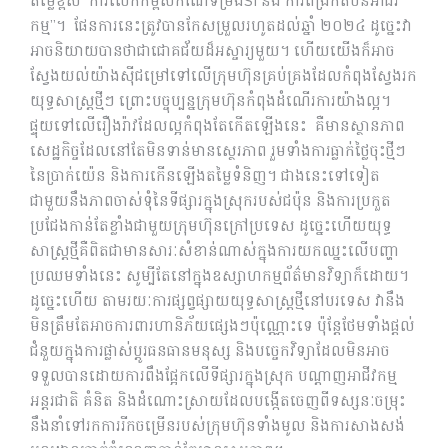
តម្លៃខ្ពស់ ការលើកកម្ពស់កំណែទម្រង់SI និង ការពង្រីកតំបន់អាជីវ
កម្ម”។ ផែនការនេះត្រូវបានកែសម្រួលរហូតដល់ឆ្នាំ ២០២៤ ដូច្នេះវា
អាចនិយាយបានថាជាជោគជ័យដ៏អស្ចារ្យមួយ។ ហើយយើងក៏អាច
ស្វែងយល់យ៉ាងស៊ីជម្រៅទៅលើក្រុមហ៊ុនគ្រប់គ្រងដែលកំពុងស្វែងរក
យុទ្ធសាស្រ្តថ្មីៗ ព្រោះបច្ចុប្បន្នក្រុមហ៊ុនកំពុងដំណើរការយ៉ាងល្អ។​
ផ្ទុយទៅលើរឿងរ៉ាវដែលល្អកំពុងតែកើតឡើងនេះ គឺមានស្ថានភាព
សេដ្ឋកិច្ចដែលនៅតែមិនទាន់មានស្ថេរភាព រួមទាំងការធ្លាក់ថ្លៃចុះថ្មីៗ
នៃប្រាក់យ៉េន និង​ការកើនឡើងតម្លៃទំនិញ។ ជាងនេះទៅទៀត
ជាមួយនឹងភាពចាស់ទុំនៃទីផ្សារក្នុងស្រុករបស់ជប៉ុន និងការប្រកួត
ប្រជែងកាន់តែខ្លាំងជាមួយក្រុមហ៊ុនក្រៅប្រទេស ដូច្នេះហើយយុទ្ធ
សាស្រ្តថ្មីគឺពិតជាមានសារៈសំខាន់ណាស់ក្នុងការយកឈ្នះលើបញ្ហា
ប្រឈមទាំងនេះ សូម្បីតែនៅក្នុងឧស្សាហកម្មព័ត៌មានវិទ្យាក៏ដោយ។
ដូច្នេះហើយ តាមរយៈការផ្សព្វផ្សាយយុទ្ធសាស្ត្រថ្មីនៅបរទេស វានឹង
មិនត្រឹមតែអាចការពារហានិភ័យផ្សេងៗប៉ុណ្ណោះទេ ប៉ុន្តែថែមទាំងផ្តល់
ជំនួយក្នុងការផ្លាស់ប្តូរធនធានមនុស្ស និងបច្ចេកវិទ្យាដែលមិនអាច
ទទួលបានដោយការពឹងផ្អែកលើទីផ្សារក្នុងស្រុក បណ្តាញអាជីវកម្ម
អន្តរជាតិ គំនិត និងដំណោះស្រាយដែលបង្កើតចេញពីទស្សនៈចម្រុះ
នឹងនាំទៅរកការរីកចម្រើនរបស់ក្រុមហ៊ុនទាំងមូល និងការសាងសង់