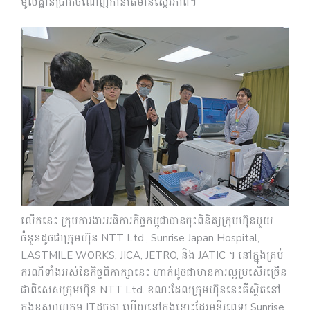
មូលដ្ឋានប្រាក់ចំណេញកាន់តែមានស្ថេរភាព។
លើកនេះ ក្រុមការងារអធិការកិច្ចកម្ពុជាបានចុះពិនិត្យក្រុមហ៊ុនមួយ
ចំនួនដូចជាក្រុមហ៊ុន NTT Ltd., Sunrise Japan Hospital,
LASTMILE WORKS, JICA, JETRO, និង JATIC ។ នៅក្នុងគ្រប់
ករណីទាំងអស់នៃកិច្ចពិភាក្សានេះ ហាក់ដូចជាមានការល្អប្រសើរច្រើន
ជាពិសេសក្រុមហ៊ុន NTT Ltd. ខណៈដែលក្រុមហ៊ុននេះគឺស្ថិតនៅ
ក្នុងឧស្សាហកម្ម ITដូចគ្នា ហើយនៅក្នុងនោះដែរ​មន្ទីរពេទ្យ Sunrise