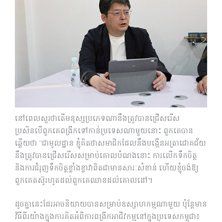
នៅពេលសួរថាតើមនុស្សប្រភេទណានឹងត្រូវបានជ្រើសរើស
ប្រសិនបើពួកគេពង្រីកទៅកាន់ប្រទេសណាមួយនោះ ពួកគេបាន
ឆ្លើយថា “ជាមូលដ្ឋាន ខ្ញុំគិតថាសមាជិកដែលនឹងបង្កើនអត្រាជោគជ័យ
នឹងត្រូវបានជ្រើសរើសសម្រាប់គោលបំណងនោះ ការលើកទឹកចិត្ត
និងការជំរុញទឹកចិត្តខ្លាំងខ្លាវាពិតជាមានសារៈសំខាន់ ហើយខ្ញុំចង់ឱ្យ
ពួកគេតស៊ូរហូតដល់ពួកគេឈានដល់គោលដៅ។
ដូចគ្នានេះដែរអាចនិយាយបានសម្រាប់ឧស្សាហកម្មណាមួយ ប៉ុន្តែមាន
វិធីពីរយ៉ាងក្នុងការគិតអំពីការពង្រីកអាជីវកម្មនៅក្នុងប្រទេសកម្ពុជា៖