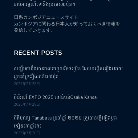
ចាប់អារម្មណ៍ទៅនឹងប្រទេសជប៉ុន។
日系カンボジアニュースサイト
カンボジアに関わる日本人が知っておくべき情報を
発信していきます。
RECENT POSTS
សង្ឃឹមថានឹងមានចលនាមួយរីកចម្រើន ដែលបង្កើតឡើងដោយ
អ្នកគាំទ្ររឿងអានីមេជប៉ុន
2025年7月28日
ពិព័រណ៌ EXPO 2025 នៅតំបន់Osaka Kansai
2025年7月28日
ពិធីបុណ្យ Tanabata ប្រចាំឆ្នាំ ២០២៥ ត្រូវបានធ្វើឡើងម្តង
ទៀតនៅឆ្នាំនេះ
2025年7月28日