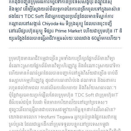
ក៏កំពុងបញ្ជូនក្រុមអធិការកិច្ចទៅកាន់ប្រទេសសិង្ហបុរី ឥណ្ឌូនេស៊ី
និងឡាវ ដើម្បីស្វែងយល់ពីលទ្ធភាពនៃការពង្រីកចូលទៅក្នុងអាស៊ាន
ផងដែរ។ TDC Soft គឺជាអ្នកបញ្ចូលប្រព័ន្ធដែលមានទីស្នាក់ការ
កណ្តាលនៅសង្កាត់ Chiyoda-ku ទីក្រុងតូក្យូ ដែលបានចុះបញ្ជី
នៅលើផ្សារហ៊ុនតូក្យូ ទីផ្សារ Prime Market ហើយជាក្រុមហ៊ុន IT ដ៏
យូរអង្វែងដែលបានធ្វើអាជីវកម្មអស់រយៈពេលជាង 60ឆ្នាំមកហើយ។
​ក្រុមហ៊ុនមានអាជីវកម្មជាច្រើន រួមទាំងការប្រឹក្សាផ្នែកព័ត៌មានវិទ្យា
ដំណោះស្រាយផ្នែកព័ត៌មានវិទ្យាហិរញ្ញវត្ថុ និងដំណោះស្រាយវេទិកា
ហើយមានកំណត់ត្រាដែលបានបញ្ជាក់នៅក្នុងវិស័យជាច្រើន ចាប់ពី
ឧស្សាហកម្មហិរញ្ញវត្ថុ ដូចជាការធានារ៉ាប់រង ឥណទាន និងធនាគារ
រហូតដល់ថាមពល ការផលិតការចែកចាយ និងវិស័យសាធារណៈ។
ប៉ុន្តែវាគួរអោយភ្ញាក់ផ្អើលដែលក្រុមហ៊ុន TDC Soft ជាក្រុមហ៊ុនIT
ដ៏ធំរបស់ជប៉ុន បែរជា មិនមានការិយាល័យនៅក្រៅប្រទេស។
ដូច្នេះតើ​ហេតុអ្វី​បាន​ជា​បរទេសឥឡូវ​យក​ចិត្ត​ទុក​ដាក់​លើ​អាស៊ាន?
យោងតាមលោក Hirofumi Tegawa អ្នកគ្រប់គ្រងផ្នែកសេវាកម្ម
គ្រប់គ្រង ដែលជាអ្នកដឹកនាំក្រុមទទួលបន្ទុកនៅប្រទេសកម្ពុជា