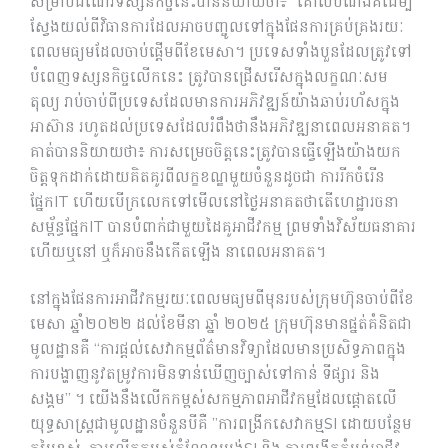
សម្រាប់ដំណើរទស្សនកិច្ចនេះបាននិយាយថា៖ “គោលបំណងគឺដើម្បី
ស្វែងយល់ពីវិធានការដែលអាចបញ្ចូលទៅក្នុងផែនការគ្រប់គ្រងរយៈ
ពេលមធ្យមដែលចាប់ផ្តើមពីខែមេសា។ ប្រទេសទាំងបួនដែលត្រូវទៅ
បំពេញទស្សនកិច្ចលើកនេះ ត្រូវបានជ្រើសរើសក្នុងលក្ខណៈសម
តុល្យ រាប់ចាប់ពីប្រទេសដែលមានការអភិវឌ្ឍន៍យ៉ាងឆាប់រហ័សក្នុង
អាស៊ាន រហូតដល់ប្រទេសដែលរំពឹងថានឹងអភិវឌ្ឍនាពេលអនាគត​​។
គាត់បាននិយាយថា​៖ ការសម្រេចចិត្តនេះត្រូវបានធ្វើឡើងយ៉ាងយក
ចិត្តទុកដាក់ដោយគិតគូរពីលក្ខខណ្ឌមួយចំនួនដូចជា ការរីកចំរើន
ផ្នែកIT ហើយបើក្រលេកទៅមើលនៅថ្ងៃអនាគតថាតើហេដ្ឋារចនា
សម្ព័ន្ធផ្នែកIT បានបំពាក់ជាមួយដៃគូអាជីវកម្ម ព្រមទាំងវិស័យធនាគារ
ហើយឬនៅ ឬក៏អាចនឹងកើតឡើង នាពេលអនាគត។
នៅក្នុងផែនការអាជីវកម្មរយៈពេលមធ្យមពីមុនរបស់ក្រុមហ៊ុនចាប់ពីខែ
មេសា ឆ្នាំ២០២២ ដល់ខែមីនា ឆ្នាំ ២០២៥ ក្រុមហ៊ុនមានផ្នត់គំនិតជា
មូលដ្ឋានគឺ “ការផ្តល់សេវាកម្មព័ត៌មានវិទ្យាដែលមានប្រសិទ្ធភាពក្នុង
ការបង្ហាញនូវតម្រូវការមិនទាន់ឃើញច្បាស់ទៅកាន់ ទីផ្សារ និង
សង្គម” ។​ យើងនឹងលើកកម្ពស់សកម្មភាពអាជីវកម្មដែលផ្តោតលើ
យុទ្ធសាស្ត្រជាមូលដ្ឋានចំនួនបីគឺ ”ការពង្រីកសេវាកម្មSI ដោយបន្ថែម