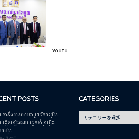
YOUTU…
ភ្នំ
CENT POSTS
CATEGORIES
ឹមថានឹងមានចលនាមួយរីកចម្រើន
ង្កើតឡើងដោយអ្នកគាំទ្ររឿង
មេជប៉ុន
5年7月28日