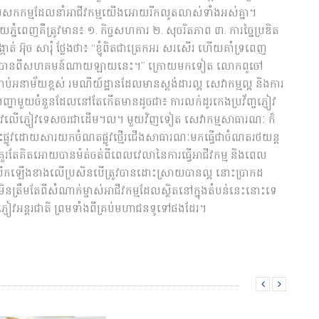
កកម្មដែលនាំអាជីវកម្មយើងអោយរីកលូតលាស់ទាំងអស់គ្នា។
គឺត្រូវមាន៖ ១. កិច្ចសហការ ២. សុចរិតភាព ៣. ការច្នៃប្រឌិត
កាត់ អ៊ុច សារុំ ថ្លែងថា៖ “ខ្ញុំពិតជាត្រេកអរ សរសើរ ហើយគាំទ្រពេញ
ញយកបានពីសហគមន៍ណាយឡាយនេះ។” ក្រោយមកទៀត លោកពូចៅ
្ជាប់អនាម័យខ្ពស់ រមណីយ៍ដ្ឋានដែលមានស្តង់ដារល្អ សេវាកម្មល្អ និងការ
ានបញ្ហាមួយចំនួនដែលនៅតែកើតមានដូចជា៖ ការលក់ដូរកេងប្រវ័ញ្ចភ្ញៀវ
រឹមត្រូវលើភ្ញៀវទេសចរជាដើម។ល។ មួយវិញទៀត សេវាកម្មសាធារណៈ ក៏
កស្ទះផ្លូវដោយសារយកចំណតផ្លូវថ្មើរជើងសាធារណៈមកធ្វើជាចំណតរថយន្ត
ដែលគួរតែគិតអោយបានម៉ត់ចត់ពីពេលវេលានៃការធ្វើអាជីវកម្ម និងពេល
ឡើងខាងលើប្រសិនបើត្រូវបានដោះស្រាយបានល្អ នោះប្រាកដ
ត្រឹមតែពីសំណាក់ម្ចាស់អាជីវកម្មដែលស្ថិតនៅក្នុងតំបន់នេះនោះទេ
ញៀវអន្តរជាតិ ព្រមទាំងពីគ្រប់មហាជនទូទៅផងដែរ។