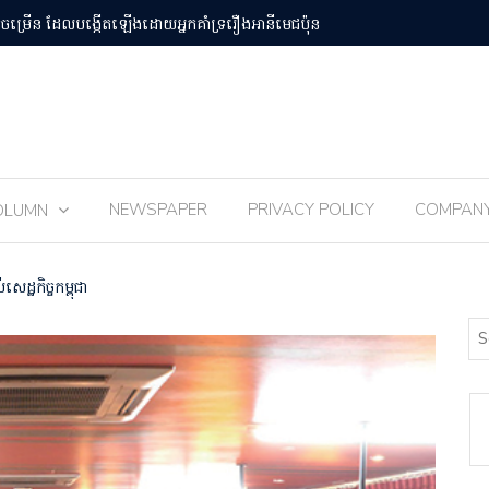
បន់Osaka Kansai
ពិធីបុណ្យ 
NEWSPAPER
PRIVACY POLICY
COMPAN
OLUMN
េដ្ឋកិច្ចកម្ពុជា