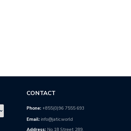
ពិពរ័…
ស…
CONTACT
Phone:
+855(0)96 7555 693
Email:
info@jatic.world
Address:
No,18 Street 289,