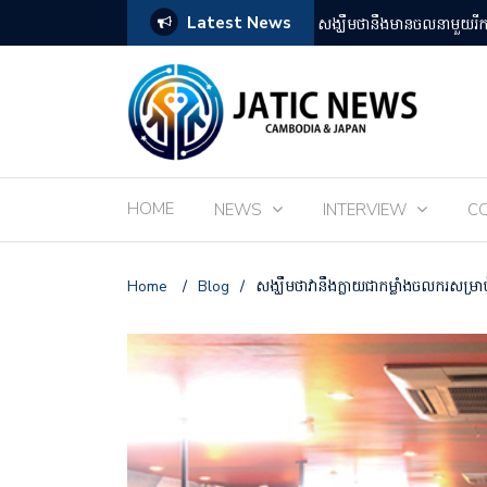
Latest News
តឡើងដោយអ្នកគាំទ្ររឿងអានីមេជប៉ុន
ពិព័រណ៌ EXPO 2025 នៅតំ
HOME
NEWS
INTERVIEW
C
Home
/
Blog
/
សង្ឃឹមថាវានឹងក្លាយជាកម្លាំងចលករសម្រាប់ស