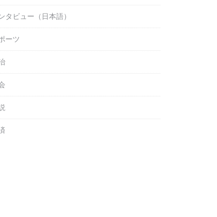
ンタビュー（日本語）
ポーツ
治
会
説
済