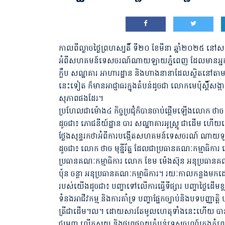
កាលពីល្ងាចថ្ងៃព្រហស្បតិ៍ ទី២០ ខែមីនា ឆ្នាំ២០២៥ នៅសណ្ឋា
អំពីសហគមន៍ទេសចរណ៍ណាយឡាយភ្នំពេញ ដែលមានអ្នកចូល
ក្លឹប សណ្ឋគារ អាហារដ្ឋាន និងហាងនានាដែលស្ថិតនៅតាមប
នេះទៀត ក៏មានអាជ្ញាធរក្នុងតំបន់ដូចជា លោកមេប៉ុស្តិ៍សង្ក
សុភាពផងដែរ។
ប្រហែលជាម៉ោង៤ កិច្ចប្រជុំក៏បានចាប់ផ្តើមឡើងលោក ថាច មុន
ដូចជា៖ ភោជនីយ៍ដ្ឋាន បារ សណ្ឋាគារអូស្រ្តូ ជាដើម ហើយល
ថ្លែងសុន្ទរកថាអំពីការបង្កើតសហគមន៍ទេសចរណ៍ ណាយឡ
ដូចជា៖ លោក ថាច មុន្នីរ័ត្ន ដែលជាប្រធានគណៈកម្មាធិកា
ប្រធានគណៈកម្មាធិការ លោក ខែម ម៉េងស៊ុន អនុប្រធានគណ
ប៉ុន ចន្ថា អនុប្រធានគណៈកម្មាធិការ។ រយៈកាលកន្ល
របស់យើងដូចជា៖ បញ្ហាទៅលើការធ្វើទីផ្សារ បញ្ហាថ្លៃដើមខ្ព
ទំនងអាជីវកម្ម និងការគាំទ្រ បញ្ហាផ្នែកច្បាប់និងបទបញ្ញាត្តិ
ត្រីជាដើម។ល។ ដោយសារតែមូលហេតុទាំងនេះហើយ បា
ជម្រុញ លើកស្ទួយ និងផ្សព្វផ្សាយតំបន់ទេសចរណ៍ក្រុងភ្