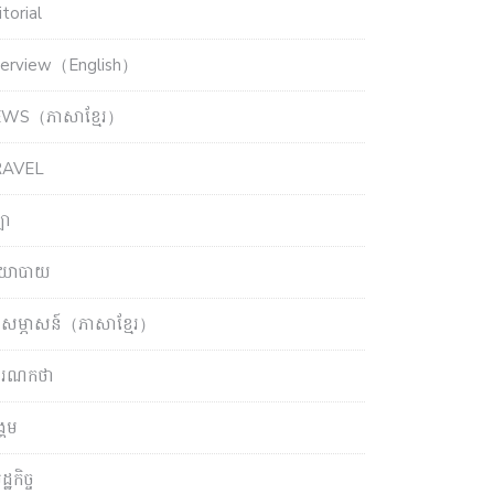
torial
terview（English）
WS（ភាសាខ្មែរ）
RAVEL
ឡា
យោបាយ
សម្ភាសន៍（ភាសាខ្មែរ）
ចារណកថា
្គម
្ឋកិច្ច