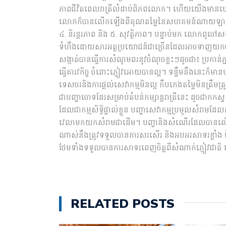
ភាពជីវិតពេលរាត្រីលំដាប់ពិភពលោក។ ហើយយើងមានបេស
លោកក៏បានលើកឡើងពីគុណតម្លៃនៃសហគមន៍ណាយឡាយភ្នំពេញ
៤.​ និរន្តរភាព និង ៥. សុវត្ថិភាព។ បន្ទាប់មក លោកពូចៅសង្
ទំហឹងដោយសារអត្ថប្រយោជន៍ជាច្រើនដែលអាចទា
សង្កាត់បានធ្វើការសំណូមពរនូវចំណុចខ្លះៗដូចជា៖ ប្រកាន់ភ
ធ្វើគារវកិច្ច ចំពោះភ្ញៀវអោយបានល្អ។ ទន្ទឹមនឹងនេះក៏ម
ទេសចរនិងការផ្តល់សេវាកម្មមិនល្អ កឹបកេងតម្លៃមិនត្
ជាបញ្ហាចោទដែរសម្រាប់តំបន់កម្សាន្តរាត្រីនេះ ដូចជាក
ដែលជាកម្មសិទ្ធិផ្ទាល់ខ្លួន បញ្ហាសេវាកម្មប្រមូលសំរាម
វេលាមកយកសំរាមជាដើម។ បញ្ហានិងសំណើរដែលបានលើក
ណាស់នឹងត្រូវទទួលបានការសរសើរ និងអបអរសាទរខ្លាំង មិន
ថែមទាំងទទួលបានការសាទរពេញចិត្តពីសំណាក់ភ្ញៀវជាតិ ភ្
RELATED POSTS