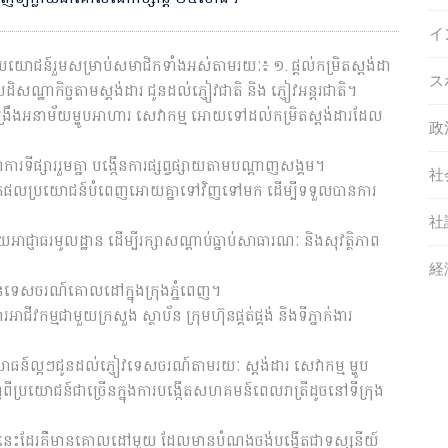
イ
យោជន៍រួមសម្រាប់សមាជិកទាំងអស់តាមរយៈ៖ ១. ផ្តល់កម្រិតស្តង់ដា
ス
ិសណ្ឋាកិច្ចតាមស្តង់ដារ ជូនដល់ភ្ញៀវជាតិ និង ភ្ញៀវអន្តរជាតិ។
ពង្រឹងអនាម័យម្ហូបអាហារ សេវាកម្ម អោយទៅដល់កម្រិតស្តង់ដារដែល
政
ារទីផ្សាររួមគ្នា បង្កើនការផ្សព្វផ្សាយតាមបណ្តាញសង្គម។
社
វែងរកផលប្រយោជន៍បំពេញអោយគ្នាទៅវិញទៅមក ដើម្បីទទួលបានការ
社
អាជ្ញាធរមូលដ្ឋាន ដើម្បីរក្សាសណ្តាប់ធ្នាប់សាធារណៈ និងសុវត្ថិភាព
経
បន់ទេសចរណ៍គោលដៅក្នុងក្រុងភ្នំពេញ។
ីវកម្មជាមួយក្រសួង ស្ថាប័ន ក្រុមហ៊ុនផ្គត់ផ្គង់ និងទីភ្នាក់ងារ
ិសោធន៍ល្អៗជូនដល់ភ្ញៀវទេសចរណ៍តាមរយៈ ស្តង់ដារ សេវាកម្ម ម្ហូប
្រយោជន៍ជាច្រើនក្នុងការបង្កើតសហគមន៍ពេលរាត្រីដូចនៅទីក្រុង
ះដែរគឺមានគោលដៅមួយ ដែលមានបំណងចង់បង្កើតជាទស្សនីយ៍