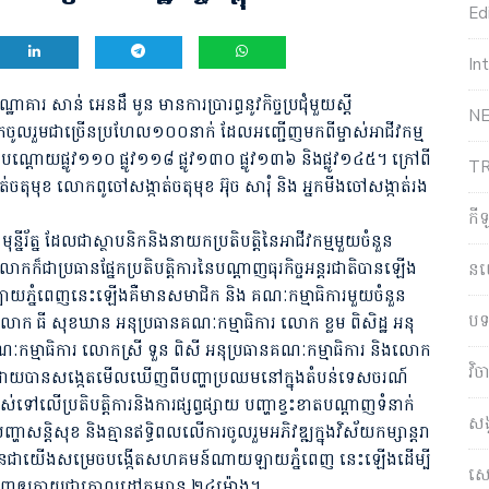
Edi
In
គារ សាន់ អេនដឹ មូន មានការប្រារព្ធនូវកិច្ចប្រជុំមួយស្តី
NE
រួមជាច្រើនប្រហែល១០០នាក់ ដែលអញ្ជើញមកពីម្ចាស់អាជីវកម្ម
ណ្តោយផ្លូវ១១០ ផ្លូវ១១៨ ផ្លូវ១៣០ ផ្លូវ១៣៦ និងផ្លូវ១៤៥។ ក្រៅពី
T
ាត់ចតុមុខ លោកពូចៅសង្កាត់ចតុមុខ អ៊ុច សារុំ និង អ្នកមីងចៅសង្កាត់រង
កី
្នីរ័ត្ន ដែលជាស្ថាបនិកនិងនាយកប្រតិបត្តិនៃអាជីវកម្មមួយចំនួន
ោកក៏ជាប្រធានផ្នែកប្រតិបត្តិការនៃបណ្តាញធុរកិច្ចអន្តរជាតិបានឡើង
ន
ាយភ្នំពេញនេះឡើងគឺមានសមាជិក និង គណៈកម្មាធិការមួយចំនួន
បទ
រ លោក ធី សុខឃាន អនុប្រធានគណៈកម្មាធិការ លោក ខ្លម ពិសិដ្ឋ អនុ
ៈកម្មាធិការ លោកស្រី ទួន ពិសី អនុប្រធានគណៈកម្មាធិការ និង​លោក
វិ
ងមកដោយបានសង្កេតមើលឃើញពីបញ្ហាប្រឈមនៅក្នុងតំបន់ទេសចរណ៍
ស់ទៅលើប្រតិបត្តិការនិងការផ្សព្វផ្សាយ បញ្ហាខ្វះខាតបណ្តាញទំនាក់
សង
 បញ្ហាសន្តិសុខ និងគ្មានឥទ្ធិពលលើការចូលរួមអភិវឌ្ឍក្នុងវិស័យកម្សាន្តរា
នជាយើងសម្រេចបង្កើតសហគមន៍ណាយឡាយភ្នំពេញ នេះឡើងដើម្បី
សេដ
នំពេញឲ្យក្លាយជាគោលដៅកម្សាន្ត ២៤ម៉ោង។