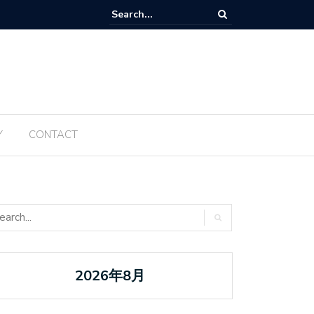
Tanabata ប្រចាំឆ្នាំ ២០២៥ ត្រូវបានធ្វើឡើងម្តងទៀតនៅឆ្នាំនេះ
Y
CONTACT
2026年8月