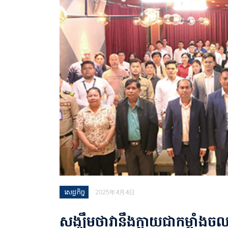
សេដ្ឋកិច្ច
2025年4月4日
សង្ឃឹមថាវានឹងក្លាយជាកម្លាំងចលករ