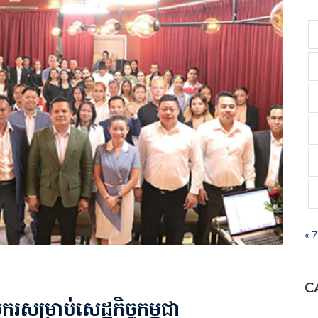
« 
C
សម្រាប់សេដ្ឋកិច្ចកម្ពុជា