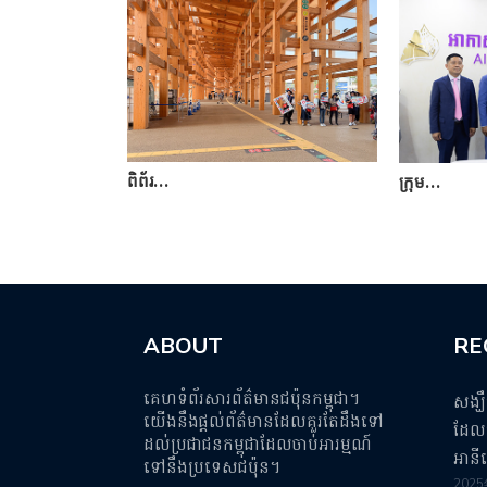
ពិព័រ…
ក្រុម…
ABOUT
RE
គេហទំព័រសារព័ត៌មានជប៉ុនកម្ពុជា។
សង្ឃ
យើងនឹងផ្តល់ព័ត៌មានដែលគួរតែដឹងទៅ
ដែលប
ដល់ប្រជាជនកម្ពុជាដែលចាប់អារម្មណ៍
អានី
ទៅនឹងប្រទេសជប៉ុន។
202