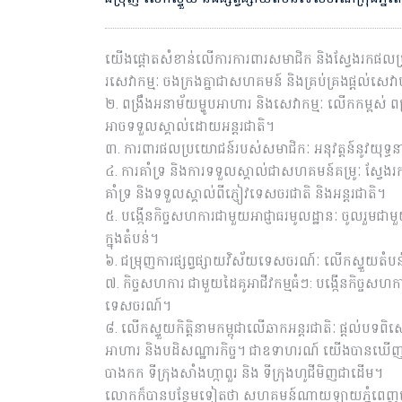
យើងផ្តោតសំខាន់លើការការពារសមាជិក និងស្វែងរកផលប្រ
រសេវាកម្មៈ ចងក្រងគ្នាជាសហគមន៍ និងគ្រប់គ្រងផ្តល់សេវាបដ
២. ពង្រឹងអនាម័យម្ហូបអាហារ និងសេវាកម្មៈ លើកកម្ពស់ 
អាចទទួលស្គាល់ដោយអន្តរជាតិ។
៣. ការពារផលប្រយោជន៍របស់សមាជិកៈ អនុវត្តន៍នូវយុទ្ធនាក
៤. ការគាំទ្រ និងការទទួលស្គាល់ជាសហគមន៍គម្រូៈ ស្
គាំទ្រ និងទទួលស្គាល់ពីភ្ញៀវទេសចរជាតិ និងអន្តរជាតិ។
៥. បង្កើនកិច្ចសហការជាមួយអាជ្ញាធរមូលដ្ឋានៈ ចូលរួមជាមួយ
ក្នុងតំបន់។
៦. ជម្រុញការផ្សព្វផ្សាយវិស័យទេសចរណ៍ៈ លើកស្ទួយតំ
៧. កិច្ចសហការ ជាមួយដៃគូអាជីវកម្មធំៗ: បង្កើនកិច្ចសហការអាជ
ទេសចរណ៍។
៨. លើកស្ទួយកិត្តិនាមកម្ពុជាលើឆាកអន្តរជាតិៈ ផ្តល់បទព
អាហារ និងបដិសណ្ឋារកិច្ច។ ជាឧទាហរណ៍ យើងបានឃើញពីប
បាងកក ទីក្រុងសាំងហ្កាពួរ និង ទីក្រុងហូជីមិញជាដើម។
លោកក៏បានបន្ថែមទៀតថា សហគមន៍ណាយឡាយភ្នំពេញនេ