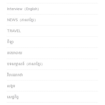
Interview（English）
NEWS（ភាសាខ្មែរ）
TRAVEL
កីឡា
នយោបាយ
បទសម្ភាសន៍（ភាសាខ្មែរ）
វិចារណកថា
សង្គម
សេដ្ឋកិច្ច