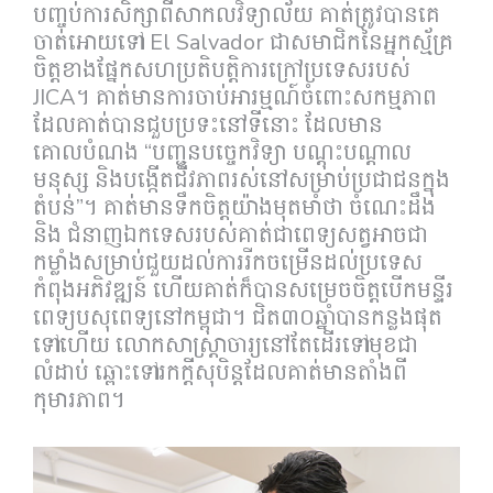
បញ្ចប់ការសិក្សាពីសាកលវិទ្យាល័យ គាត់ត្រូវបានគេ
ចាត់អោយទៅ El Salvador ជាសមាជិកនៃអ្នកស្ម័គ្រ
ចិត្តខាងផ្នែកសហប្រតិបត្តិការក្រៅប្រទេសរបស់
JICA។ គាត់មានការចាប់អារម្មណ៍ចំពោះសកម្មភាព
ដែលគាត់បានជួបប្រទះនៅទីនោះ ដែលមាន
គោលបំណង “បញ្ជូនបច្ចេកវិទ្យា បណ្តុះបណ្តាល
មនុស្ស និងបង្កើតជីវភាពរស់នៅសម្រាប់ប្រជាជនក្នុង
តំបន់”។ គាត់មានទឹកចិត្តយ៉ាងមុតមាំថា ចំណេះដឹង
និង ជំនាញឯកទេសរបស់គាត់ជាពេទ្យសត្វអាចជា
កម្លាំងសម្រាប់ជួយដល់ការរីកចម្រើនដល់ប្រទេស
កំពុងអភិវឌ្ឍន៍ ហើយគាត់ក៏បានសម្រេចចិត្តបើកមន្ទីរ
ពេទ្យបសុពេទ្យនៅកម្ពុជា។ ជិត៣០ឆ្នាំបានកន្លងផុត
ទៅហើយ លោកសាស្រ្តាចារ្យនៅតែដើរទៅមុខជា
លំដាប់ ឆ្ពោះទៅរកក្តីសុបិន្តដែលគាត់មានតាំងពី
កុមារភាព។