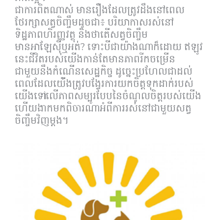
ជាការពិតណាស់ មានរឿងដែលត្រូវដឹងនៅពេល
ថែរក្សាសត្វចិញ្ចឹមដូចជា៖ បរិយាកាសរស់នៅ
ទិដ្ឋភាពហិរញ្ញវត្ថុ និងថាតើសត្វចិញ្ចឹម
មានអាឡែសុីឬអត់? ទោះបីជាយ៉ាងណាក៏ដោយ ឥឡូវ
នេះជីវិតរបស់យើងកាន់តែមានភាពរីកចម្រើន
ជាមួយនឹងកំណើនសេដ្ឋកិច្ច ដូច្នេះប្រហែលជាដល់
ពេលដែលយើ់ងត្រូវបង្វែរការយកចិត្តទុកដាក់របស់
យើងទៅលើភាពសម្បូរបែបនៃចំណូលចិត្តរបស់យើង
ហើយងាកមកពិចារណាអំពីការរស់នៅជាមួយសត្វ
ចិញ្ចឹមវិញម្តង។