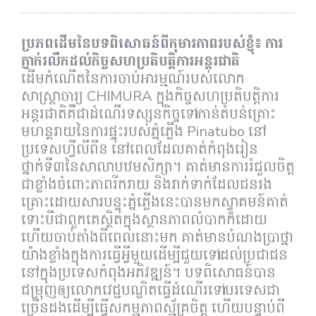
ប្រភពដើមនៃបទពិសោធន៍ពីកុមារភាពរបស់ខ្ញុំ៖ ការ
ភ្ញាក់រលឹកដល់កិច្ចសហប្រតិបត្តិការអន្តរជាតិ
ដើមកំណើតនៃការចាប់អារម្មណ៍របស់លោក
សាស្រ្តាចារ្យ CHIMURA ក្នុងកិច្ចសហប្រតិបត្តិការ
អន្តរជាតិគឺជាដំណើរទស្សនកិច្ចទៅកាន់តំបន់គ្រោះ
មហន្តរាយនៃការផ្ទុះរបស់ភ្នំភ្លើង Pinatubo នៅ
ប្រទេសហ្វីលីពីន នៅពេលដែលគាត់កំពុងរៀន
ថ្នាក់ទី៣នៃសាលាបឋមសិក្សា។ គាត់មានការរំជួលចិត្ត
ជាខ្លាំងចំពោះភាពរីករាយ និងរាក់ទាក់ដែលជនរង
គ្រោះដោយសារបន្ទុះភ្នំភ្លើងនេះបានមកស្វាគមន៍គាត់
ទោះបីជាពួកគេស្ថិតក្នុងស្ថានភាពលំបាកក៏ដោយ
ហើយចាប់តាំងពីពេលនោះមក គាត់មានបំណងប្រាថ្នា
យ៉ាងខ្លាំងក្នុងការធ្វើអ្វីមួយដើម្បីជួយទៅដល់ប្រជាជន
នៅក្នុងប្រទេសកំពុងអភិវឌ្ឍន៍។ បទពិសោធន៍បាន
ជម្រុញឲ្យលោកវេជ្ជបណ្ឌិតធ្វើដំណើរទៅបរទេសជា
ច្រើនដងដើម្បីធ្វើសកម្មភាពស្ម័គ្រចិត្ត ហើយបន្ទាប់ពី