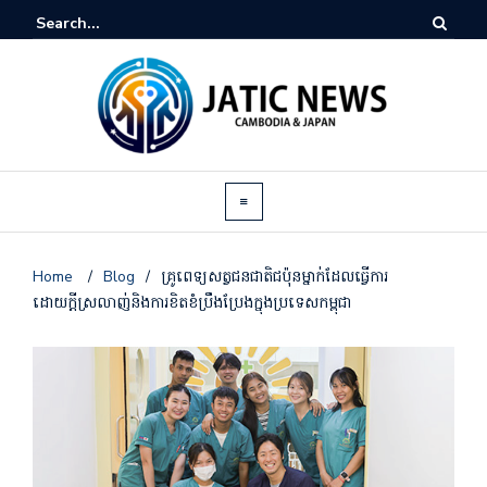
Home
/
Blog
/
គ្រូពេទ្យសត្វជនជាតិជប៉ុនម្នាក់ដែលធ្វើការ
ដោយក្តីស្រលាញ់និងការខិតខំប្រឹងប្រែងក្នុងប្រទេសកម្ពុជា