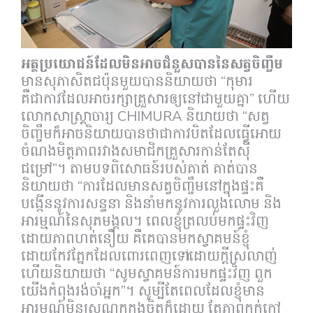
អត្ថប្រយោជន៍ដែលមិនអាចជំនួសបាននៃសត្វចិញ្ចឹម
មានសុភាសិតជប៉ុនមួយបាននិយាយថា “កុមារ
គឺជាកាវដែលអាចរក្សាគ្រួសារឲ្យនៅជាមួយគ្នា” ហើយ
លោកសាស្រ្តាចារ្យ CHIMURA និយាយថា “សត្វ
ចិញ្ចឹមក៏អាចនិយាយបានថាជាកាវបិតដែលធ្វើអោយ
ចំណងមិត្តភាពរវាងសមាជិកគ្រួសារកាន់តែសុី
ជម្រៅ”។ តាមបទពិសោធន៍របស់គាត់ គាត់បាន
និយាយថា​ “ការដែលមានសត្វចិញ្ចឹមនៅក្នុងផ្ទះគឺ
បង្កើននូវការសន្ទនា និងនាំមកនូវការលួងលោម និង
អារម្មណ៍នៃសុភមង្គល។ ពេលខ្ញុំត្រលប់មកផ្ទះវិញ
ដោយភាពហត់នឿយ គឺគេបានមកស្វាគមន៍ខ្ញុំ
ដោយកែវភ្នែកដែលពោរពេញទៅដោយក្តីស្រលាញ់
ហើយនិយាយថា “សូមស្វាគមន៍ការមកផ្ទះវិញ ពួក
យើងកំពុងរង់ចាំអ្នក”។ សូម្បីតែពេលដែលខ្ញុំមាន
អារម្មណ៍មិនស្រណុកក្នុងចិត្តក៏ដោយ តែភាពកក់ក្តៅ