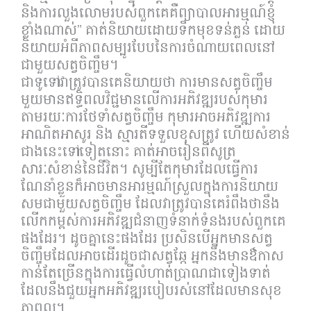
និងការលួងលោមរបស់ពួកគេគឺព្យាបាលអារម្មណ៍ខ្ញុំ
ខ្លាំងណាស់” គាត់និយាយដោយទឹកមុខទន់ភ្លន់ ដោយ
និយាយអំពីភាពសម្បូរបែបនៃការចំណាយពេលនៅ
ជាមួយសត្វចិញ្ចឹម។
ជាទូទៅវាត្រូវបានគេនិយាយថា ការមានសត្វចិញ្ចឹម
មួយមានឥទ្ធិពលវិជ្ជមានលើការអភិវឌ្ឍរបស់កុមារ
តាមរយៈការថែទាំសត្វចិញ្ចឹម កុមារអាចអភិវឌ្ឍការ
អាណិតអាសូរ និង ស្មារតីទទួលខុសត្រូវ ហើយសំខាន់
ជាងនេះទៅទៀតនោះ គាត់អាចរៀនពីសូត្រ
សារៈសំខាន់នៃជីវិត។ សូម្បីតែកុមារដែលធ្វើការ
ណែនាំខ្លួនក៏អាចមានអារម្មណ៍ស្រួលក្នុងការនិយាយ
សមជាមួយសត្វចិញ្ចឹម ដែលវាត្រូវបានគេរំពឹងថានឹង
លើកកម្ពស់ការអភិវឌ្ឍជំនាញទំនាក់ទំនងរបស់ពួកគេ
ផងដែរ។ ដូចគ្នានេះផងដែរ ប្រសិនបើអ្នកមានសត្វ
ចិញ្ចឹមដែលអាចដើរដូចជាសត្វឆ្កែ អ្នកនឹងមានឳកាស
កាន់តែច្រើនក្នុងការធ្វើលំហាត់ប្រាណជាទៀងទាត់
ដែលនឹងជួយអ្នកអភិវឌ្ឍរបៀបរស់នៅដែលមានសុខ
ភាពល្អ។