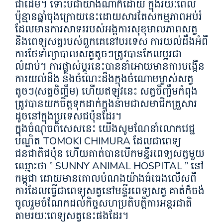
ជាដើម។ ទោះបីជាយ៉ាងណាក៏ដោយ ក្នុងរយៈពេល
ប៉ុន្មានឆ្នាំចុងក្រោយនេះដោយសារតែសកម្មភាពអប់រំ
ដែលមានការសាទររបស់អង្គការសុខុមាលភាពសត្វ
និងពេទ្យសត្វរបស់ពួកគេនៅបរទេស ការយល់ដឹងអំពី
ការថែទាំព្យាបាលសត្វតូចៗត្រូវបានកែលម្អរជា
លំដាប់។ ការផ្លាស់ប្តូរនេះបាននាំអោយមានការបង្កើន
ការយល់ដឹង និងចំណេះដឹងក្នុងចំណោមម្ចាស់សត្វ
តូចៗ(សត្វចិញ្ចឹម) ហើយឥឡូវនេះ សត្វចិញ្ចឹមកំពុង
ត្រូវបានយកចិត្តទុកដាក់ក្នុងនាមជាសមាជិកគ្រួសារ
ដូចនៅក្នុងប្រទេសជប៉ុនដែរ។
ក្នុងចំណុចពិសេសនេះ យើងសូមណែនាំលោកវេជ្ជ
បណ្ឌិត TOMOKI CHIMURA ដែលជាពេទ្យ
ជនជាតិជប៉ុន ហើយគាត់បានបើកមន្ទីរពេទ្យសត្វមួយ
ឈ្មោះថា ” SUNNY ANIMAL HOSPITAL ” នៅ
កម្ពុជា ដោយមានគោលបំណងយ៉ាងធំធេងលើសពី
ការដែលធ្វើជាពេទ្យសត្វនៅមន្ទីរពេទ្យសត្វ គាត់ក៏ចង់
ចូលរួមចំណែកដល់កិច្ចសហប្រតិបត្តិការអន្តរជាតិ
តាមរយៈពេទ្យសត្វនេះផងដែរ។