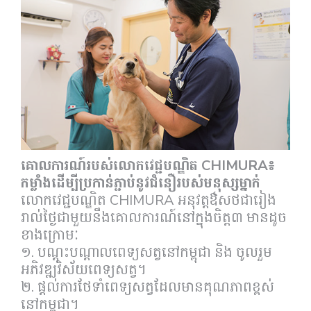
គោលការណ៍របស់លោកវេជ្ជបណ្ឌិត CHIMURA៖
កម្លាំងដើម្បីប្រកាន់ភ្ជាប់នូវជំនឿរបស់មនុស្សម្នាក់
លោកវេជ្ជបណ្ឌិត CHIMURA អនុវត្តឳសថជារៀង
រាល់ថ្ងៃជាមួយនឹងគោលការណ៍នៅក្នុងចិត្ត៣ មានដូច
ខាងក្រោមៈ
១. បណ្តុះបណ្តាលពេទ្យសត្វនៅកម្ពុជា និង ចូលរួម
អភិវឌ្ឍវិស័យពេទ្យសត្វ។
២. ផ្តល់ការថែទាំពេទ្យសត្វដែលមានគុណភាពខ្ពស់
នៅកម្ពុជា។​