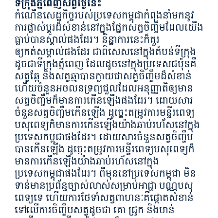
ទីក្រុងភ្នំពេញសព្វថ្ងៃនេះ
កំណើនសេដ្ឋកិច្ចរបស់ប្រទេសកម្ពុជាកំពុងនាំមកនូវ
ការផ្លាស់ប្តូរដ៏សំខាន់នៅក្នុងផ្នែកសត្វចិញ្ចឹមដែលយើង
ធ្លាប់បានស្គាល់ផងដែរ។ និន្នាការនេះក៏គួរ
ឲ្យកត់សម្គាល់ផងដែរ ជាពិសេសនៅក្នុងតំបន់ទីក្រុង
ដូចជាទីក្រុងភ្នំពេញ ដែលដូចនៅក្នុងប្រទេសជប៉ុនគឺ
សត្វឆ្កែ និងសត្វឆ្មាបានក្លាយជាសត្វចិញ្ចឹមដ៏សំខាន់
ហើយចំនួនអចលនទ្រព្យជួលដែលអនុញ្ញាតិឲ្យមាន
សត្វចិញ្ចឹមក៏មានការកើនឡើងផងដែរ។ ដោយសារ
ចំនួនសត្វចិញ្ចឹមកើនឡើង ដូច្នេះតម្រូវការមន្ទីរពេទ្យ
បសុពេទ្យក៏មានការកើនឡើងយ៉ាងឆាប់រហ័សនៅក្នុង
ប្រទេសកម្ពុជាផងដែរ។ ដោយសារចំនួនសត្វចិញ្ចឹម
បានកើនឡើង ដូច្នេះតម្រូវការមន្ទីរពេទ្យបសុពេទ្យក៏
មានការកើនឡើងយ៉ាងឆាប់រហ័សនៅក្នុង
ប្រទេសកម្ពុជាផងដែរ។ ពីមុននៅប្រទេសកម្ពុជា មិន
ទាន់មានប្រព័ន្ធច្បាស់លាស់សម្រាប់អាជ្ញា បណ្ណបសុ
ពេទ្យទេ ហើយការថែទាំសត្វពាហនៈគឺផ្តោតសំខាន់
ទៅលើការចិញ្ចឹមសត្វដូចជា គោ ជ្រូក និងមាន់