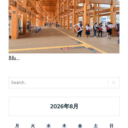
ពិព័រ…
ក
2026年8月
月
火
水
木
金
土
日