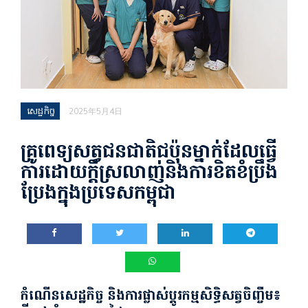
សេដ្ឋកិច្ច
2025年5月4日
គ្រូពេទ្យសត្វជនជាតិជប៉ុនម្នាក់ដែលធ្វើ
ការដោយក្តីស្រលាញ់និងការខិតខំប្រឹង
ប្រែងក្នុងប្រទេសកម្ពុជា
កំណើនសេដ្ឋកិច្ច និងការផ្លាស់ប្តូរកម្មសិទ្ធិសត្វចិញ្ចឹម៖