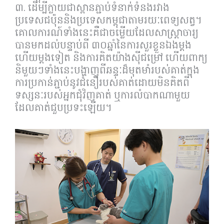
៣. ដើម្បីក្លាយជាស្ពានភ្ជាប់ទំនាក់ទំនងរវាង
ប្រទេសជប៉ុននិងប្រទេសកម្ពុជាតាមរយៈពេទ្យសត្វ។
គោលការណ៍ទាំងនេះគឺជាចម្លើយដែលសាស្រ្តាចារ្យ
បានមកដល់បន្ទាប់ពី ៣០ឆ្នាំនៃការសួរខ្លួនឯងម្តង
ហើយម្តងទៀត និងការគិតយ៉ាងសុីជម្រៅ ហើយពាក្យ
និមួយៗទាំងនេះបង្ហាញពីឆន្ទៈដ៏មុតមាំរបស់គាត់ក្នុង
ការប្រកាន់ភ្ជាប់នូវជំនឿរបស់គាត់ដោយមិនគិតពី
ទស្សនៈរបស់អ្នកជុំវិញគាត់ ឬការលំបាកណាមួយ
ដែលគាត់ជួបប្រទះឡើយ។