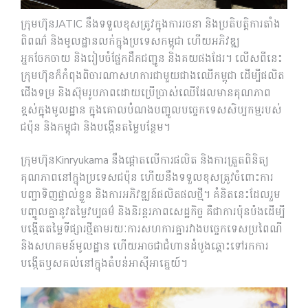
ក្រុមហ៊ុនJATIC នឹងទទួលខុសត្រូវក្នុងការរចនា និងប្រតិបត្តិការតាំង
ពិពណ៌ និងមូលដ្ឋានលក់ក្នុងប្រទេសកម្ពុជា ហើយអភិវឌ្ឍ
អ្នកចែកចាយ និងរៀបចំផ្នែកដឹកជញ្ជូន និងគយផងដែរ។ លើសពីនេះ
ក្រុមហ៊ុនក៏កំពុងពិចារណាសហការជាមួយជាងឈើកម្ពុជា ដើម្បីផលិត
ជើងទម្រ និងស៊ុមរូបភាពដោយប្រើប្រាស់ឈើដែលមានគុណភាព
ខ្ពស់ក្នុងមូលដ្ឋាន ក្នុងគោលបំណងបញ្ចូលបច្ចេកទេសសិប្បកម្មរបស់
ជប៉ុន និងកម្ពុជា និងបង្កើនតម្លៃបន្ថែម។
ក្រុមហ៊ុនKinryukama នឹងផ្តោតលើការផលិត និងការត្រួតពិនិត្យ
គុណភាពនៅក្នុងប្រទេសជប៉ុន ហើយនឹងទទួលខុសត្រូវចំពោះការ
បញ្ជាទិញផ្ទាល់ខ្លួន និងការអភិវឌ្ឍន៍ផលិតផលថ្មី។ គំនិតនេះដែលរួម
បញ្ចូលគ្នានូវតម្លៃវប្បធម៌ និងនិរន្តរភាពសេដ្ឋកិច្ច គឺជាការប៉ុនប៉ងដើម្បី
បង្កើតតម្លៃទីផ្សារថ្មីតាមរយៈការសហការគ្នារវាងបច្ចេកទេសប្រពៃណី
និងសហគមន៍មូលដ្ឋាន ហើយអាចជាជំហានដំបូងឆ្ពោះទៅរកការ
បង្កើតឫសគល់នៅក្នុងតំបន់អាស៊ីអាគ្នេយ៍។