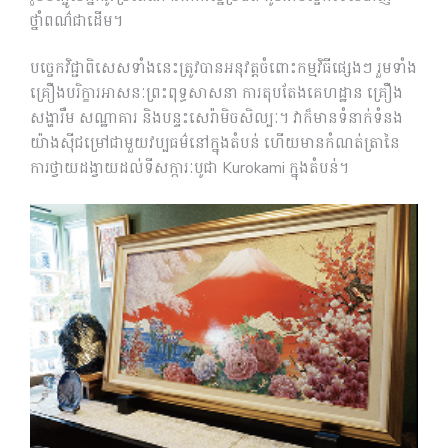
ថ្នាំពណ៌ជាដើម។
បច្ចេកវិជ្ជាពិសេសទាំងនេះត្រូវបានអនុវត្តចំពោះកម្មវិធីផ្សេងៗ រួមទាំង
គ្រឿងបរិក្ខារអាសនៈព្រះពុទ្ធសាសនា ការតុបតែងគេហដ្ឋាន គ្រឿង
សង្ហារឹម សណ្ឋាគារ និងបន្ទះសេរ៉ាមិចសិល្បៈ។ វាក៏មានទំនាក់ទំនង
យ៉ាងស៊ីជម្រៅជាមួយវប្បធម៌នៅក្នុងតំបន់ ហើយមានកំណត់ត្រានៃ
ការថ្វាយដង្វាយដល់ទីសក្ការៈបូជា Kurokami ក្នុងតំបន់។