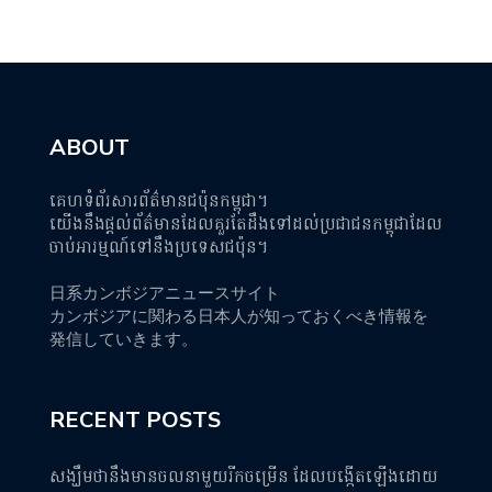
ABOUT
គេហទំព័រសារព័ត៌មានជប៉ុនកម្ពុជា។
យើងនឹងផ្តល់ព័ត៌មានដែលគួរតែដឹងទៅដល់ប្រជាជនកម្ពុជាដែល
ចាប់អារម្មណ៍ទៅនឹងប្រទេសជប៉ុន។
日系カンボジアニュースサイト
カンボジアに関わる日本人が知っておくべき情報を
発信していきます。
RECENT POSTS
សង្ឃឹមថានឹងមានចលនាមួយរីកចម្រើន ដែលបង្កើតឡើងដោយ