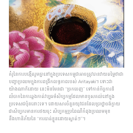
គំរូនៃការបង្កើតរួមគ្នានៅក្នុងប្រទេសកម្ពុជាអាចត្រូវបានវាយតម្លៃថាជា
បញ្ហាប្រឈមក្នុងការពង្រីកលទ្ធភាពរបស់ Arita​yaki។ ទោះជា
យ៉ាងណាក៏ដោយ នេះមិនមែនជា “ច្រកចេញ” ទៅកាន់កិច្ចការដ៏
លំបាកនៃការឆ្លងកាត់វប្បធម៌សិប្បកម្មដែលមានឫសគល់នៅក្នុង
ប្រទេសជប៉ុននោះទេ។ ដោយសារចំនួនយុវជនដែលប្រាថ្នាចង់ក្លាយ
ជាសិប្បករមានការថយចុះ សិប្បកម្មប្រពៃណីកំពុងប្រឈមមុខ
នឹងហានិភ័យនៃ “ការបាត់ខ្លួនដោយស្ងាត់ៗ”។