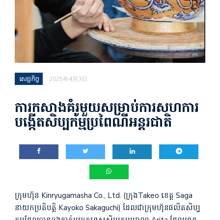
សេដ្ឋកិច្ច
2025年4月3日
ការកសាងគំរូមួយសម្រាប់ការសហការ
បង្កើតសិប្បកម្មប្រពៃណីអន្តរជាតិ
ក្រុមហ៊ុន Kinryugamasha Co., Ltd. (ក្រុងTake​o​ ខេត្ត Saga
នាយកប្រតិបត្តិ Kayoko Sakaguchi) ដែលជាក្រុមហ៊ុនផលិតសិប្ប