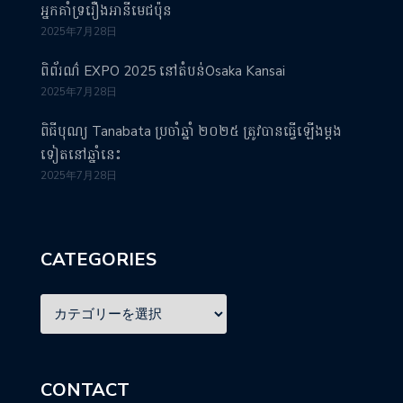
អ្នកគាំទ្ររឿងអានីមេជប៉ុន
2025年7月28日
ពិព័រណ៌ EXPO 2025 នៅតំបន់Osaka Kansai
2025年7月28日
ពិធីបុណ្យ Tanabata ប្រចាំឆ្នាំ ២០២៥ ត្រូវបានធ្វើឡើងម្តង
ទៀតនៅឆ្នាំនេះ
2025年7月28日
CATEGORIES
CONTACT