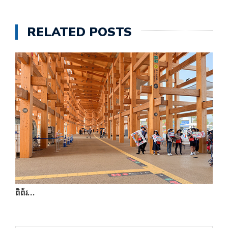
RELATED POSTS
ពិព័រ…
ក