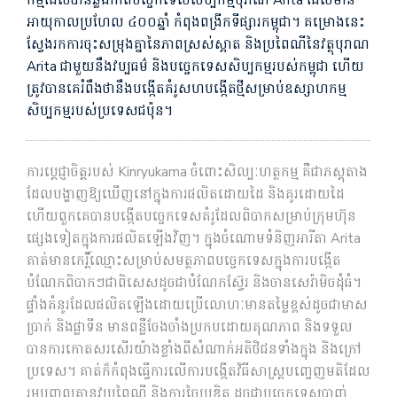
កម្មដែលបានឆ្លងកាត់បច្ចេកទេសសិប្បកម្មបុរាណ Arita ដែលមាន
អាយុកាលប្រហែល ៤០០ឆ្នាំ កំពុងពង្រីកទីផ្សារកម្ពុជា។ គម្រោងនេះ
ស្វែងរកការចុះសម្រុងគ្នានៃភាពស្រស់ស្អាត និងប្រពៃណីនៃវត្ថុបុរាណ
Arita ជាមួយនឹងវប្បធម៌ និងបច្ចេកទេសសិប្បកម្មរបស់កម្ពុជា ហើយ
ត្រូវបានគេរំពឹងថានឹងបង្កើតគំរូសហបង្កើតថ្មីសម្រាប់ឧស្សាហកម្ម
សិប្បកម្មរបស់ប្រទេសជប៉ុន។
ការប្ដេជ្ញាចិត្តរបស់ Kinryukama ចំពោះសិល្បៈហត្ថកម្ម គឺជាភស្តុតាង
ដែលបង្ហាញឱ្យឃើញនៅក្នុងការផលិតដោយដៃ និងគូរដោយដៃ
ហើយពួកគេបានបង្កើតបច្ចេកទេសគំរូដែលពិបាកសម្រាប់ក្រុមហ៊ុន
ផ្សេងទៀតក្នុងការផលិតឡើងវិញ។ ក្នុង​ចំណោម​ទំនិញ​អារីតា Arita
គាត់​មាន​កេរ្តិ៍ឈ្មោះ​សម្រាប់​សមត្ថភាព​បច្ចេកទេស​ក្នុង​ការ​បង្កើត​
បំណែក​ពិបាក​ៗ​ជា​ពិសេស​ដូច​ជា​បំណែក​ស្វ៊ែរ និង​ចាន​សេរ៉ាមិច​ដុំ​ធំ។
ផ្ទាំងគំនូរដែលផលិតឡើងដោយប្រើលោហៈមានតម្លៃខ្ពស់ដូចជាមាស
ប្រាក់ និងផ្លាទីន មានពន្លឺចែងចាំងប្រកបដោយគុណភាព និងទទួល
បានការកោតសរសើរយ៉ាងខ្លាំងពីសំណាក់អតិថិជនទាំងក្នុង និងក្រៅ
ប្រទេស។ គាត់ក៏កំពុងធ្វើការលើការបង្កើតវិធីសាស្រ្តបញ្ចេញមតិដែល
រួមបញ្ចូលគ្នានូវប្រពៃណី និងការច្នៃប្រឌិត ដូចជាបច្ចេកទេសបាញ់