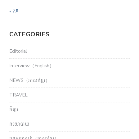
« 7月
CATEGORIES
Editorial
Interview（English）
NEWS（ភាសាខ្មែរ）
TRAVEL
កីឡា
នយោបាយ
បទសម្ភាសន៍（ភាសាខ្មែរ）