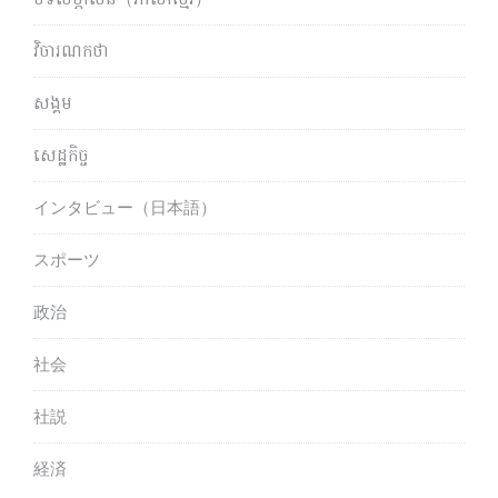
វិចារណកថា
សង្គម
សេដ្ឋកិច្ច
インタビュー（日本語）
スポーツ
政治
社会
社説
経済