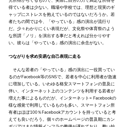
労所得からくるもので、実際に自分の力で満足な所得を
得ている者は少ない。職場や学校では、理想と現実のギ
ャップにストレスを抱えているのではないだろうか。若
者たちの間では今、「やっている」感の演出が流行り
だ。少々わかりにくい表現だが、文化祭や体育祭のよう
な所謂「ノリ」を演出する事だと考えれば分かりやす
い。彼らは「やっている」感の演出に余念がない。
つながりを求め安易な自己表現に走る
そんな若者の「やっている」感の演出に一役買ってい
るのがFacebook等のSNSで、若者を中心に利用者が急速
に増加している。いわゆる格安スマートフォンの普及に
伴い、インターネット上のコンテンツを利用する若者が
増えた事によるものだが、インターネット= Facebookの
様な感覚で利用しているものも多い。スマートフォン所
有者はほぼ100％Facebookアカウントを持っていると考
えても良いだろう。個々のホームページの普及期にカン
ボジアはまだ情報インフラの整備が遅れており、整い始