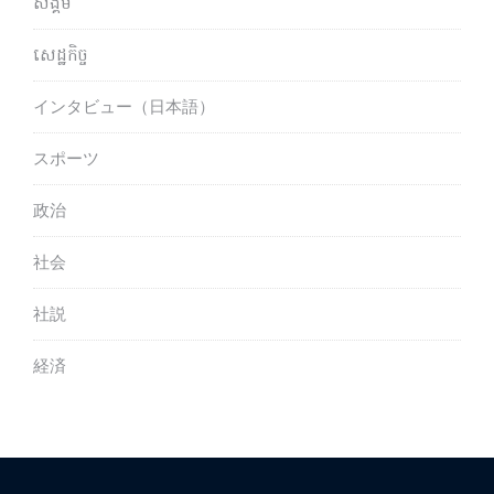
សង្គម
សេដ្ឋកិច្ច
インタビュー（日本語）
スポーツ
政治
社会
社説
経済