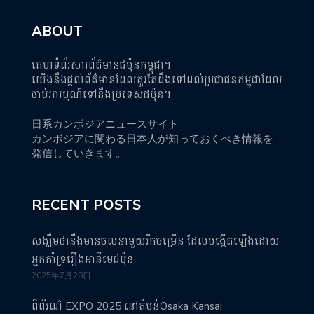
ABOUT
គេហទំព័រសារព័ត៌មានជប៉ុនកម្ពុជា។
យើងនឹងផ្តល់ព័ត៌មានដែលគួរតែដឹងទៅដល់ប្រជាជនកម្ពុជាដែល
ចាប់អារម្មណ៍ទៅនឹងប្រទេសជប៉ុន។
日系カンボジアニュースサイト
カンボジアに関わる日本人が知っておくべき情報を
発信していきます。
RECENT POSTS
សង្ឃឹមថានឹងមានចលនាមួយរីកចម្រើន ដែលបង្កើតឡើងដោយ
អ្នកគាំទ្ររឿងអានីមេជប៉ុន
2025年7月28日
ពិព័រណ៌ EXPO 2025 នៅតំបន់Osaka Kansai