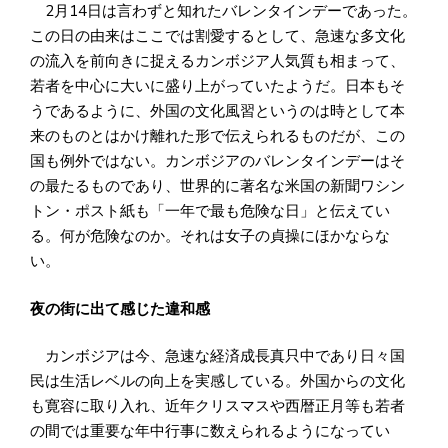
2月14日は言わずと知れたバレンタインデーであった。
この日の由来はここでは割愛するとして、急速な多文化
の流入を前向きに捉えるカンボジア人気質も相まって、
若者を中心に大いに盛り上がっていたようだ。日本もそ
うであるように、外国の文化風習というのは時として本
来のものとはかけ離れた形で伝えられるものだが、この
国も例外ではない。カンボジアのバレンタインデーはそ
の最たるものであり、世界的に著名な米国の新聞ワシン
トン・ポスト紙も「一年で最も危険な日」と伝えてい
る。何が危険なのか。それは女子の貞操にほかならな
い。
夜の街に出て感じた違和感
カンボジアは今、急速な経済成長真只中であり日々国
民は生活レベルの向上を実感している。外国からの文化
も寛容に取り入れ、近年クリスマスや西暦正月等も若者
の間では重要な年中行事に数えられるようになってい