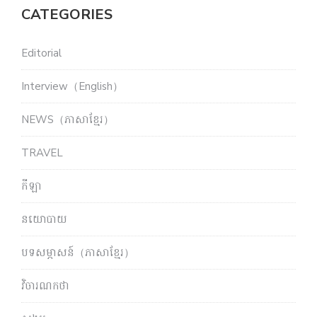
CATEGORIES
Editorial
Interview（English）
NEWS（ភាសាខ្មែរ）
TRAVEL
កីឡា
នយោបាយ
បទសម្ភាសន៍（ភាសាខ្មែរ）
វិចារណកថា