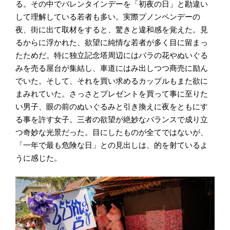
る。その中でバレンタインデーを「初夜の日」と勘違い
して理解している若者も多い。実際プノンペンデーの
夜、街に出て取材をすると、驚きと違和感を覚えた。見
るからに浮かれた、欲望に純情な若者が多く目に留まっ
たためだ。特に独立記念塔周辺にはバラの花やぬいぐる
みを売る屋台が集結し、車道にはみ出しつつ商売に励ん
でいた。そして、それを買い求めるカップルもまた欲に
まみれていた。さっさとプレゼントを買って事に至りた
い男子、眼の前のぬいぐるみと引き換えに夜をともにす
る事を許す女子。三者の欲望が絶妙なバランスで成り立
つ奇妙な光景だった。目にしたものが全てではないが、
「一年で最も危険な日」との見出しは、的を射ているよ
うに感じた。