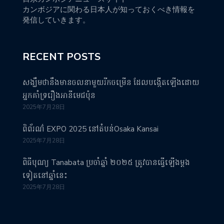
カンボジアに関わる日本人が知っておくべき情報を
発信していきます。
RECENT POSTS
សង្ឃឹមថានឹងមានចលនាមួយរីកចម្រើន ដែលបង្កើតឡើងដោយ
អ្នកគាំទ្ររឿងអានីមេជប៉ុន
2025年7月28日
ពិព័រណ៌ EXPO 2025 នៅតំបន់Osaka Kansai
2025年7月28日
ពិធីបុណ្យ Tanabata ប្រចាំឆ្នាំ ២០២៥ ត្រូវបានធ្វើឡើងម្តង
ទៀតនៅឆ្នាំនេះ
2025年7月28日