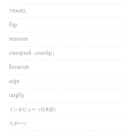
TRAVEL
កីឡា
នយោបាយ
បទសម្ភាសន៍（ភាសាខ្មែរ）
វិចារណកថា
សង្គម
សេដ្ឋកិច្ច
インタビュー（日本語）
スポーツ