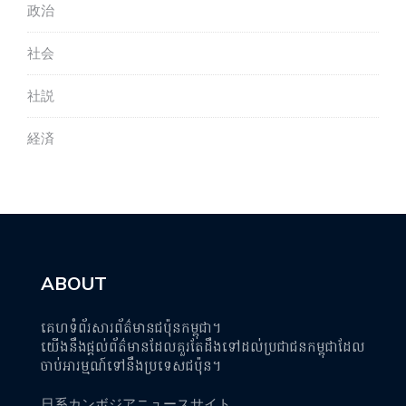
政治
社会
社説
経済
ABOUT
គេហទំព័រសារព័ត៌មានជប៉ុនកម្ពុជា។
យើងនឹងផ្តល់ព័ត៌មានដែលគួរតែដឹងទៅដល់ប្រជាជនកម្ពុជាដែល
ចាប់អារម្មណ៍ទៅនឹងប្រទេសជប៉ុន។
日系カンボジアニュースサイト