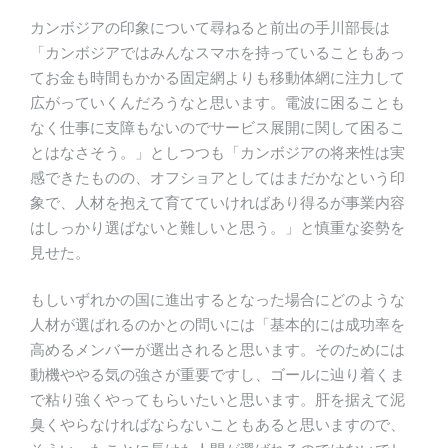
カンボジアの印象について尋ねると前出の手川部長は
「カンボジアではみんなスマホを持っていることもあっ
てお金も時間もかかる固定網よりも移動体網に注力して
広がっていくんだろうなと思います。電波に困ることも
なく仕事に支障もないのでサービス展開に関して困るこ
とはなさそう。」としつつも「カンボジアの将来性は実
感できたものの、オフショアとしてはまだかなという印
象で、人材を抱えて育てていければあり得るが事業内容
はしっかり選ばないと難しいと思う。」と慎重な姿勢を
見せた。
もしいずれかの国に進出するとなった場合にどのような
人材が選ばれるのかとの問いには「基本的には成功率を
高めるメンバーが選出されると思います。そのためには
動機ややる気の強さが重要ですし、ゴールに辿り着くま
で粘り強くやってもらいたいと思います。肝を据えて泥
臭くやらなければならないこともあると思いますので、