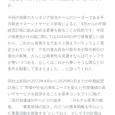
か。
今回の視察のカンボジア担当チームのリーダーである手
川裕史マネージドサービス部長によると「4月からの中期
経営計画に組み込める要素を探ることが目的です。今回
の視察先の4カ国に関してはASEANの中で発展著しい国
から、これから発展するであろう国までバランスよく選
定されています。IT化の進み具合や取引先や取引銀行の
進出の有無、さらには将来性を見通すならばITインフラ
が整いつつある、もしくはこれから整いそうな国などの
条件を勘案して決まりました。」と語ってくれた。
同社は前回の2022年4月から2025年3月までの中期経営
計画にて“市場や社会の潜在ニーズを捉えた付加価値の高
いITサービスを提供することを基本コンセプトに掲げ、
「高付加価値SIサービスの追求」、「SIモデル変革の推
進」、「事業領域の拡大」の三つの基本戦略を中心とし
た事業活動を推進する”としており、そしてその計画は