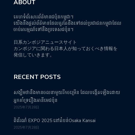
ABOUT
គេហទំព័រសារព័ត៌មានជប៉ុនកម្ពុជា។
យើងនឹងផ្តល់ព័ត៌មានដែលគួរតែដឹងទៅដល់ប្រជាជនកម្ពុជាដែល
ចាប់អារម្មណ៍ទៅនឹងប្រទេសជប៉ុន។
日系カンボジアニュースサイト
カンボジアに関わる日本人が知っておくべき情報を
発信していきます。
RECENT POSTS
សង្ឃឹមថានឹងមានចលនាមួយរីកចម្រើន ដែលបង្កើតឡើងដោយ
អ្នកគាំទ្ររឿងអានីមេជប៉ុន
2025年7月28日
ពិព័រណ៌ EXPO 2025 នៅតំបន់Osaka Kansai
2025年7月28日