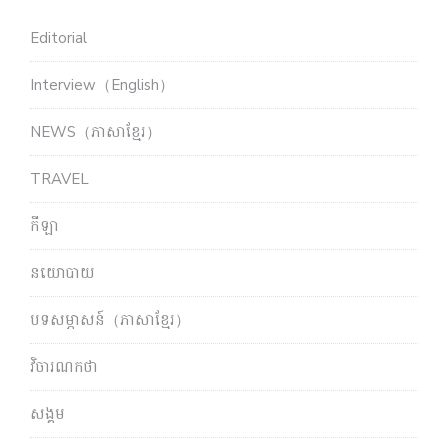
Editorial
Interview（English）
NEWS（ភាសាខ្មែរ）
TRAVEL
កីឡា
នយោបាយ
បទសម្ភាសន៍（ភាសាខ្មែរ）
វិចារណកថា
សង្គម