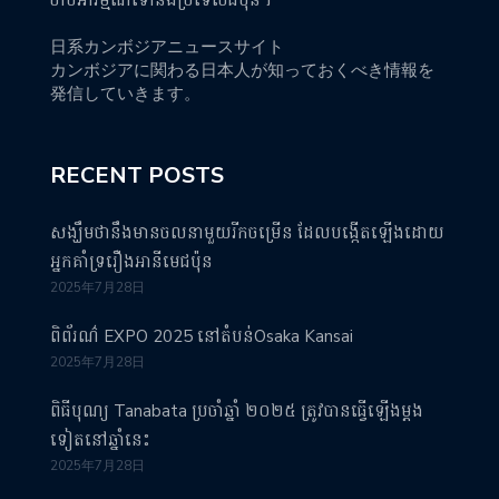
日系カンボジアニュースサイト
カンボジアに関わる日本人が知っておくべき情報を
発信していきます。
RECENT POSTS
សង្ឃឹមថានឹងមានចលនាមួយរីកចម្រើន ដែលបង្កើតឡើងដោយ
អ្នកគាំទ្ររឿងអានីមេជប៉ុន
2025年7月28日
ពិព័រណ៌ EXPO 2025 នៅតំបន់Osaka Kansai
2025年7月28日
ពិធីបុណ្យ Tanabata ប្រចាំឆ្នាំ ២០២៥ ត្រូវបានធ្វើឡើងម្តង
ទៀតនៅឆ្នាំនេះ
2025年7月28日