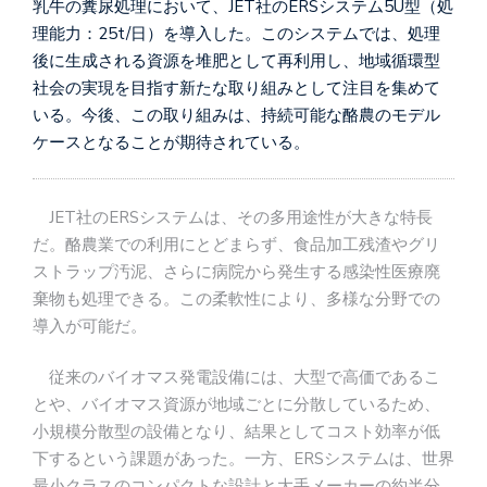
乳牛の糞尿処理において、JET社のERSシステム5U型（処
理能力：25t/日）を導入した。このシステムでは、処理
後に生成される資源を堆肥として再利用し、地域循環型
社会の実現を目指す新たな取り組みとして注目を集めて
いる。今後、この取り組みは、持続可能な酪農のモデル
ケースとなることが期待されている。
JET社のERSシステムは、その多用途性が大きな特長
だ。酪農業での利用にとどまらず、食品加工残渣やグリ
ストラップ汚泥、さらに病院から発生する感染性医療廃
棄物も処理できる。この柔軟性により、多様な分野での
導入が可能だ。
従来のバイオマス発電設備には、大型で高価であるこ
とや、バイオマス資源が地域ごとに分散しているため、
小規模分散型の設備となり、結果としてコスト効率が低
下するという課題があった。一方、ERSシステムは、世界
最小クラスのコンパクトな設計と大手メーカーの約半分