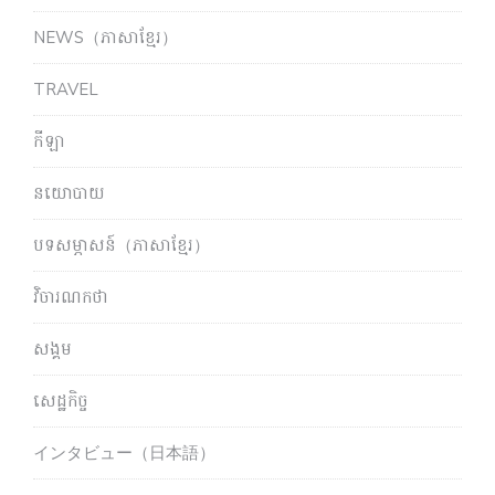
NEWS（ភាសាខ្មែរ）
TRAVEL
កីឡា
នយោបាយ
បទសម្ភាសន៍（ភាសាខ្មែរ）
វិចារណកថា
សង្គម
សេដ្ឋកិច្ច
インタビュー（日本語）