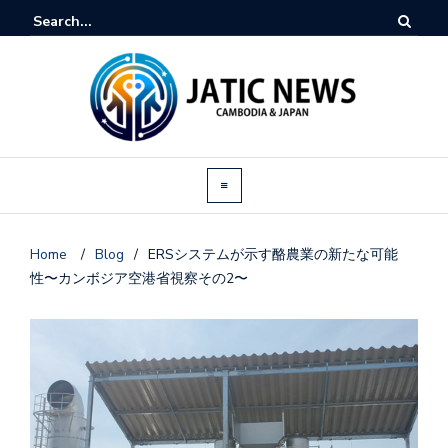
Home
/
Blog
/
ERSシステムが示す酪農業の新たな可能
性〜カンボジア空港省視察その2〜