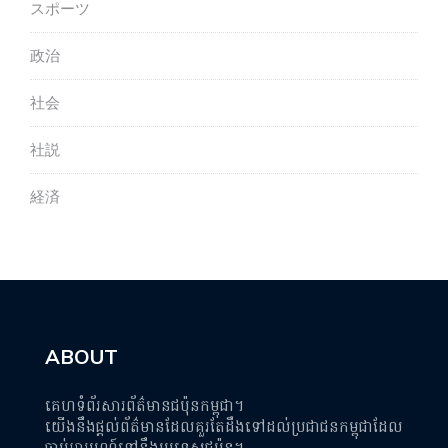
スポーツ
政治
社会
社説
経済
ABOUT
គេហទំព័រសារព័ត៌មានជប៉ុនកម្ពុជា។
យើងនឹងផ្តល់ព័ត៌មានដែលគួរតែដឹងទៅដល់ប្រជាជនកម្ពុជាដែល
ចាប់អារម្មណ៍ទៅនឹងប្រទេសជប៉ុន។