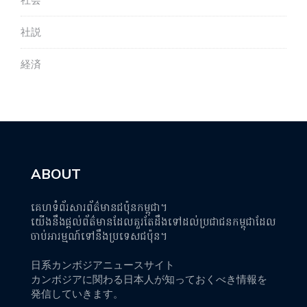
社会
社説
経済
ABOUT
គេហទំព័រសារព័ត៌មានជប៉ុនកម្ពុជា។
យើងនឹងផ្តល់ព័ត៌មានដែលគួរតែដឹងទៅដល់ប្រជាជនកម្ពុជាដែល
ចាប់អារម្មណ៍ទៅនឹងប្រទេសជប៉ុន។
日系カンボジアニュースサイト
カンボジアに関わる日本人が知っておくべき情報を
発信していきます。