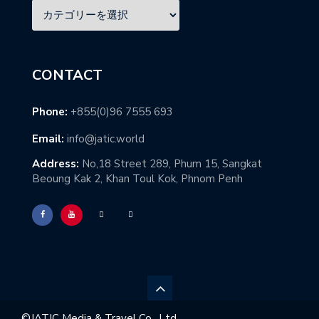
CONTACT
Phone:
+855(0)96 7555 693
Email:
info@jatic.world
Address:
No,18 Street 289, Phum 15, Sangkat
Beoung Kak 2, Khan Toul Kok, Phnom Penh
©︎JATIC Media & Travel Co., Ltd.