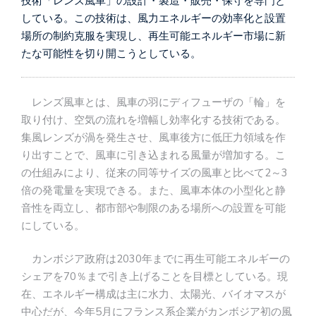
技術「レンズ風車」の設計・製造・販売・保守を専門と
している。この技術は、風力エネルギーの効率化と設置
場所の制約克服を実現し、再生可能エネルギー市場に新
たな可能性を切り開こうとしている。
レンズ風車とは、風車の羽にディフューザの「輪」を
取り付け、空気の流れを増幅し効率化する技術である。
集風レンズが渦を発生させ、風車後方に低圧力領域を作
り出すことで、風車に引き込まれる風量が増加する。こ
の仕組みにより、従来の同等サイズの風車と比べて2～3
倍の発電量を実現できる。また、風車本体の小型化と静
音性を両立し、都市部や制限のある場所への設置を可能
にしている。
カンボジア政府は2030年までに再生可能エネルギーの
シェアを70％まで引き上げることを目標としている。現
在、エネルギー構成は主に水力、太陽光、バイオマスが
中心だが、今年5月にフランス系企業がカンボジア初の風