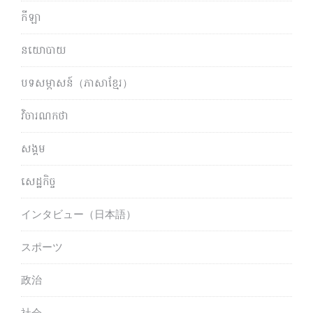
កីឡា
នយោបាយ
បទសម្ភាសន៍（ភាសាខ្មែរ）
វិចារណកថា
សង្គម
សេដ្ឋកិច្ច
インタビュー（日本語）
スポーツ
政治