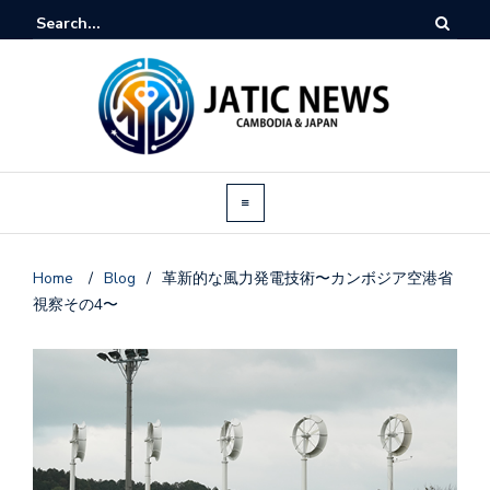
Home
/
Blog
/
革新的な風力発電技術〜カンボジア空港省
視察その4〜