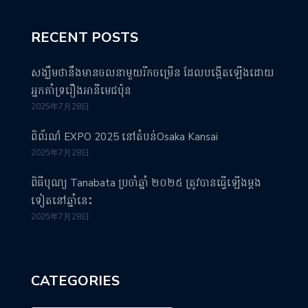
RECENT POSTS
សង្ឃឹមថានឹងមានចលនាមួយរីកចម្រើន ដែលបង្កើតឡើងដោយ
អ្នកគាំទ្ររឿងអានីមេជប៉ុន
2025年7月28日
ពិព័រណ៌ EXPO 2025 នៅតំបន់Osaka Kansai
2025年7月28日
ពិធីបុណ្យ Tanabata ប្រចាំឆ្នាំ ២០២៥ ត្រូវបានធ្វើឡើងម្តង
ទៀតនៅឆ្នាំនេះ
2025年7月28日
CATEGORIES