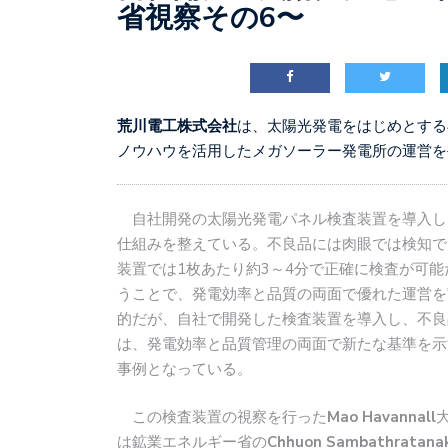
省視察その6〜
荒川電工株式会社
は、太陽光発電をはじめとする
ノウハウを活用したメガソーラー発電所の運営を
自社開発の太陽光発電パネル検査装置を導入し
仕組みを整えている。不良品には肉眼では検知で
装置では1枚あたり約3～4分で正確に検査が可
うことで、発電効率と品質の両面で優れた運営を
的だが、自社で開発した検査装置を導入し、不良
は、発電効率と品質管理の両面で新たな基準を示
事例となっている。
この検査装置の視察を行った
Mao Havannall
は鉱業エネルギー省の
Chhuon Sambathratana