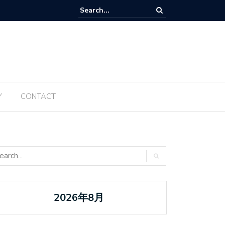
Tanabata ប្រចាំឆ្នាំ ២០២៥ ត្រូវបានធ្វើឡើងម្តងទៀតនៅឆ្នាំនេះ
Y
CONTACT
2026年8月