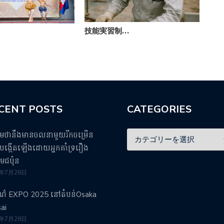
技能実習制…
カ
…
CENT POSTS
CATEGORIES
ឹមថានឹងមានចលនាមួយរីកចម្រើន
ង្កើតឡើងដោយអ្នកគាំទ្ររឿង
មេជប៉ុន
5年7月28日
រណ៌ EXPO 2025 នៅតំបន់Osaka
ai
5年7月28日