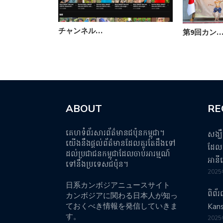
チャンネル…
第9回カン
ABOUT
RE
គេហទំព័រសារព័ត៌មានជប៉ុនកម្ពុជា។
សង្ឃ
យើងនឹងផ្តល់ព័ត៌មានដែលគួរតែដឹងទៅ
ដែលប
ដល់ប្រជាជនកម្ពុជាដែលចាប់អារម្មណ៍
អានី
ទៅនឹងប្រទេសជប៉ុន។
202
日系カンボジアニュースサイト
ពិព័
カンボジアに関わる日本人が知っ
ておくべき情報を発信していきま
Kans
す。
202