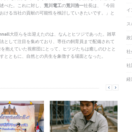
述べた。これに対し、
荒川電工
の
荒川浩一
社長は、「今回
イ
おける当社の貢献の可能性を検討していきたいです。」と
ス
nall
大臣らを出迎えたのは、なんとヒツジであった。雑草
政
法として注目を集めており、専任の飼育員まで配備されて
労を抱えていた視察団にとって、ヒツジたちは癒しのひとと
社
すとともに、自然との共生を象徴する場面となった。
社
経