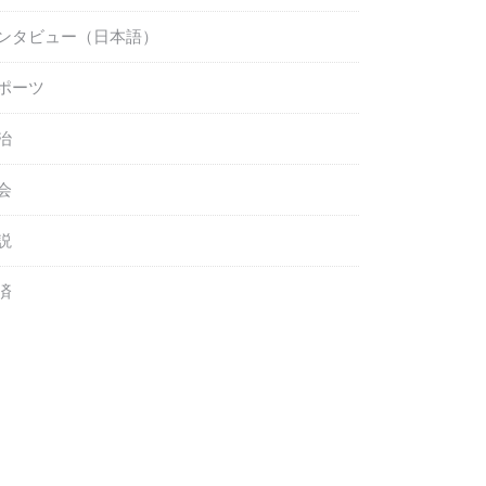
ンタビュー（日本語）
ポーツ
治
会
説
済