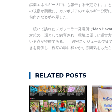
鉱業エネルギー大臣にも報告する予定です。」と
の視察が契機に、カンボジアのエネルギー分野に
前向きな姿勢を示した。
続いて訪れたメガソーラー発電所で
Mao Havan
対策の一環として飼育され、環境に優しい運営方
いる点が特徴である。 過密スケジュールで疲
きを提供し、視察の場に和やかな雰囲気をもたら
RELATED POSTS