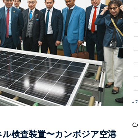
« 
C
ネル検査装置〜カンボジア空港