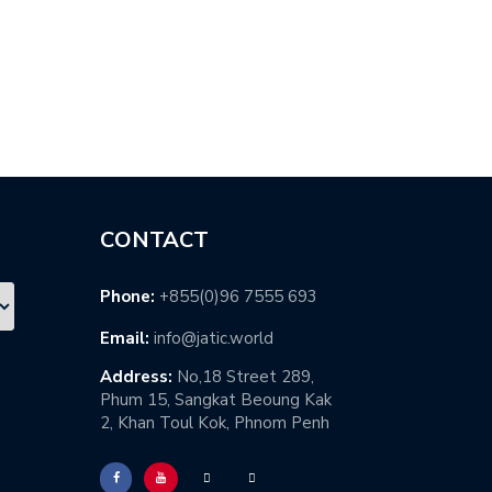
ンボジア…
シアヌーク…
CONTACT
Phone:
+855(0)96 7555 693
Email:
info@jatic.world
Address:
No,18 Street 289,
Phum 15, Sangkat Beoung Kak
2, Khan Toul Kok, Phnom Penh