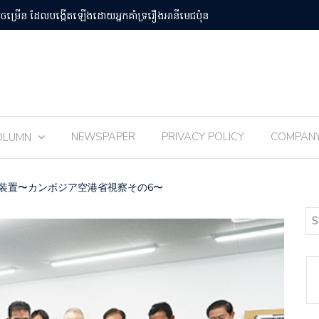
បន់Osaka Kansai
ពិធីបុណ្យ 
NEWSPAPER
PRIVACY POLICY
COMPAN
OLUMN
装置〜カンボジア空港省視察その6〜