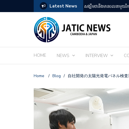
Latest News
តឡើងដោយអ្នកគាំទ្ររឿងអានីមេជប៉ុន
ពិព័រណ៌ EXPO 2025 នៅតំ
HOME
NEWS
INTERVIEW
C
Home
/
Blog
/
自社開発の太陽光発電パネル検査