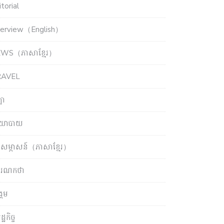
torial
terview（English）
WS（ភាសាខ្មែរ）
RAVEL
ឡា
យោបាយ
សម្ភាសន៍（ភាសាខ្មែរ）
ចារណកថា
្គម
្ឋកិច្ច