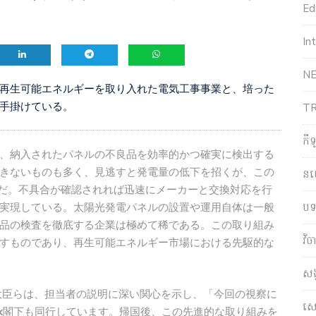
Edi
In
NE
再生可能エネルギーを取り入れた電気工事事業と、培った
手掛けている。
T
កី
、納入されたパネルの不良品を効率的かつ確実に検出する
きないものも多く、見逃すと発電量の低下を招くが、この
ន
能だ。不具合が確認されれば迅速にメーカーと交換対応を行
បទ
実現している。太陽光発電パネルの設置や運用自体は一般
品の検査を徹底する企業は極めて稀である。この取り組み
វិ
すものであり、再生可能エネルギー市場における先駆的な
សង
大臣らは、担当者の説明に深い関心を示し、「今回の視察に
សេដ
k
閣下も同行しています。帰国後、この先進的な取り組みを