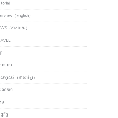
torial
terview（English）
WS（ភាសាខ្មែរ）
RAVEL
ឡា
យោបាយ
សម្ភាសន៍（ភាសាខ្មែរ）
ចារណកថា
្គម
្ឋកិច្ច