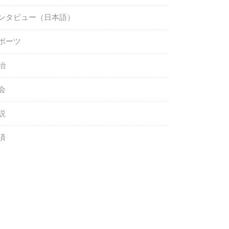
ンタビュー（日本語）
ポーツ
治
会
説
済