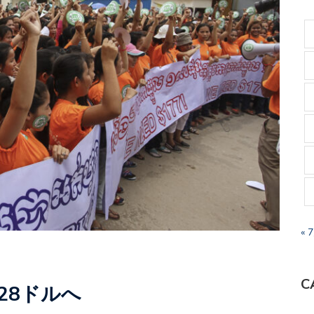
« 
C
28ドルへ