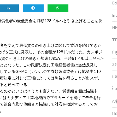
Edi
In
業労働者の最低賃金を月額128ドルへと引き上げることを決
NE
T
者を交えて最低賃金の引き上げに関して協議を続けてきた
上げを正式に発表し、その金額が128ドルだった。カンボジ
កី
低賃金引き上げの動きが加速し始め、当時61ドル以上だった
ន
ととなった。この政府決定に工場経営者側は当然反発し
ているGMAC（カンボジア衣類製造協会）は協議中110
បទ
府決定に対して工場によっては利益を得ることが出来ず、
ると述べている。
វិ
るのかといえばそうとも言えない。労働組合側は協議中
末にはカナディア工業地域内でプラカードを掲げてデモを行
សង
て組合内及び他組合と協議して対応を検討するとしてお
。
សេដ