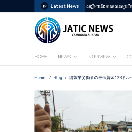
Latest News
តឡើងដោយអ្នកគាំទ្ររឿងអានីមេជប៉ុន
ពិព័រណ៌ EXPO 2025 នៅតំ
HOME
NEWS
INTERVIEW
C
Home
/
Blog
/
縫製業労働者の最低賃金128ドル