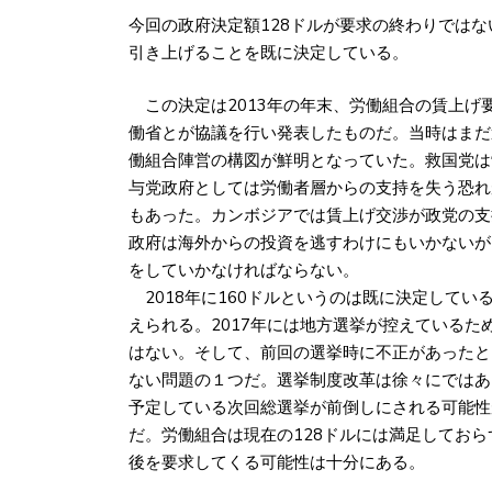
今回の政府決定額128ドルが要求の終わりではな
引き上げることを既に決定している。
この決定は2013年の年末、労働組合の賃上げ
働省とが協議を行い発表したものだ。当時はまだ
働組合陣営の構図が鮮明となっていた。救国党は
与党政府としては労働者層からの支持を失う恐れ
もあった。カンボジアでは賃上げ交渉が政党の支
政府は海外からの投資を逃すわけにもいかないが
をしていかなければならない。
2018年に160ドルというのは既に決定して
えられる。2017年には地方選挙が控えている
はない。そして、前回の選挙時に不正があったと
ない問題の１つだ。選挙制度改革は徐々にではあ
予定している次回総選挙が前倒しにされる可能性
だ。労働組合は現在の128ドルには満足しておら
後を要求してくる可能性は十分にある。