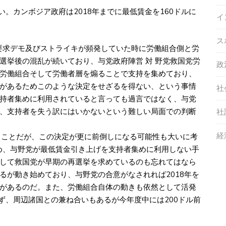
い。カンボジア政府は2018年までに最低賃金を160ドルに
イ
ス
要求デモ及びストライキが頻発していた時に労働組合側と労
選挙後の混乱が続いており、与党政府陣営 対 野党救国党労
政
労働組合そして労働者層を煽ることで支持を集めており、
があるためこのような決定をせざるを得ない、という事情
社
持者集めに利用されていると言っても過言ではなく、与党
、支持者を失う訳にはいかないという難しい局面での判断
社
経
いることだが、この決定が更に前倒しになる可能性も大いに考
ため、与野党が最低賃金引き上げを支持者集めに利用しない手
して救国党が早期の再選挙を求めているのも忘れてはなら
るが動き始めており、与野党の合意がなされれば2018年を
があるのだ。また、労働組合自体の動きも依然として活発
ず、周辺諸国との兼ね合いもあるが今年度中には200ドル前