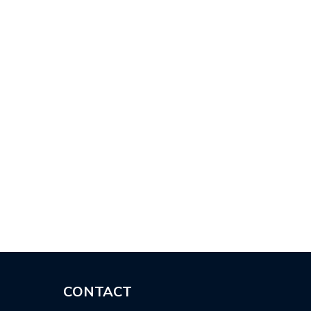
ンボジア…
シアヌーク…
CONTACT