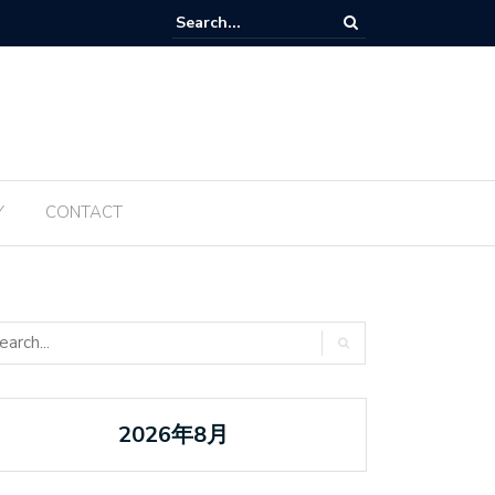
Tanabata ប្រចាំឆ្នាំ ២០២៥ ត្រូវបានធ្វើឡើងម្តងទៀតនៅឆ្នាំនេះ
Y
CONTACT
2026年8月