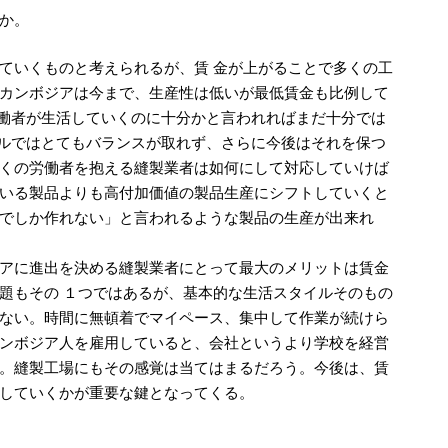
か。
ていくものと考えられるが、賃 金が上がることで多くの工
カンボジアは今まで、生産性は低いが最低賃金も比例して
労働者が生活していくのに十分かと言われればまだ十分では
ドルではとてもバランスが取れず、さらに今後はそれを保つ
くの労働者を抱える縫製業者は如何にして対応していけば
いる製品よりも高付加価値の製品生産にシフトしていくと
でしか作れない」と言われるような製品の生産が出来れ
アに進出を決める縫製業者にとって最大のメリットは賃金
題もその １つではあるが、基本的な生活スタイルそのもの
ない。時間に無頓着でマイペース、集中して作業が続けら
ンボジア人を雇用していると、会社というより学校を経営
。縫製工場にもその感覚は当てはまるだろう。今後は、賃
していくかが重要な鍵となってくる。