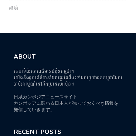
経済
ABOUT
គេហទំព័រសារព័ត៌មានជប៉ុនកម្ពុជា។
យើងនឹងផ្តល់ព័ត៌មានដែលគួរតែដឹងទៅដល់ប្រជាជនកម្ពុជាដែល
ចាប់អារម្មណ៍ទៅនឹងប្រទេសជប៉ុន។
日系カンボジアニュースサイト
カンボジアに関わる日本人が知っておくべき情報を
発信していきます。
RECENT POSTS