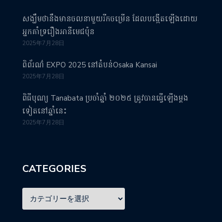
សង្ឃឹមថានឹងមានចលនាមួយរីកចម្រើន ដែលបង្កើតឡើងដោយ
អ្នកគាំទ្ររឿងអានីមេជប៉ុន
2025年7月28日
ពិព័រណ៌ EXPO 2025 នៅតំបន់Osaka Kansai
2025年7月28日
ពិធីបុណ្យ Tanabata ប្រចាំឆ្នាំ ២០២៥ ត្រូវបានធ្វើឡើងម្តង
ទៀតនៅឆ្នាំនេះ
2025年7月28日
CATEGORIES