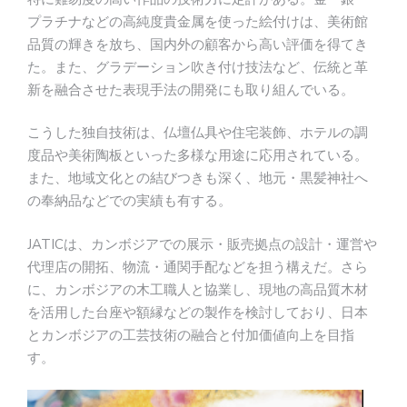
プラチナなどの高純度貴金属を使った絵付けは、美術館
品質の輝きを放ち、国内外の顧客から高い評価を得てき
た。また、グラデーション吹き付け技法など、伝統と革
新を融合させた表現手法の開発にも取り組んでいる。
こうした独自技術は、仏壇仏具や住宅装飾、ホテルの調
度品や美術陶板といった多様な用途に応用されている。
また、地域文化との結びつきも深く、地元・黒髪神社へ
の奉納品などでの実績も有する。
JATICは、カンボジアでの展示・販売拠点の設計・運営や
代理店の開拓、物流・通関手配などを担う構えだ。さら
に、カンボジアの木工職人と協業し、現地の高品質木材
を活用した台座や額縁などの製作を検討しており、日本
とカンボジアの工芸技術の融合と付加価値向上を目指
す。