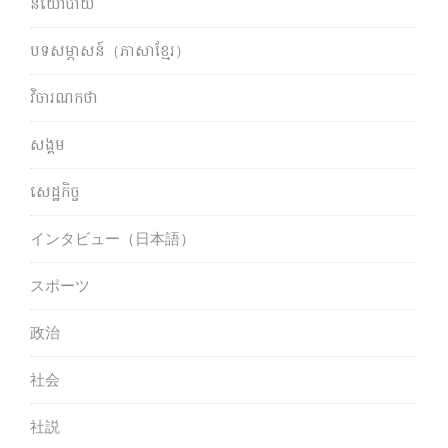
នយោបាយ
បទសម្ភាសន៍（ភាសាខ្មែរ）
វិចារណកថា
សង្គម
សេដ្ឋកិច្ច
インタビュー（日本語）
スポーツ
政治
社会
社説