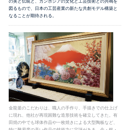
の美と伝統と、カンボジアの文化と工芸技術との共鳴を
図るもので、日本の工芸産業の新たな共創モデル構築と
なることが期待される。
金龍釜のこだわりは、職人の手作り、手描きでの仕上げ
に現れ、他社が再現困難な造形技術を確立してきた。有
田焼の中でも球体作品や一枚焼きによる大型陶板など、
特に難易度の高い作品の技術力に定評がある。金・銀・