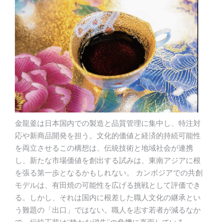
金龍釜は日本国内での製造と品質管理に集中し、特注対
応や新商品開発を担う。文化的価値と経済的持続可能性
を両立させるこの構想は、伝統技術と地域社会が連携
し、新たな市場価値を創出する試みは、東南アジアに根
を張る第一歩となるかもしれない。 カンボジアでの共創
モデルは、有田焼の可能性を広げる挑戦として評価でき
る。しかし、それは国内に根差した職人文化の継承とい
う難題の「出口」ではない。職人を志す若者が減るなか