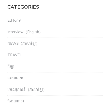
CATEGORIES
Editorial
Interview（English）
NEWS（ភាសាខ្មែរ）
TRAVEL
កីឡា
នយោបាយ
បទសម្ភាសន៍（ភាសាខ្មែរ）
វិចារណកថា