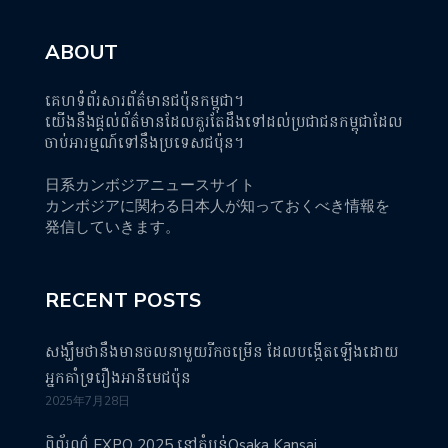
ABOUT
គេហទំព័រសារព័ត៌មានជប៉ុនកម្ពុជា។
យើងនឹងផ្តល់ព័ត៌មានដែលគួរតែដឹងទៅដល់ប្រជាជនកម្ពុជាដែល
ចាប់អារម្មណ៍ទៅនឹងប្រទេសជប៉ុន។
日系カンボジアニュースサイト
カンボジアに関わる日本人が知っておくべき情報を
発信していきます。
RECENT POSTS
សង្ឃឹមថានឹងមានចលនាមួយរីកចម្រើន ដែលបង្កើតឡើងដោយ
អ្នកគាំទ្ររឿងអានីមេជប៉ុន
2025年7月28日
ពិព័រណ៌ EXPO 2025 នៅតំបន់Osaka Kansai