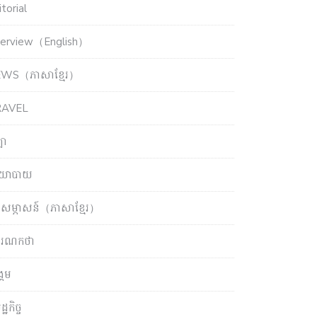
torial
terview（English）
WS（ភាសាខ្មែរ）
RAVEL
ឡា
យោបាយ
សម្ភាសន៍（ភាសាខ្មែរ）
ចារណកថា
្គម
្ឋកិច្ច