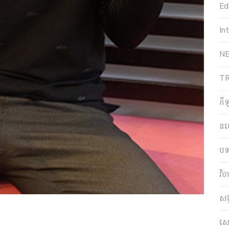
Edi
In
NE
T
កី
ន
បទ
វិ
សង
សេដ