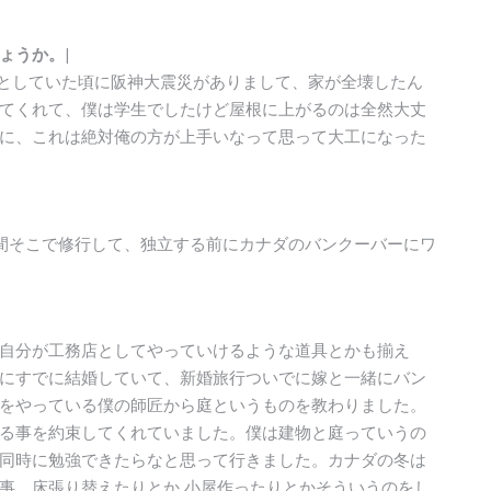
ょうか。
|
うとしていた頃に阪神大震災がありまして、家が全壊したん
てくれて、僕は学生でしたけど屋根に上がるのは全然大丈
に、これは絶対俺の方が上手いなって思って大工になった
間そこで修行して、独立する前にカナダのバンクーバーにワ
自分が工務店としてやっていけるような道具とかも揃え
にすでに結婚していて、新婚旅行ついでに嫁と一緒にバン
をやっている僕の師匠から庭というものを教わりました。
る事を約束してくれていました。僕は建物と庭っていうの
同時に勉強できたらなと思って行きました。カナダの冬は
事、床張り替えたりとか 小屋作ったりとかそういうのをし