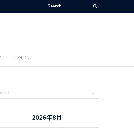
Tanabata ប្រចាំឆ្នាំ ២០២៥ ត្រូវបានធ្វើឡើងម្តងទៀតនៅឆ្នាំនេះ
Y
CONTACT
2026年8月