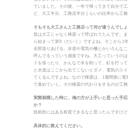
ていました。その後、一年で帰ってきて自分で工
ど、大工半分、工務店半分くらいの比率から工務
そもそも大工さんと工務店って何が違うんでしょ
昔は大工じゃなく棟梁って呼ばれてたんです。ま
ら始まって第9（だいく）ですよね。そこから1
全部造りあげる。水道や電気や柵とかいろんなこ
呼んでるっていう感覚ですね。大工っていうのは
ドを張ったり、かんなで木を削って、釘を打って
と水道はここから出てこないとダメ、電気のスイ
てくるんですよね。なので棟梁は、1週間後に電
て進めていく。その棟梁の代わりをするのが工務
実際就職した時に、俺の方が上手いと思った手応
か？
技術的にはある程度できるなと思ったんですけど
具体的に教えてください。