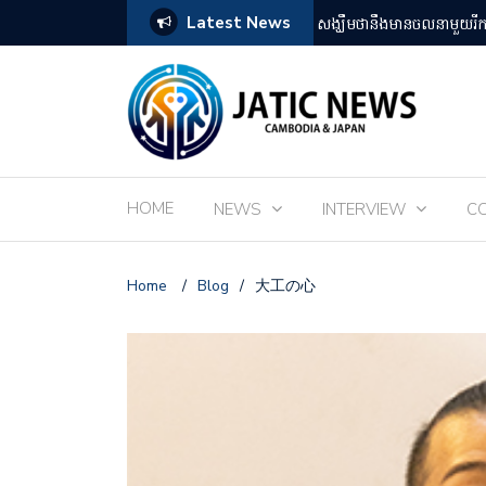
Latest News
តឡើងដោយអ្នកគាំទ្ររឿងអានីមេជប៉ុន
ពិព័រណ៌ EXPO 2025 នៅតំ
HOME
NEWS
INTERVIEW
C
Home
/
Blog
/
大工の心