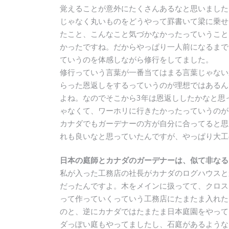
覚えることが意外にたくさんあるなと思いました
じゃなく丸いものをどうやって罫書いて梁に乗せ
たこと、こんなこと気づかなかったっていうこと
かったですね。だからやっぱり一人前になるまで
ていうのを体感しながら修行をしてました。
修行っていう言葉が一番当てはまる言葉じゃない
らった恩返しをするっていうのが理想ではあるん
よね。なのでそこから3年は恩返ししたかなと思
ゃなくて、ワーホリに行きたかったっていうのが
カナダでもガーデナーの方が自分に合ってると思
れも良いなと思っていたんですが、やっぱり大工
日本の庭師とカナダのガーデナーは、似て非なる
私が入った工務店の社長がカナダのログハウスと
だったんですよ。木をメインに扱ってて、クロス
って作っていくっていう工務店にたまたま入れた
のと、逆にカナダではたまたま日本庭園をやって
ダっぽい庭もやってましたし、石庭があるような