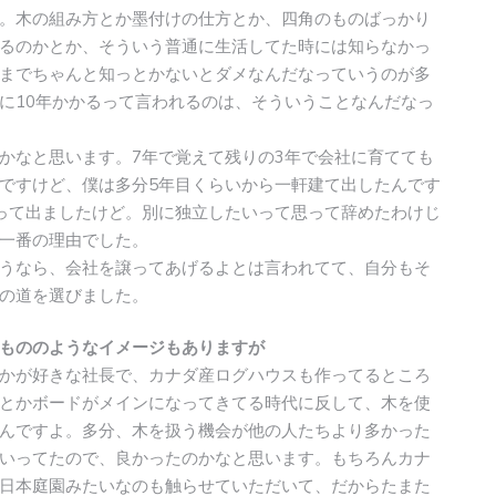
。木の組み方とか墨付けの仕方とか、四角のものばっかり
るのかとか、そういう普通に生活してた時には知らなかっ
までちゃんと知っとかないとダメなんだなっていうのが多
に10年かかるって言われるのは、そういうことなんだなっ
かなと思います。7年で覚えて残りの3年で会社に育てても
ですけど、僕は多分5年目くらいから一軒建て出したんです
って出ましたけど。別に独立したいって思って辞めたわけじ
一番の理由でした。
うなら、会社を譲ってあげるよとは言われてて、自分もそ
の道を選びました。
もののようなイメージもありますが
かが好きな社長で、カナダ産ログハウスも作ってるところ
とかボードがメインになってきてる時代に反して、木を使
んですよ。多分、木を扱う機会が他の人たちより多かった
いってたので、良かったのかなと思います。もちろんカナ
日本庭園みたいなのも触らせていただいて、だからたまた