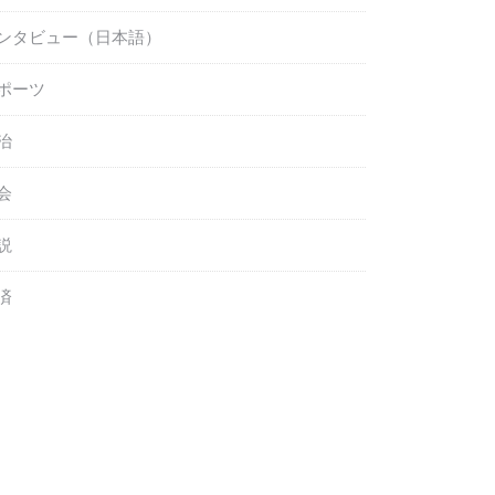
ンタビュー（日本語）
ポーツ
治
会
説
済