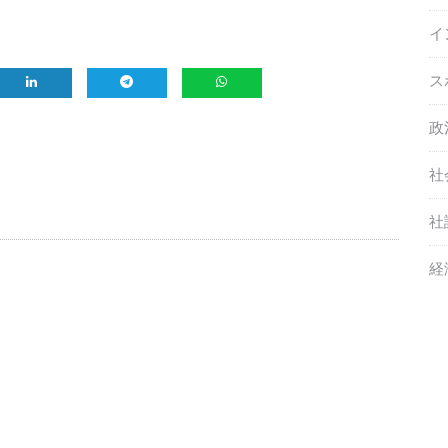
イ
ス
政
社
社
経