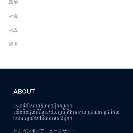
政治
社会
社説
経済
ABOUT
គេហទំព័រសារព័ត៌មានជប៉ុនកម្ពុជា។
យើងនឹងផ្តល់ព័ត៌មានដែលគួរតែដឹងទៅដល់ប្រជាជនកម្ពុជាដែល
ចាប់អារម្មណ៍ទៅនឹងប្រទេសជប៉ុន។
日系カンボジアニュースサイト