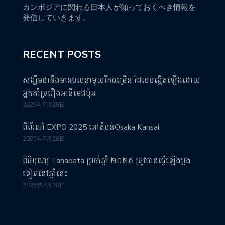
カンボジアに関わる日本人が知っておくべき情報を
発信していきます。
RECENT POSTS
សង្ឃឹមថានឹងមានចលនាមួយរីកចម្រើន ដែលបង្កើតឡើងដោយ
អ្នកគាំទ្ររឿងអានីមេជប៉ុន
2025年7月28日
ពិព័រណ៌ EXPO 2025 នៅតំបន់Osaka Kansai
2025年7月28日
ពិធីបុណ្យ Tanabata ប្រចាំឆ្នាំ ២០២៥ ត្រូវបានធ្វើឡើងម្តង
ទៀតនៅឆ្នាំនេះ
2025年7月28日