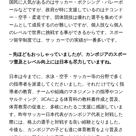
国民に人気があるのはサッカー・ボクシング・バレーボ
ールなどですが、政府が特に支援しているのはテコンド
ー・空手・柔道です。団体競技は優れた選手を集めてチ
ームとして成長するのが難しいですが、個人技なら個人
のレベルで世界に挑戦する事ができるからです。スポー
ツ留学制度では、サッ カーでの実績が一番多いです。
– 先ほどもおっしゃっていましたが、カンボジアのスポー
ツ普及とレベル向上には日本も尽力していますね。
日本は今までに、水泳・空手・サッカー等の分野で多く
の指導者を派遣してくださいました。それだ けでなく指
導者の教育、チームや組織のマネジメントの指導やコン
サルティング、JICAによる体育科の教科書作成と普及、
体育教育の促進と、多岐にわたるご支援に感謝していま
す。昨年サッカー日本代表がカンボジア代表と対戦した
際には、格上の選手と対戦する良い経験となりました。
今後も、カンボジアの子ども達に体育教育をより普及さ