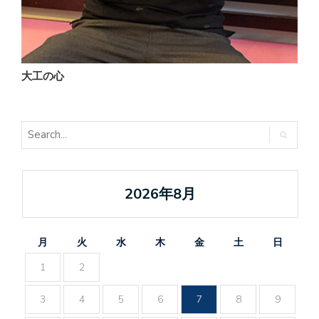
大工の心
2026年8月
月
火
水
木
金
土
日
1
2
3
4
5
6
7
8
9