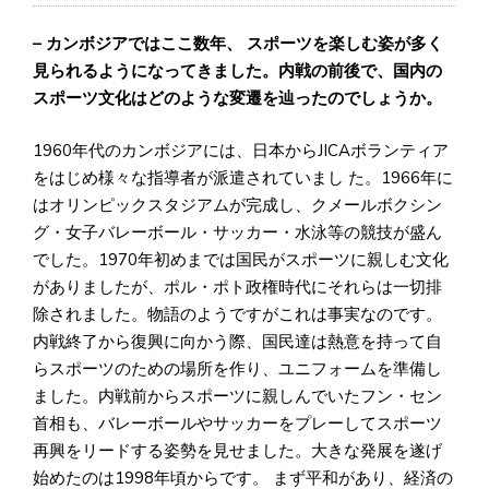
– カンボジアではここ数年、 スポーツを楽しむ姿が多く
見られるようになってきました。内戦の前後で、国内の
スポーツ文化はどのような変遷を辿ったのでしょうか。
1960年代のカンボジアには、日本からJICAボランティア
をはじめ様々な指導者が派遣されていまし た。1966年に
はオリンピックスタジアムが完成し、クメールボクシン
グ・女子バレーボール・サッカー・水泳等の競技が盛ん
でした。1970年初めまでは国民がスポーツに親しむ文化
がありましたが、ポル・ポト政権時代にそれらは一切排
除されました。物語のようですがこれは事実なのです。
内戦終了から復興に向かう際、国民達は熱意を持って自
らスポーツのための場所を作り、ユニフォームを準備し
ました。内戦前からスポーツに親しんでいたフン・セン
首相も、バレーボールやサッカーをプレーしてスポーツ
再興をリードする姿勢を見せました。大きな発展を遂げ
始めたのは1998年頃からです。 まず平和があり、経済の