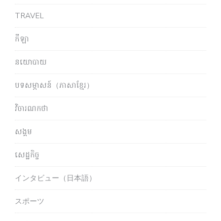
TRAVEL
កីឡា
នយោបាយ
បទសម្ភាសន៍（ភាសាខ្មែរ）
វិចារណកថា
សង្គម
សេដ្ឋកិច្ច
インタビュー（日本語）
スポーツ