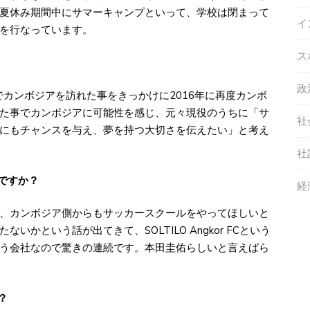
夏休み期間中にサマーキャンプといって、学校は閉まって
イ
を行なっています。
ス
政
カンボジアを訪れた事をきっかけに2016年に再度カンボ
た事でカンボジアに可能性を感じ、元々現役のうちに「サ
社
にもチャンスを与え、夢を持つ大切さを伝えたい」と考え
社
ですか？
経
、カンボジア側からもサッカースクールをやってほしいと
かという話が出てきて、SOLTILO Angkor FCという
う会社なので驚きの連続です。本田圭佑らしいと言えばら
？