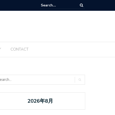
Tanabata ប្រចាំឆ្នាំ ២០២៥ ត្រូវបានធ្វើឡើងម្តងទៀតនៅឆ្នាំនេះ
Y
CONTACT
2026年8月