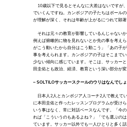
10歳以下で見るとそんなに大差はないですが
でいくんですね。カンボジアの子たちはボールの
が理解が深く、それは年齢が上がるにつれて顕著
それは元々の教育が影響しているんじゃないか
例えば俯瞰的に物を見れないとか先の事を考えら
がこう動いたから自分はこう動こう」「あの子が
事を考えられます。カンボジアの子はそこまでい
少ない傾向に感じています。そこは、サッカーと
田圭佑とも政治、経済、教育という深い部分が変
– SOLTILOサッカースクールのウリはなんでし
日本人2人とカンボジア人コーチ2人で教えて
に本田圭佑と作ったレッスンプログラムが受けら
いう事はなく、常に対話ベースなんです。「今の
れば「こういうのもあるよね？」「でも選ぶのは
ています。サッカー以外でも一人ひとりと多く話