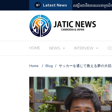
Latest News
តឡើងដោយអ្នកគាំទ្ររឿងអានីមេជប៉ុន
ពិព័រណ៌ EXPO 2025 នៅតំ
HOME
NEWS
INTERVIEW
C
Home
/
Blog
/
サッカーを通じて教える夢の大切