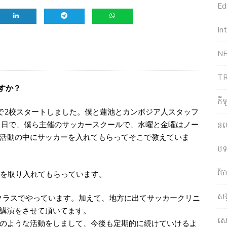
Edi
In
NE
T
すか？
កី
ンで2校スタートしました。僕と蓮池とカンボジア人スタッフ
、日で、僕ら主催のサッカースクールで、水曜と金曜はノー
ន
活動の中にサッカーを入れてもらってそこで教えていま
បទ
វិ
ンを取り入れてもらっています。
សង
クラスでやっています。加えて、地方に出てサッカークリニ
講演をさせて頂いてます。
សេដ
のような活動をしまして、今後も定期的に続けていけるよ