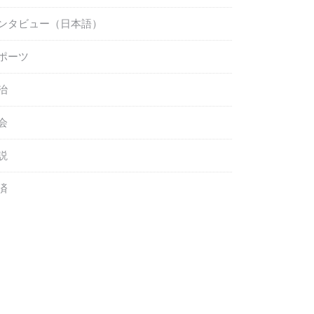
ンタビュー（日本語）
ポーツ
治
会
説
済