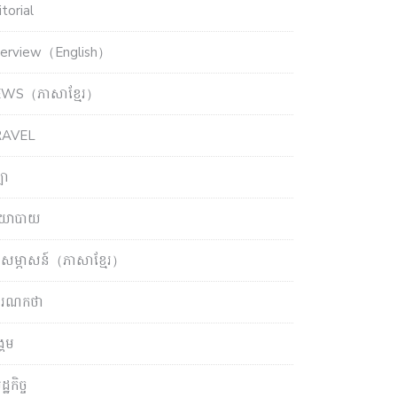
torial
terview（English）
WS（ភាសាខ្មែរ）
RAVEL
ឡា
យោបាយ
សម្ភាសន៍（ភាសាខ្មែរ）
ចារណកថា
្គម
្ឋកិច្ច