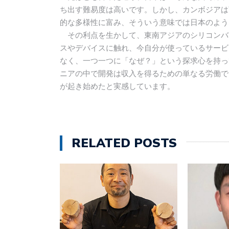
ち出す難易度は高いです。しかし、カンボジアは
的な多様性に富み、そういう意味では日本のよう
その利点を生かして、東南アジアのシリコンバ
スやデバイスに触れ、今自分が使っているサービ
なく、一つ一つに「なぜ？」という探求心を持っ
ニアの中で開発は収入を得るための単なる労働で
が起き始めたと実感しています。
RELATED POSTS