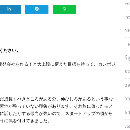
Edi
In
NE
T
ください。
កី
開発会社を作る！と大上段に構えた目標を持って、カンボジ
ន
បទ
វិ
だ成長すべきところがある分、伸びしろがあるという事な
素地が整っていない印象があります。それ故に偏ったモノ
សង
に話したりする傾向が強いので、スタートアップの頃から
うに気を付けてきました。
សេដ