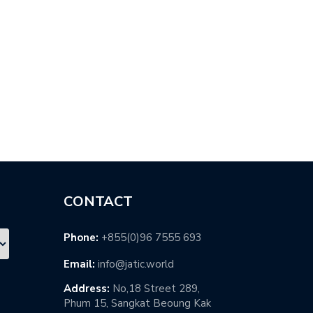
カンボジア…
世界一住…
CONTACT
Phone:
+855(0)96 7555 693
Email:
info@jatic.world
Address:
No,18 Street 289,
Phum 15, Sangkat Beoung Kak