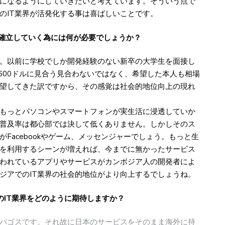
になるようにしていきたいと考えています。そういう点で
のIT業界が活発化する事は喜ばしいことです。
を確立していく為には何が必要でしょうか？
。以前に学校でしか開発経験のない新卒の大学生を面接し
600ドルに見合う見合わないではなく、希望した本人も相場
望してきた訳ですから、その感覚は社会的地位向上の現れ
もっとパソコンやスマートフォンが実生活に浸透していか
普及率は都心部では決して低くありません。しかしそのス
Facebookやゲーム、メッセンジャーでしょう。もっと生
ンを利用するシーンが増えれば、今までに無かったサービス
われているアプリやサービスがカンボジア人の開発者によ
ジアでのIT業界の社会的地位がより向上するでしょうね。
のIT業界をどのように期待しますか？
パゴスです。それ故に日本のサービスをそのまま海外に持