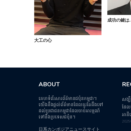
成功の鍵は
大工の心
ABOUT
RE
គេហទំព័រសារព័ត៌មានជប៉ុនកម្ពុជា។
សង្ឃ
យើងនឹងផ្តល់ព័ត៌មានដែលគួរតែដឹងទៅ
ដែលប
ដល់ប្រជាជនកម្ពុជាដែលចាប់អារម្មណ៍
អានី
ទៅនឹងប្រទេសជប៉ុន។
202
日系カンボジアニュースサイト