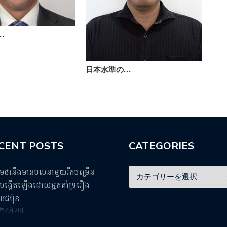
…
日本水準の…
「
CENT POSTS
CATEGORIES
ឹមថានឹងមានចលនាមួយរីកចម្រើន
ង្កើតឡើងដោយអ្នកគាំទ្ររឿង
មេជប៉ុន
5年7月28日