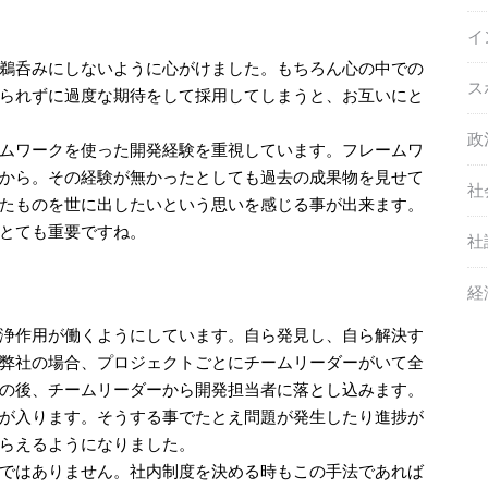
イ
鵜呑みにしないように心がけました。もちろん心の中での
ス
られずに過度な期待をして採用してしまうと、お互いにと
政
ムワークを使った開発経験を重視しています。フレームワ
から。その経験が無かったとしても過去の成果物を見せて
社
たものを世に出したいという思いを感じる事が出来ます。
とても重要ですね。
社
経
浄作用が働くようにしています。自ら発見し、自ら解決す
弊社の場合、プロジェクトごとにチームリーダーがいて全
の後、チームリーダーから開発担当者に落とし込みます。
が入ります。そうする事でたとえ問題が発生したり進捗が
らえるようになりました。
ではありません。社内制度を決める時もこの手法であれば