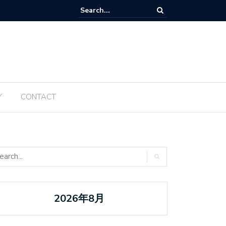
Tanabata ប្រចាំឆ្នាំ ២០២៥ ត្រូវបានធ្វើឡើងម្តងទៀតនៅឆ្នាំនេះ
Y
CONTACT
2026年8月