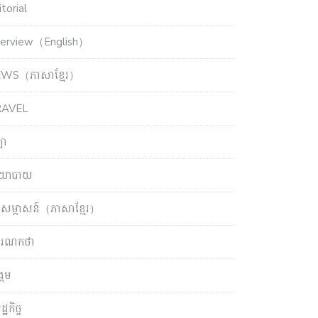
torial
terview（English）
WS（ភាសាខ្មែរ）
RAVEL
ឡា
យោបាយ
សម្ភាសន៍（ភាសាខ្មែរ）
ចារណកថា
្គម
្ឋកិច្ច