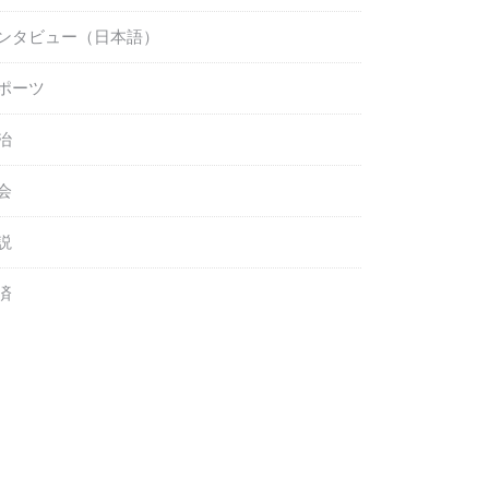
ンタビュー（日本語）
ポーツ
治
会
説
済