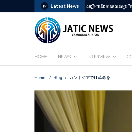
Latest News
តឡើងដោយអ្នកគាំទ្ររឿងអានីមេជប៉ុន
ពិព័រណ៌ EXPO 2025 នៅតំ
HOME
NEWS
INTERVIEW
C
Home
/
Blog
/
カンボジアでIT革命を