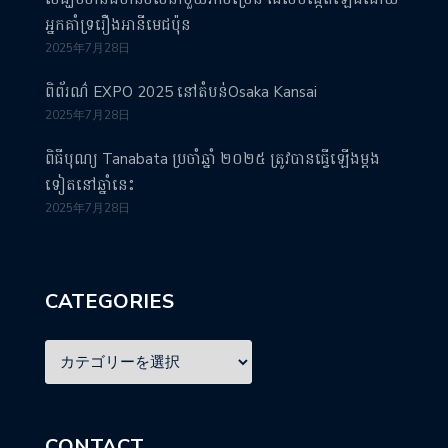
អ្នកគាំទ្ររឿងអានីមេជប៉ុន
2025年7月28日
ពិព័រណ៌ EXPO 2025 នៅតំបន់Osaka Kansai
2025年7月28日
ពិធីបុណ្យ Tanabata ប្រចាំឆ្នាំ ២០២៥ ត្រូវបានធ្វើឡើងម្តង
ទៀតនៅឆ្នាំនេះ
2025年7月28日
CATEGORIES
CONTACT