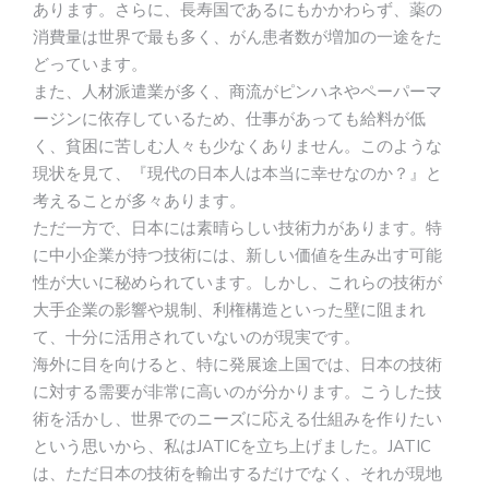
あります。さらに、長寿国であるにもかかわらず、薬の
消費量は世界で最も多く、がん患者数が増加の一途をた
どっています。
また、人材派遣業が多く、商流がピンハネやペーパーマ
ージンに依存しているため、仕事があっても給料が低
く、貧困に苦しむ人々も少なくありません。このような
現状を見て、『現代の日本人は本当に幸せなのか？』と
考えることが多々あります。
ただ一方で、日本には素晴らしい技術力があります。特
に中小企業が持つ技術には、新しい価値を生み出す可能
性が大いに秘められています。しかし、これらの技術が
大手企業の影響や規制、利権構造といった壁に阻まれ
て、十分に活用されていないのが現実です。
海外に目を向けると、特に発展途上国では、日本の技術
に対する需要が非常に高いのが分かります。こうした技
術を活かし、世界でのニーズに応える仕組みを作りたい
という思いから、私はJATICを立ち上げました。JATIC
は、ただ日本の技術を輸出するだけでなく、それが現地