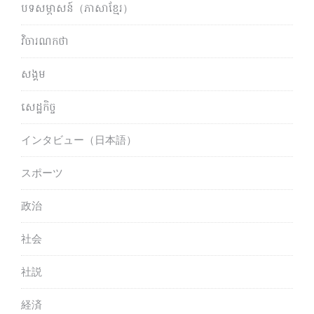
បទសម្ភាសន៍（ភាសាខ្មែរ）
វិចារណកថា
សង្គម
សេដ្ឋកិច្ច
インタビュー（日本語）
スポーツ
政治
社会
社説
経済