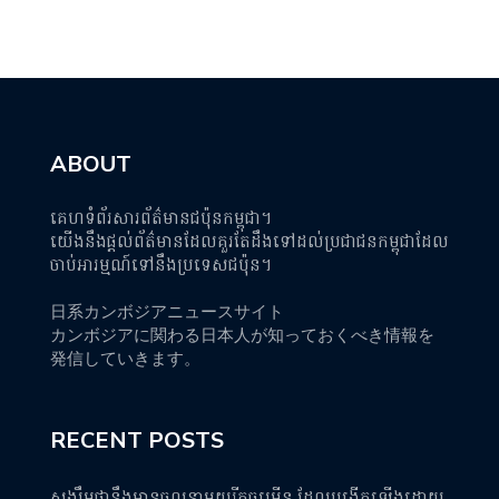
ABOUT
គេហទំព័រសារព័ត៌មានជប៉ុនកម្ពុជា។
យើងនឹងផ្តល់ព័ត៌មានដែលគួរតែដឹងទៅដល់ប្រជាជនកម្ពុជាដែល
ចាប់អារម្មណ៍ទៅនឹងប្រទេសជប៉ុន។
日系カンボジアニュースサイト
カンボジアに関わる日本人が知っておくべき情報を
発信していきます。
RECENT POSTS
សង្ឃឹមថានឹងមានចលនាមួយរីកចម្រើន ដែលបង្កើតឡើងដោយ