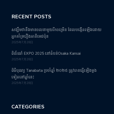
RECENT POSTS
សង្ឃឹមថានឹងមានចលនាមួយរីកចម្រើន ដែលបង្កើតឡើងដោយ
អ្នកគាំទ្ររឿងអានីមេជប៉ុន
2025年7月28日
ពិព័រណ៌ EXPO 2025 នៅតំបន់Osaka Kansai
2025年7月28日
ពិធីបុណ្យ Tanabata ប្រចាំឆ្នាំ ២០២៥ ត្រូវបានធ្វើឡើងម្តង
ទៀតនៅឆ្នាំនេះ
2025年7月28日
CATEGORIES