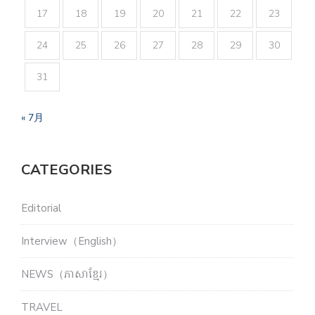
17
18
19
20
21
22
23
24
25
26
27
28
29
30
31
« 7月
CATEGORIES
Editorial
Interview（English）
NEWS（ភាសាខ្មែរ）
TRAVEL