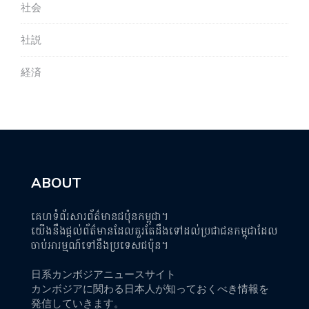
社会
社説
経済
ABOUT
គេហទំព័រសារព័ត៌មានជប៉ុនកម្ពុជា។
យើងនឹងផ្តល់ព័ត៌មានដែលគួរតែដឹងទៅដល់ប្រជាជនកម្ពុជាដែល
ចាប់អារម្មណ៍ទៅនឹងប្រទេសជប៉ុន។
日系カンボジアニュースサイト
カンボジアに関わる日本人が知っておくべき情報を
発信していきます。