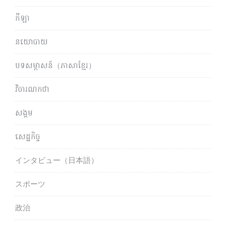
កីឡា
នយោបាយ
បទសម្ភាសន៍（ភាសាខ្មែរ）
វិចារណកថា
សង្គម
សេដ្ឋកិច្ច
インタビュー（日本語）
スポーツ
政治