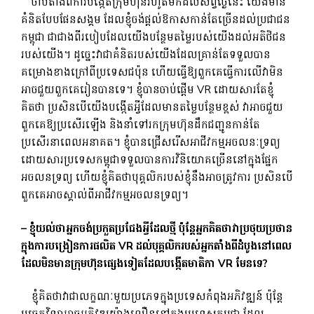
ចាប់តាំងពីការបង្កើតក្រុមហ៊ុនរហូតមកដល់សព្វថ្ងៃនេះ យើងមាន
គំនិតបែបផែនសង្គម ដែលខ្ញុំចង់ផ្តល់ឱកាសកាន់តែច្រើនដល់ប្រជាជន
កម្ពុជា ជាជាងពីរបៀបដែលយើងបន្ថែមតម្លៃរបស់យើងដល់អតិថិជន
របស់យើង។ ដូច្នេះ​វា​ជា​គំនិត​របស់​យើង​ដែល​គ្រាន់​តែ​ទទួល​បាន​
គម្រោង​ខាង​ក្រៅ​ពី​ប្រទេស​ជប៉ុន ហើយ​ធ្វើ​ឱ្យ​ពួកគេ​ធ្វើការ​លើ​វា​មិន​
អាច​ជួយ​ពួកគេ​រៀន​បាន​ទេ។ ខ្ញុំបានចាប់ផ្តើម VR ដោយសារតែខ្ញុំ
គិតថា ប្រសិនបើយើងបង្កើតអ្វីដែលមានតម្លៃបន្ថែមខ្ពស់ វាអាចជួយ
ពួកគេឱ្យប្រសើរឡើង និងនាំទៅរកក្រុមហ៊ុនដឹកជញ្ជូនកាន់តែ
ប្រសើរនាពេលអនាគត។ ខ្ញុំបានជ្រើសរើសអាជីវកម្មអចលនៈទ្រព្យ
ដោយសារប្រទេសកម្ពុជាទទួលបានការវិនិយោគច្រើននៅក្នុងផ្នែក
អចលនទ្រព្យ ហើយខ្ញុំគិតថាបុគ្គលិករបស់ខ្ញុំនឹងអាចត្រូវការ ប្រសិនបើ
ពួកគេអាចស្គាល់ពីអាជីវកម្មអចលនទ្រព្យ។
– ខ្ញុំយល់ថាអ្នកចង់ប្រកួតប្រជែងអ្វីដែលថ្មី ប៉ុន្តែអ្នកគិតថាវាប្រថុយប្រថាន
ក្នុងការបង្រៀនការផលិត VR ដល់បុគ្គលិករបស់អ្នកតាំងពីដំបូងនៅពេល
ដែលមិនមានក្រុមហ៊ុនផ្សេងទៀតដែលបង្កើតមាតិកា VR មែនទេ?
ខ្ញុំ​គិត​ថា​វា​ជា​លក្ខណៈ​មួយ​ប្រភេទ​ក្នុង​ប្រទេស​កំពុង​អភិវឌ្ឍន៍ ប៉ុន្តែ​