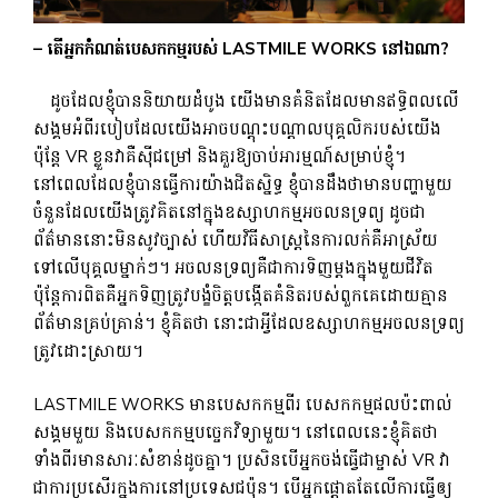
– តើអ្នកកំណត់បេសកកម្មរបស់ LASTMILE WORKS នៅឯណា?
ដូចដែលខ្ញុំបាននិយាយដំបូង យើងមានគំនិតដែលមានឥទ្ធិពលលើ
សង្គមអំពីរបៀបដែលយើងអាចបណ្តុះបណ្តាលបុគ្គលិករបស់យើង
ប៉ុន្តែ VR ខ្លួនវាគឺស៊ីជម្រៅ និងគួរឱ្យចាប់អារម្មណ៍សម្រាប់ខ្ញុំ។
នៅពេលដែលខ្ញុំបានធ្វើការយ៉ាងជិតស្និទ្ធ ខ្ញុំបានដឹងថាមានបញ្ហាមួយ
ចំនួនដែលយើងត្រូវគិតនៅក្នុងឧស្សាហកម្មអចលនទ្រព្យ ដូចជា
ព័ត៌មាននោះមិនសូវច្បាស់ ហើយវិធីសាស្ត្រនៃការលក់គឺអាស្រ័យ
ទៅលើបុគ្គលម្នាក់ៗ។ អចលនទ្រព្យគឺជាការទិញម្តងក្នុងមួយជីវិត
ប៉ុន្តែការពិតគឺអ្នកទិញត្រូវបង្ខំចិត្តបង្កើតគំនិតរបស់ពួកគេដោយគ្មាន
ព័ត៌មានគ្រប់គ្រាន់។ ខ្ញុំ​គិត​ថា នោះ​ជា​អ្វី​ដែល​ឧស្សាហកម្ម​អចលនទ្រព្យ​
ត្រូវ​ដោះស្រាយ។
LASTMILE WORKS មានបេសកកម្មពីរ បេសកកម្មផលប៉ះពាល់
សង្គមមួយ និងបេសកកម្មបច្ចេកវិទ្យាមួយ។ នៅពេលនេះខ្ញុំគិតថា
ទាំងពីរមានសារៈសំខាន់ដូចគ្នា។ ប្រសិនបើអ្នកចង់ធ្វើជាម្ចាស់ VR វា
ជាការប្រសើរក្នុងការនៅប្រទេសជប៉ុន។ បើ​អ្នក​ផ្តោត​តែ​លើ​ការ​ធ្វើ​ឲ្យ​