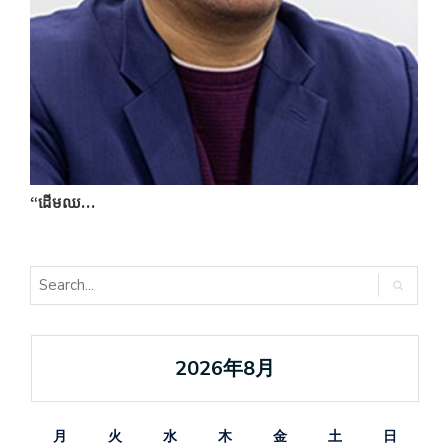
“ដើមឈ…
ប
2026年8月
月
火
水
木
金
土
日