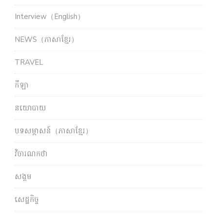
Interview（English）
NEWS（ភាសាខ្មែរ）
TRAVEL
កីឡា
នយោបាយ
បទសម្ភាសន៍（ភាសាខ្មែរ）
វិចារណកថា
សង្គម
សេដ្ឋកិច្ច