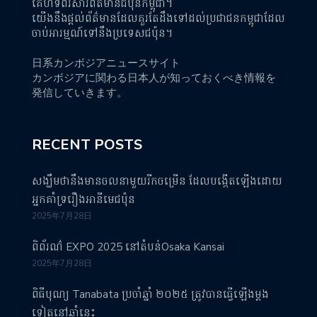
គេហទំព័រសារព័ត៌មានជប៉ុនកម្ពុជា។
យើងនឹងផ្តល់ព័ត៌មានដែលគួរតែដឹងទៅដល់ប្រជាជនកម្ពុជាដែល
ចាប់អារម្មណ៍ទៅនឹងប្រទេសជប៉ុន។
日系カンボジアニュースサイト
カンボジアに関わる日本人が知っておくべき情報を
発信していきます。
RECENT POSTS
សង្ឃឹមថានឹងមានចលនាមួយរីកចម្រើន ដែលបង្កើតឡើងដោយ
អ្នកគាំទ្ររឿងអានីមេជប៉ុន
2025年7月28日
ពិព័រណ៌ EXPO 2025 នៅតំបន់Osaka Kansai
2025年7月28日
ពិធីបុណ្យ Tanabata ប្រចាំឆ្នាំ ២០២៥ ត្រូវបានធ្វើឡើងម្តង
ទៀតនៅឆ្នាំនេះ