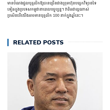
មាន​បំណង​ជួល​បុគ្គលិក​ឱ្យ​បាន​ច្រើន​ជាង​ក្រុមហ៊ុន​បច្ចេកវិទ្យា​ដទៃ​
ទៀត​ក្នុង​ប្រទេស​កម្ពុជា​នាពេល​បច្ចុប្បន្ន។ វាពិតជាល្អណាស់
ប្រសិនបើយើងអាចមានបុគ្គលិក 100 នាក់ក្នុងឆ្នាំនេះ។
RELATED POSTS