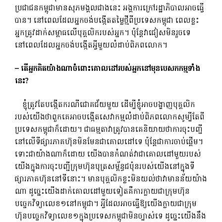
ប្រជាជន​កម្ពុជា​មាន​សុភមង្គល​ជាង​នេះ អង្គការ​ក្រៅ​រដ្ឋាភិបាល​អាច​ធ្វើ​
បាន។ នៅពេលដែលអ្នកចង់បង្កើតតម្លៃថ្មីពីប្រទេសកម្ពុជា ពេលខ្លះ
អ្នកត្រូវដាក់សម្ពាធលើបុគ្គលិករបស់អ្នក។ ប៉ុន្តែវាជៀសមិនរួចទេ
នៅពេលដែលអ្នកចង់បង្កើតអ្វីមួយលំដាប់ពិភពលោក។
– តើអ្នកគិតយ៉ាងណាចំពោះគោលដៅរបស់អ្នកនៅមុនបេសកកម្មទាំង
នេះ?
ខ្ញុំត្រូវតែបង្កើតករណីជោគជ័យមួយ ដើម្បីខ្ញុំអាចបង្ហាញបុគ្គលិក
របស់យើងថាពួកគេអាចបង្កើតសេវាកម្មលំដាប់ពិភពលោកសូម្បីតែពី
ប្រទេសកម្ពុជាក៏ដោយ។ ជាធម្មតាវាត្រូវបានគេនិយាយថាការចុះបញ្ជី
នៅលើទីផ្សារភាគហ៊ុនមិនមែនជាគោលដៅទេ ប៉ុន្តែជាការចាប់ផ្តើម។
ទោះជាយ៉ាងណាក៏ដោយ យើងបានកំណត់វាជាគោលដៅមួយរបស់
យើងក្នុងការចុះបញ្ជីក្រុមហ៊ុនបុត្រសម្ព័ន្ធជប៉ុនរបស់យើងនៅក្នុងទី
ផ្សារភាគហ៊ុននៅទីនោះ។ មាន​បុគ្គលិក​ខ្លះ​មិន​យល់​ថា​វា​មាន​ន័យ​យ៉ាង​
ណា ដូច្នេះ​យើង​ដាក់​គោលដៅ​មួយ​ទៀត​គឺ​ការ​ក្លាយ​ជា​ក្រុមហ៊ុន​
បច្ចេកវិទ្យា​លេខ​១​នៅ​កម្ពុជា។ អ្វី​ដែល​អាច​ធ្វើ​ឱ្យ​យើង​ក្លាយ​ជា​ក្រុម
ហ៊ុន​បច្ចេកវិទ្យា​លេខ​១​ក្នុង​ប្រទេស​កម្ពុជា​មិន​ច្បាស់​ទេ ដូច្នេះ​យើង​នឹង​