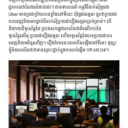
បច្ចេកវិទ្យា​អាច​អភិវឌ្ឍ​យ៉ាង​លឿន​នៅ​ក្នុង​ប្រទេស​កម្ពុជា ដែល​
ជួនកាល​វា​រំលង​លំដាប់​ថេរ។ ជាឧទាហរណ៍ កម្មវិធីតាក់ស៊ីដូចជា
Uber មានប្រជាប្រិយភាពខ្លាំងនៅទីនេះ ប៉ុន្តែជាធម្មតា ពួកវាក្លាយជា
ការពេញនិយមបន្ទាប់ពីតាក់ស៊ីក្លាយជារឿងធម្មតាគ្រប់គ្រាន់។ បើ
និយាយពីទូរស័ព្ទដៃ ប្រទេសកម្ពុជាបានរំលងដំណើរការនៃ
ទូរស័ព្ទលើតុ ក្លាយជារឿងធម្មតា ហើយទូរស័ព្ទដៃបានក្លាយជាការ
ពេញនិយមជំនួសវិញ។ រឿងបែបនេះអាចកើតឡើងនៅទីនេះ ដូច្នេះ
ខ្ញុំមិនបានគិតថាវាមានគ្រោះថ្នាក់ក្នុងការចាប់ផ្តើម VR នោះទេ។