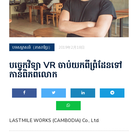
បទសម្ភាសន៍（ភាសាខ្មែរ）
2019年2月18日
បច្ចេកវិទ្យា VR ចាប់យកពីព្រំដែនទៅ
កាន់ពិភពលោក
LASTMILE WORKS (CAMBODIA) Co., Ltd.