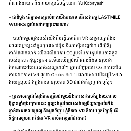
តំណាងនាយក និងនាយកប្រតិបត្តិ លោក Yu Kobayashi
– ជាដំបូង តើអ្នកអាចប្រាប់ពួកយើងបានទេ តើសេវាកម្ម LASTMILE
WORKS ផ្តល់សេវាកម្មប្រភេទណា?
សេវាកម្មចម្បងរបស់យើងគឺបង្កើតមាតិកា VR សម្រាប់ភ្នាក់ងារ
អចលនទ្រព្យនៅក្នុងប្រទេសជប៉ុន និងអាស៊ីអាគ្នេយ៍។ ដើម្បីឱ្យ
កាន់តែជាក់លាក់ យើងផលិតអគារ CG រួមទាំងការតុបតែងខាងក្នុង
របស់ពួកគេ ដូច្នេះអ្នកអាចមើលឃើញថាតើអគារនឹងមានរូបរាង
បែបណានៅពេលសាងសង់រួចរាល់។ អ្នកឃើញអគារ CG របស់យើង
តាមរយៈកាស VR ដូចជា Oculus Rift ។ ដោយសារយើងប្រើ VR វា
ងាយស្រួលជាងក្នុងការមានរូបភាព 3D ជាជាងគំនូរព្រាង ឬគំរូ។
– ប្រទេសកម្ពុជាកំពុងរីកចម្រើនជាមួយនឹងការសាងសង់ក្នុងរយៈពេល
ប៉ុន្មានឆ្នាំចុងក្រោយនេះ ដូច្នេះវាគួរតែជាសេវាកម្មដ៏ល្អសម្រាប់ទាំង
ភ្នាក់ងារអចលនទ្រព្យ និងអ្នកទិញ។ ខ្ញុំគិតថា VR គឺជាបច្ចេកវិទ្យាថ្មី តើ
ទិដ្ឋភាពមួយណាដែល VR ចាប់អារម្មណ៍ជាងគេ?