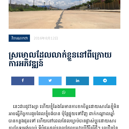
វិចារណកថា
2016年8月12日
ស្រមោលដែលលាក់ខ្លួននៅពីក្រោយ
ការអភិវឌ្ឍន៍
នេះជារដូវវស្សា ហើយខ្ញុំតែងតែមានការខកចិត្តដោយសារតែខ្ញុំមិន
អាចធ្វើកិច្ចការដូចដែលខ្ញុំចង់បាន ប៉ុន្តែផ្ទុយទៅវិញ ពាក់កណ្តាលឆ្នាំ
បានកន្លងផុតទៅ ហើយនៅពេលដែលច្បាប់បានផ្លាស់ប្តូរដោយសារ
ការកែទម្រង់ច្បាប់ ទីបំផុតដល់ពេលដែលត្រូវប្រើវិធីធ្វើថ្មី។ ល្បឿននៃ