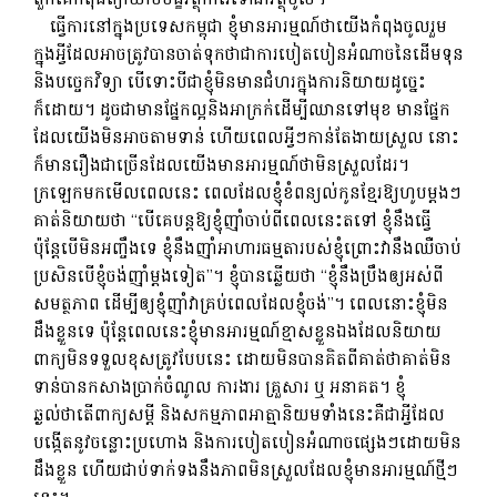
ធ្វើការនៅក្នុងប្រទេសកម្ពុជា ខ្ញុំមានអារម្មណ៍ថាយើងកំពុងចូលរួម
ក្នុងអ្វីដែលអាចត្រូវបានចាត់ទុកថាជាការបៀតបៀនអំណាចនៃដើមទុន
និងបច្ចេកវិទ្យា បើទោះបីជាខ្ញុំមិនមានជំហរក្នុងការនិយាយដូច្នេះ
ក៏ដោយ។ ដូច​ជា​មាន​ផ្នែក​ល្អ​និង​អាក្រក់​ដើម្បី​ឈាន​ទៅ​មុខ មាន​ផ្នែក​
ដែល​យើង​មិន​អាច​តាម​ទាន់ ហើយ​ពេល​អ្វីៗ​កាន់​តែ​ងាយ​ស្រួល នោះ​
ក៏​មាន​រឿង​ជា​ច្រើន​ដែល​យើង​មាន​អារម្មណ៍​ថា​មិន​ស្រួល​ដែរ។
ក្រឡេកមកមើលពេលនេះ ពេលដែលខ្ញុំខំពន្យល់កូនខ្មែរឱ្យហូបម្តងៗ
គាត់និយាយថា “បើគេបន្តឱ្យខ្ញុំញ៉ាំចាប់ពីពេលនេះតទៅ ខ្ញុំនឹងធ្វើ
ប៉ុន្តែបើមិនអញ្ចឹងទេ ខ្ញុំនឹងញ៉ាំអាហារធម្មតារបស់ខ្ញុំព្រោះវានឹងឈឺចាប់
ប្រសិនបើខ្ញុំចង់ញ៉ាំម្តងទៀត”។ ខ្ញុំ​បាន​ឆ្លើយ​ថា “ខ្ញុំ​នឹង​ប្រឹង​ឲ្យ​អស់​ពី​
សមត្ថភាព ដើម្បី​ឲ្យ​ខ្ញុំ​ញ៉ាំ​វា​គ្រប់​ពេល​ដែល​ខ្ញុំ​ចង់”។​ ពេលនោះខ្ញុំមិន
ដឹងខ្លួនទេ ប៉ុន្តែពេលនេះខ្ញុំមានអារម្មណ៍ខ្មាសខ្លួនឯងដែលនិយាយ
ពាក្យមិនទទួលខុសត្រូវបែបនេះ ដោយមិនបានគិតពីគាត់ថាគាត់មិន
ទាន់បានកសាងប្រាក់ចំណូល ការងារ គ្រួសារ ឬ អនាគត។ ខ្ញុំ
ឆ្ងល់ថាតើពាក្យសម្ដី និងសកម្មភាពអាត្មានិយមទាំងនេះគឺជាអ្វីដែល
បង្កើតនូវចន្លោះប្រហោង និងការបៀតបៀនអំណាចផ្សេងៗដោយមិន
ដឹងខ្លួន ហើយជាប់ទាក់ទងនឹងភាពមិនស្រួលដែលខ្ញុំមានអារម្មណ៍ថ្មីៗ