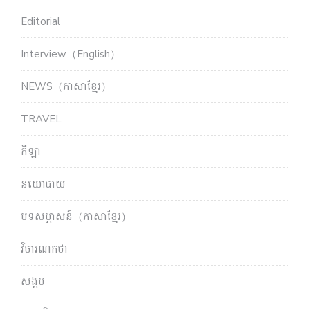
Editorial
Interview（English）
NEWS（ភាសាខ្មែរ）
TRAVEL
កីឡា
នយោបាយ
បទសម្ភាសន៍（ភាសាខ្មែរ）
វិចារណកថា
សង្គម