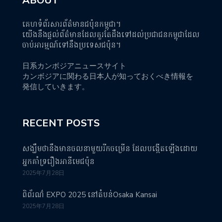
ABOUT
គេហទំព័រសារព័ត៌មានជប៉ុនកម្ពុជា។
យើងនឹងផ្តល់ព័ត៌មានដែលគួរតែដឹងទៅដល់ប្រជាជនកម្ពុជាដែល
ចាប់អារម្មណ៍ទៅនឹងប្រទេសជប៉ុន។
日系カンボジアニュースサイト
カンボジアに関わる日本人が知っておくべき情報を
発信していきます。
RECENT POSTS
សង្ឃឹមថានឹងមានចលនាមួយរីកចម្រើន ដែលបង្កើតឡើងដោយ
អ្នកគាំទ្ររឿងអានីមេជប៉ុន
2025年7月28日
ពិព័រណ៌ EXPO 2025 នៅតំបន់Osaka Kansai
2025年7月28日