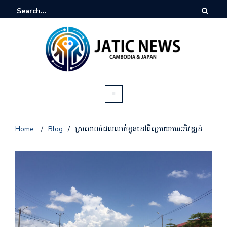
Home
/
Blog
/
ស្រមោលដែលលាក់ខ្លួននៅពីក្រោយការអភិវឌ្ឍន៍