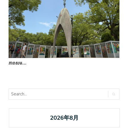
ភាពសម…
ហ
2026年8月