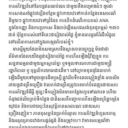
ការអភិវឌ្ឍន៍នៅតែបន្តឥតឈប់ឈរ ជាមួយនឹងគម្រោងធំៗ ដូចជា
ការសាងសង់ផ្លូវរថភ្លើងបន្ថែម ផ្លូវហាយវេទៅកាន់កន្លែងទេសចរណ៍
នីមួយៗ ផ្លូវហាយវេទៅព្រំដែន ការបើកដំណើរការរបស់ ANA
ក្នុងខែកញ្ញា និងការប្រកាស និងចាប់ផ្តើមសាងសង់ខុនដូកម្ពស់ ១៣០
ជាន់ ប៉ុន្តែការរស់នៅទីនេះជារៀងរាល់ថ្ងៃ ខ្ញុំមានអារម្មណ៍រំជើបរំជួល
នៅលើអាកាសនៅក្នុងអារម្មណ៍របស់ខ្ញុំ។
មានអ្វីមួយដែលមិនសមស្របនឹងស្ថានភាពបច្ចុប្បន្ន មិនថាជា
ព័ត៌មានដែលយើងឮជារៀងរាល់ថ្ងៃ ការកើតឡើងជុំវិញខ្លួន ការ
សន្ទនាធម្មតាជាមួយអ្នកស្គាល់គ្នា ឬទទួលទានអាហារជាមួយមន្ត្រី
រដ្ឋាភិបាល ឬ បុគ្គលិកយោធាជាដើម។ នៅក្រោមខុនដូដែលហក់
ឡើងពីមួយទៅមួយដូចដើមឬស្សី ផ្លូវលិចទឹកពេលភ្លៀងខ្លាំង អាចលិច
រថយន្តជាច្រើនគ្រឿង វាលភក់ជាច្រើនត្រូវបានចាក់បំពេញដោយសារ
ការអភិវឌ្ឍន៏ដីធ្លី ដូច្នេះទឹកភ្លៀងមិនមានកន្លែងហូរទៅណាទេ ហើយ
កំពុងជន់លិចគ្រប់ទីកន្លែង ជាពិសសគឺបញ្ហាការកើនឡើងឧក្រិដ្ឋកម្មនៃ
យុវជន និងការថយចុះនៃសុវត្ថិភាពសាធារណៈដោយសារ
គ្រឿងញៀន។ ភាពខុសគ្នានៃប្រាក់ចំណូល ការអភិវឌ្ឍន៍ហួសហេតុ
និងអតុល្យភាពរវាងការផ្គត់ផ្គង់ និងតម្រូវការ។ វា​មាន​អារម្មណ៍​ថា​
ពួកគេ​កំពុង​ព្យាយាម​បង្ខំ​វត្ថុ​ការ៉េ​ទៅ​ជា​វត្ថុ​មូល។