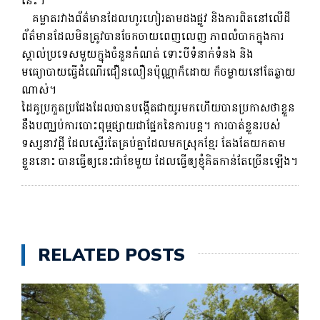
នេះ។
គម្លាតរវាងព័ត៌មានដែលហូរហៀរតាមដងផ្លូវ និងការពិតនៅលើដី
ព័ត៌មានដែលមិនត្រូវបានចែកចាយពេញលេញ ភាពលំបាកក្នុងការ
ស្គាល់ប្រទេសមួយក្នុងចំនួនកំណត់ ទោះបីទំនាក់ទំនង និង
មធ្យោបាយធ្វើដំណើរជឿនលឿនប៉ុណ្ណាក៏ដោយ ក៏ចម្ងាយនៅតែឆ្ងាយ
ណាស់។
ដៃគូប្រកួតប្រជែងដែលបានបង្កើតជាយូរមកហើយបានប្រកាសថាខ្លួន
នឹងបញ្ឈប់ការបោះពុម្ពផ្សាយជាផ្នែកនៃការបន្ត។ ការបាត់ខ្លួនរបស់
ទស្សនាវដ្ដី ដែលស្ទើរតែគ្រប់គ្នាដែលមកស្រុកខ្មែរ តែងតែយកតាម
ខ្លួននោះ បានធ្វើឲ្យនេះជាខែមួយ ដែលធ្វើឲ្យខ្ញុំគិតកាន់តែច្រើនឡើង។
RELATED POSTS