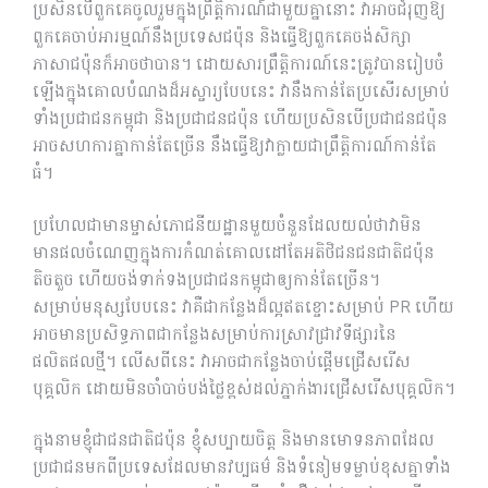
ប្រសិនបើពួកគេចូលរួមក្នុងព្រឹត្តិការណ៍ជាមួយគ្នានោះ វាអាចជំរុញឱ្យ
ពួកគេចាប់អារម្មណ៍នឹងប្រទេសជប៉ុន និងធ្វើឱ្យពួកគេចង់សិក្សា
ភាសាជប៉ុនក៏អាចថាបាន។ ដោយសារព្រឹត្តិការណ៍នេះត្រូវបានរៀបចំ
ឡើងក្នុងគោលបំណងដ៏អស្ចារ្យបែបនេះ វានឹងកាន់តែប្រសើរសម្រាប់
ទាំងប្រជាជនកម្ពុជា និងប្រជាជនជប៉ុន ហើយប្រសិនបើប្រជាជនជប៉ុន
អាចសហការគ្នាកាន់តែច្រើន នឹងធ្វើឱ្យវាក្លាយជាព្រឹត្តិការណ៍កាន់តែ
ធំ។
ប្រហែលជាមានម្ចាស់ភោជនីយដ្ឋានមួយចំនួនដែលយល់ថាវាមិន
មានផលចំណេញក្នុងការកំណត់គោលដៅតែអតិថិជនជនជាតិជប៉ុន
តិចតួច ហើយចង់ទាក់ទងប្រជាជនកម្ពុជាឲ្យកាន់តែច្រើន។
សម្រាប់មនុស្សបែបនេះ វាគឺជាកន្លែងដ៏ល្អឥតខ្ចោះសម្រាប់ PR ហើយ
អាចមានប្រសិទ្ធភាពជាកន្លែងសម្រាប់ការស្រាវជ្រាវទីផ្សារនៃ
ផលិតផលថ្មី។ លើសពីនេះ វាអាចជាកន្លែងចាប់ផ្តើមជ្រើសរើស
បុគ្គលិក ដោយមិនចាំបាច់បង់ថ្លៃខ្ពស់ដល់ភ្នាក់ងារជ្រើសរើសបុគ្គលិក។
ក្នុងនាមខ្ញុំជាជនជាតិជប៉ុន ខ្ញុំសប្បាយចិត្ត និងមានមោទនភាពដែល
ប្រជាជនមកពីប្រទេសដែលមានវប្បធម៌ និងទំនៀមទម្លាប់ខុសគ្នាទាំង