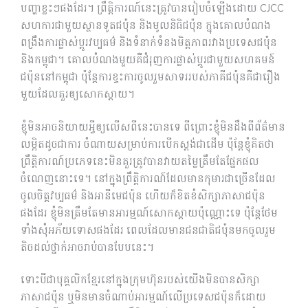
បញ្ហាខ្លះៗផងដែរ។ ព្រឹត្តិការណ៍នេះត្រូវបានរៀបចំឡើងដោយ CJCC
សហការជាមួយស្ថានទូតជប៉ុន និងមូលនិធិជប៉ុន ក្នុងគោលបំណង
ពង្រឹងការផ្លាស់ប្តូរវប្បធម៌ និងទំនាក់ទំនងមិត្តភាពរវាងប្រទេសជប៉ុន
និងកម្ពុជា។ គោល​បំណង​មួយ​គឺ​ជំរុញ​ការ​ផ្លាស់​ប្តូរ​ជាមួយ​សហគមន៍​
ជប៉ុន​នៅ​កម្ពុជា ប៉ុន្តែ​ការ​ខ្វះ​ការ​ចូលរួមសាទរ​របស់​ភាគី​ជប៉ុន​គឺជារឿង
មួយដែល​គួរ​ឲ្យ​សោកស្ដាយ។
ខ្ញុំមិនអាចនិយាយអ្វីឲ្យលើសពីនេះបានទេ ពីព្រោះខ្ញុំមិនដឹងពីព័ត៌មាន
លម្អិតដូចជាការ ចំណាយសម្រាប់ការបើកស្តង់ជាដើម ប៉ុន្តែខ្ញុំគិតថា
ព្រឹត្តិការណ៍ប្រភេទនេះមិនគួរត្រូវបានវាយតម្លៃត្រឹមតែផ្នែកផល
ចំណេញនោះទេ។ នៅក្នុងព្រឹត្តិការណ៍ដែលមានកុមារជាច្រើនដែល
ចូលចិត្តវប្បធម៌ និងអានីមេជប៉ុន ហើយក៏ខិតខំសិក្សាភាសាជប៉ុន
ផងដែរ ខ្ញុំមិនត្រឹមតែមានអារម្មណ៍សោកស្តាយប៉ុណ្ណោះទេ ប៉ុន្តែថែម
ទាំងសុំអភ័យទោសផងដែរ ពេលដែលមានជនជាតិជប៉ុនមកចូលរួម
តិចដល់ថ្នាក់អាចរាប់បានបែបនេះ។
ទោះបីជាបុគ្គលិកខ្មែរនៅក្នុងក្រុមហ៊ុនរបស់យើងមិនបានសិក្សា
ភាសាជប៉ុន ឬមិនមានចំណាប់អារម្មណ៍លើប្រទេសជប៉ុនក៏ដោយ