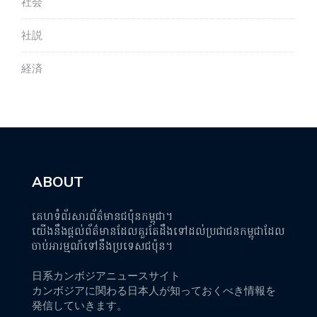
社会
社説
経済
ABOUT
គេហទំព័រសារព័ត៌មានជប៉ុនកម្ពុជា។
យើងនឹងផ្តល់ព័ត៌មានដែលគួរតែដឹងទៅដល់ប្រជាជនកម្ពុជាដែល
ចាប់អារម្មណ៍ទៅនឹងប្រទេសជប៉ុន។
日系カンボジアニュースサイト
カンボジアに関わる日本人が知っておくべき情報を
発信していきます。