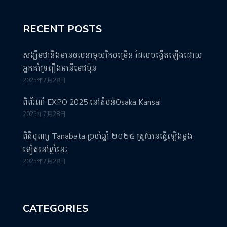
RECENT POSTS
សង្ឃឹមថានឹងមានចលនាមួយរីកចម្រើន ដែលបង្កើតឡើងដោយ
អ្នកគាំទ្ររឿងអានីមេជប៉ុន
2025年7月28日
ពិព័រណ៌ EXPO 2025 នៅតំបន់Osaka Kansai
2025年7月28日
ពិធីបុណ្យ Tanabata ប្រចាំឆ្នាំ ២០២៥ ត្រូវបានធ្វើឡើងម្តង
ទៀតនៅឆ្នាំនេះ
2025年7月28日
CATEGORIES