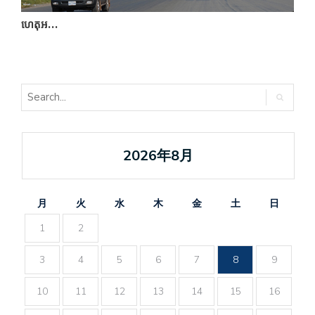
វ
ហេតុអ…
2026年8月
月
火
水
木
金
土
日
1
2
3
4
5
6
7
8
9
10
11
12
13
14
15
16