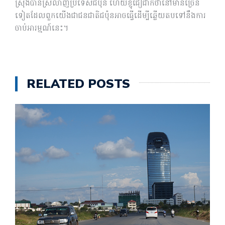
ស្រុងបានស្រលាញ់ប្រទេសជប៉ុន ហើយខ្ញុំជឿជាក់ថានៅមានច្រើន
ទៀតដែលពួកយើងជាជនជាតិជប៉ុនអាចធ្វើដើម្បីឆ្លើយតបទៅនឹងការ
ចាប់អារម្មណ៍នេះ។
RELATED POSTS