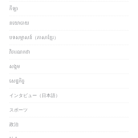
កីឡា
នយោបាយ
បទសម្ភាសន៍（ភាសាខ្មែរ）
វិចារណកថា
សង្គម
សេដ្ឋកិច្ច
インタビュー（日本語）
スポーツ
政治