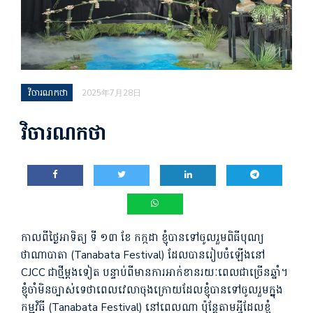
វិចារណកថា
2025年7月28日
វិចារណកថា
កាលពីថ្ងៃអាទិត្យ ទី ១៣ ខែ កក្កដា ខ្ញុំបានទៅចូលរួមពិធី​បុណ្យ
ថាណាបាតា (Tanabata Festival) ដែលបានរៀបចំឡើងនៅ
CJCC ជាថ្មីម្តងទៀត បន្ទាប់ពីមានការអាក់ខានរយៈពេលជាច្រើនឆ្នាំ។
ខ្ញុំចាំមិនច្បាស់ទេថាពេលវេលាចុងក្រោយដែលខ្ញុំបានទៅចូលរួមក្នុ្ងង
កម្មវិធី (Tanabata Festival)​ នៅពេលណា​ ប៉ុន្តែតាមអ្វីដែលខ្ញុំ