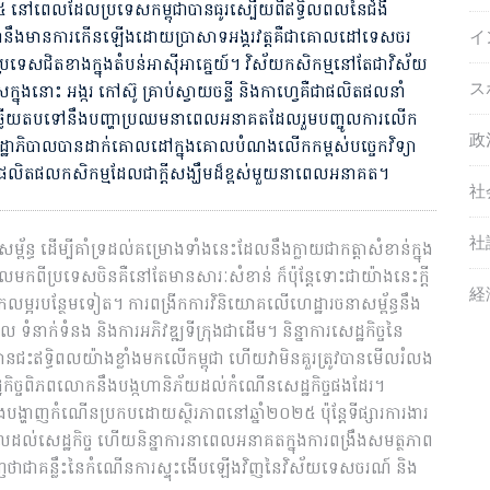
២៥ នៅពេលដែលប្រទេសកម្ពុជាបានធូរស្បើយពីឥទ្ធិលពលនៃជំងឺ
イ
ំពឹងថានឹងមានការកើនឡើងដោយប្រាសាទអង្គរវត្តគឺជាគោលដៅទេសចរ
េសជិតខាងក្នុងតំបន់អាសុីអាគ្នេយ៍។ វិស័យកសិកម្មនៅតែជាវិស័យ
ス
សក្នុងនោះ អង្ករ កៅស៊ូ គ្រាប់ស្វាយចន្ទី និងកាហ្វេគឺជាផលិតផលនាំ
ឆ្លើយតបទៅនឹងបញ្ហាប្រឈមនាពេលអនាគតដែល​រួមបញ្ចូលការលើក
政
ជរដ្ឋាភិបាលបានដាក់គោលដៅក្នុងគោលបំណងលើកកម្ពស់បច្ចេកវិទ្យា
រការផលិតផលកសិកម្មដែលជាក្តីសង្ឃឹមដ៏ខ្ពស់មួយនាពេលអនាគត។
社
社
ាសម្ព័ន្ធ ដើម្បីគាំទ្រដល់គម្រោងទាំងនេះដែលនឹងក្លាយជាកត្តាសំខាន់ក្នុង
លមកពីប្រទេសចិនគឺនៅតែមានសារៈសំខាន់ ក៏ប៉ុន្តែទោះជាយ៉ាងនេះក្តី
経
លម្អរបន្ថែមទៀត។ ការពង្រីកការវិនិយោគលើហេដ្ឋារចនាសម្ព័ន្ធនឹង
ពល ទំនាក់ទំនង និងការអភិវឌ្ឍទីក្រុងជាដើម។ និន្នាការសេដ្ឋកិច្ចនៃ
ានជះឥទ្ធិពលយ៉ាងខ្លាំងមកលើកម្ពុជា ហើយវាមិនគួរត្រូវបានមើលរំលង
សេដ្ឋកិច្ចពិភពលោកនឹងបង្កហានិភ័យដល់កំណើនសេដ្ឋកិច្ចផងដែរ។
ថានឹងបង្ហាញកំណើនប្រកបដោយស្ថិរភាពនៅឆ្នាំ២០២៥ ប៉ុន្តែទីផ្សារការងារ
ិពលដល់សេដ្ឋកិច្ច ហើយនិន្នាការនាពេលអនាគតក្នុងការពង្រឹងសមត្ថភាព
ញថាជាគន្លឹះនៃកំណើនការស្ទុះងើបឡើងវិញនៃវិស័យទេសចរណ៍ និង