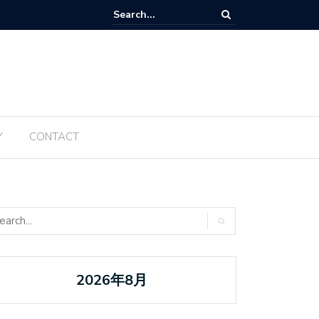
Tanabata ប្រចាំឆ្នាំ ២០២៥ ត្រូវបានធ្វើឡើងម្តងទៀតនៅឆ្នាំនេះ
Y
CONTACT
2026年8月