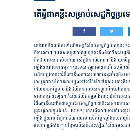
តើអ្វីជាគន្លឹះសម្រាប់សេដ្ឋកិច្ចប
នៅពេលដែលគិតទៅលើទស្សវិស័យសេដ្ឋកិច្ចរបស់ប្រទេសកម
ពិចារណា។ ប្រទេសកម្ពុជាបានជួបប្រទះនឹងកំណើនសេដ្ឋកិច្ច
ពិតជាមានសារៈសំខាន់ណាស់ក្នុងការពិចារណា និង យកចិ
ឡើងនាពេលខាងមុខ។ ប្រទេសកម្ពុជាមានការរីកចម្រើនយ
ហើយត្រូវបានគេរំពឹងថានឹងអាចសម្រេចបាននូវកំណើនសេដ្ឋកិ
អាចត្រូវបានកំណត់ជាចម្បងទៅលើវិស័យចំនួន៤ នោះគឺ៖ 
ដែលមានតម្លៃទាប និងផលិតភាពរបស់កម្ពុជានឹងនៅតែមាន
មានការកើនឡើង។ វិស័យផលិតកម្មទាំងនោះ ជាពិសេសការនា
រំពឹងថានឹងនៅតែជាស្នូលនៃសេដ្ឋកិច្ច។ ជាពិសេសដោយសារតែគំន
ជ្រុងជ្រោយក្នុងតំបន់ ( RCEP ) បានធ្វើអោយការនាំចេ
ឡើង ផ្ទុយទៅវិញការចំណាយទៅលើតម្លៃកម្លាំងពលកម្មក៏មា
ផលិតកម្មផងដែរ។ បន្ថែមលើសពីនេះទៀត វិស័យទេសចរណ៍គឺជ