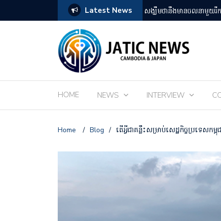
Latest News
តឡើងដោយអ្នកគាំទ្ររឿងអានីមេជប៉ុន
ពិព័រណ៌ EXPO 2025 នៅតំ
HOME
NEWS
INTERVIEW
C
Home
/
Blog
/
តើអ្វីជាគន្លឹះសម្រាប់សេដ្ឋកិច្ចប្រទេសកម្