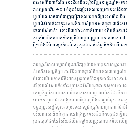
បានគេរំពឺងថាវិស័យនេះនឹងងើបឡើងវិញនៅក្នុងឆ្នាំ២០
រាតត្បាតកូវីដ ១៩។ ចំនួននៃភ្ញៀវទេសចរត្រូវបានគេរ
មួយដែលអាចទាក់ទាញភ្ញៀវទេសចរមកពីប្រទេសចិន និងប្រទ
មួយដ៏សំខាន់នៅក្នុងសេដ្ឋកិច្ចរបស់ប្រទេសកម្ពុជា​ ជាពិសេ
ចេញដ៏សំខាន់។ ទោះបីជាយ៉ាងណាក៏ដោយ ទន្ទឹមនឹងការ
កម្ពស់ផលិតភាពកសិកម្ម និងបម្រែបម្រួលអាកាសធាតុ រា
ថ្មីៗ និងកំណែទម្រង់កសិកម្ម ដូចជាការកែច្នៃ និងដំណើ
​​រាជរដ្ឋាភិបាលកម្ពុជាកំពុងអភិវឌ្ឍយ៉ាងសកម្មនូវហេដ្ឋារចន
កំណើនសេដ្ឋកិច្ច។ ការវិនិយោគផ្ទាល់ពីបរទេសជាចម្បងដែ
ចំពោះបរិយាកាសវិនិយោគត្រូវបានរំពឹងទុកថានឹងមានការកែ
គាំទ្រដល់សេដ្ឋកិច្ចទាំងមូលក្នុងវិស័យដូចជា ភស្តុភារ ថាម
សេដ្ឋកិច្ចពិភពលោក ជាពិសេសសហរដ្ឋអាមេរិក​ និង ចិន ប
នោះទេព្រោះថា សង្រ្គាមពាណិជ្ជកម្ម និងការធ្លាក់ចុះនៃ
បច្ចុប្បន្នសេដ្ឋកិច្ចរបស់ប្រទេសកម្ពុជាត្រូវបានព្យាករណ៍
បរិយាកាស និងនិន្នាការនៅក្នុងប្រទេសធំៗនឹងបន្តជះឥទ្ធ
ប្រកួតប្រជែងនៃវិស័យផលិតកម្មដែលត្រូវបានគេមើលឃើ