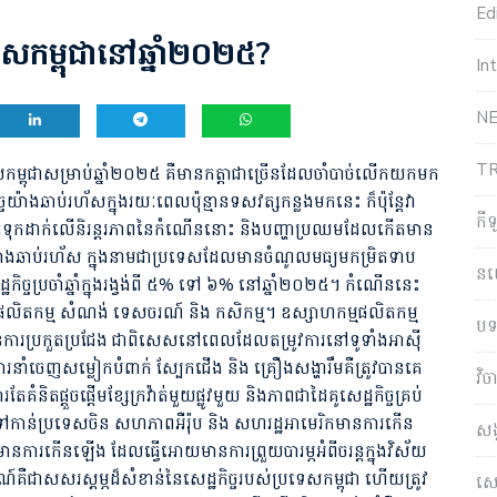
Edi
្រទេសកម្ពុជានៅឆ្នាំ២០២៥?
In
NE
T
្ពុជាសម្រាប់ឆ្នាំ២០២៥ គឺមានកត្តាជាច្រើនដែលចាំបាច់លើកយកមក
យ៉ាងឆាប់រហ័សក្នុងរយៈពេលប៉ុន្មានទសវត្សកន្លងមកនេះ ក៏ប៉ុន្តែវា
កី
ត្តទុកដាក់លើនិរន្តរភាពនៃកំណើននោះ និងបញ្ហាប្រឈមដែលកើតមាន
៉ាងឆាប់រហ័ស ក្នុងនាមជាប្រទេសដែលមានចំណូលមធ្យមកម្រិតទាប
ន
ច្ចប្រចាំឆ្នាំក្នុងរង្វង់ពី ៥% ទៅ ​៦% នៅឆ្នាំ២០២៥។ កំណើននេះ
ផលិតកម្ម សំណង់ ទេសចរណ៍ និង កសិកម្ម។ ឧស្សាហកម្មផលិតកម្ម
បទ
ការប្រកួតប្រជែង ជាពិសេសនៅពេលដែលតម្រូវការនៅទូទាំងអាសុី
ំចេញសម្លៀកបំពាក់ ស្បែកជើង និង គ្រឿងសង្ហារឹមគឺត្រូវបានគេ
វិ
ិតផ្តួចផ្តើមខ្សែក្រវ៉ាត់មួយផ្លូវមួយ និងភាពជាដៃគូសេដ្ឋកិច្ចគ្រប់
ញទៅកាន់ប្រទេសចិន សហភាពអឺរ៉ុប និង សហរដ្ឋអាមេរិកមានការកើន
សង
នការកើនឡើង ដែលធ្វើអោយមានការព្រួយបារម្ភអំពីចរន្តក្នុងវិស័យ
ាសសរស្តម្ភដ៏សំខាន់នៃសេដ្ឋកិច្ចរបស់ប្រទេសកម្ពុជា ហើយត្រូវ
សេដ