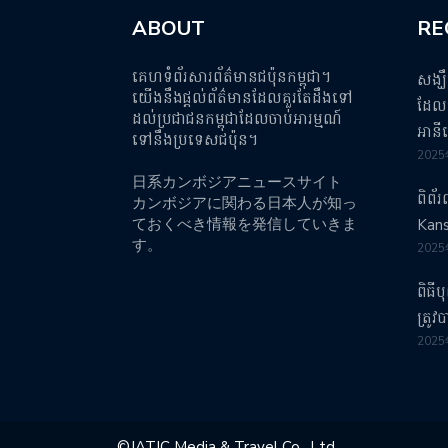
ABOUT
RE
គេហទំព័រសារព័ត៌មានជប៉ុនកម្ពុជា។
សង្ឃ
យើងនឹងផ្តល់ព័ត៌មានដែលគួរតែដឹងទៅ
ដែលប
ដល់ប្រជាជនកម្ពុជាដែលចាប់អារម្មណ៍
អានី
ទៅនឹងប្រទេសជប៉ុន។
202
日系カンボジアニュースサイト
ពិព័
カンボジアに関わる日本人が知っ
ておくべき情報を発信していきま
Kans
す。
202
ពិធី
ត្រូ
202
©︎JATIC Media & Travel Co., Ltd.