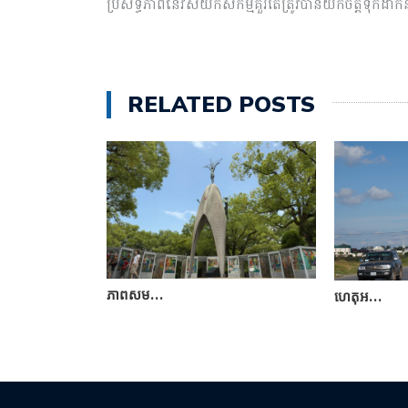
ប្រសិទ្ធភាពនៃវិស័យកសិកម្មគួរតែត្រូវបានយកចិត្តទុក
RELATED POSTS
ភាពសម…
ហេតុអ…