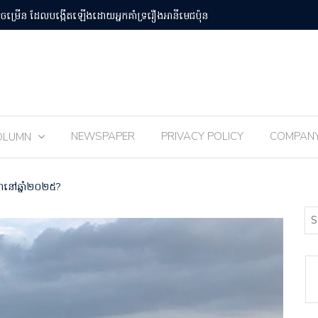
បន់Osaka Kansai
ពិធីបុណ្យ 
NEWSPAPER
PRIVACY POLICY
COMPAN
OLUMN
ពុជានៅឆ្នាំ២០២៥?