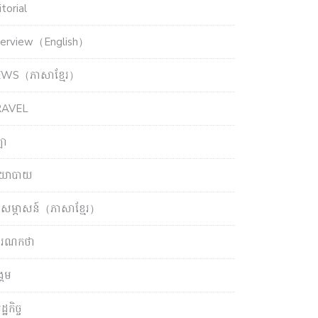
torial
terview（English）
WS（ភាសាខ្មែរ）
RAVEL
ឡា
យោបាយ
សម្ភាសន៍（ភាសាខ្មែរ）
ចារណកថា
្គម
្ឋកិច្ច