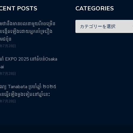
CENT POSTS
CATEGORIES
ឹមថានឹងមានចលនាមួយរីកចម្រើន
ង្កើតឡើងដោយអ្នកគាំទ្ររឿង
មេជប៉ុន
5年7月28日
រណ៌ EXPO 2025 នៅតំបន់Osaka
ai
5年7月28日
បុណ្យ Tanabata ប្រចាំឆ្នាំ ២០២៥
វបានធ្វើឡើងម្តងទៀតនៅឆ្នាំនេះ
5年7月28日