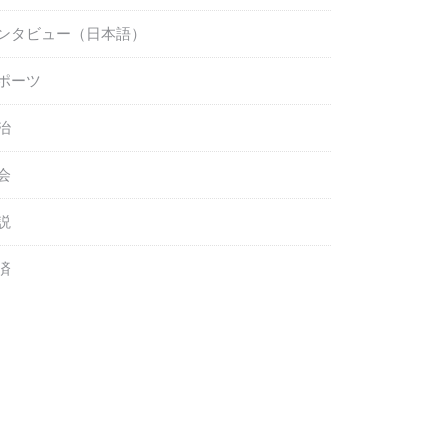
ンタビュー（日本語）
ポーツ
治
会
説
済