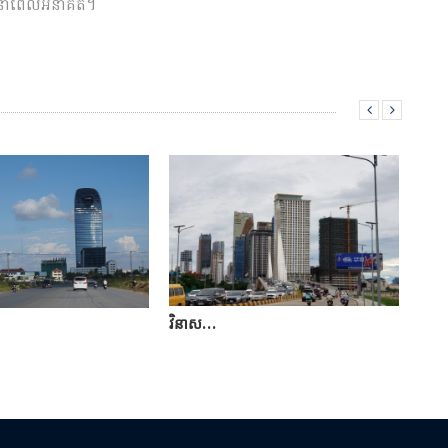
ដាក់នាពេលអនាគត។
វិនាស…
ការ