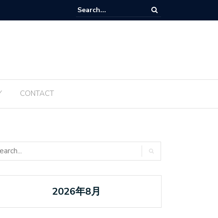
Tanabata ប្រចាំឆ្នាំ ២០២៥ ត្រូវបានធ្វើឡើងម្តងទៀតនៅឆ្នាំនេះ
Y
CONTACT
2026年8月