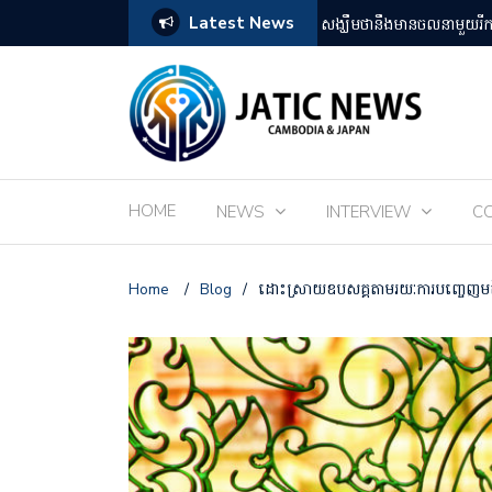
Latest News
តឡើងដោយអ្នកគាំទ្ររឿងអានីមេជប៉ុន
ពិព័រណ៌ EXPO 2025 នៅតំ
HOME
NEWS
INTERVIEW
C
Home
/
Blog
/
ដោះស្រាយឧបសគ្គតាមរយៈការបញ្ចេញមត