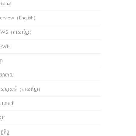
torial
terview（English）
WS（ភាសាខ្មែរ）
RAVEL
ឡា
យោបាយ
សម្ភាសន៍（ភាសាខ្មែរ）
ចារណកថា
្គម
្ឋកិច្ច