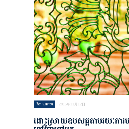
វិចារណកថា
2015年11月12日
ដោះស្រាយឧបសគ្គតាមរយៈការបញ