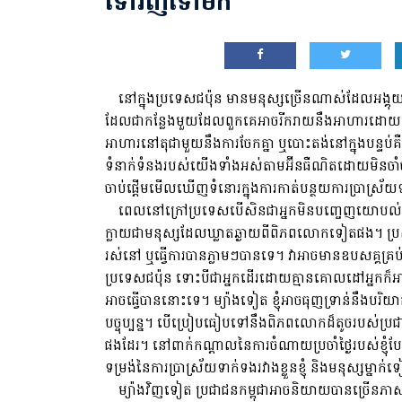
ទៅវិញទៅមក
នៅក្នុងប្រទេសជប៉ុន មានមនុស្សច្រើនណាស់ដែលអង្គុយតែម
ដែលជាកន្លែងមួយដែលពួកគេអាចរីករាយនឹងអាហារដោយមិនមានអារ
អាហារ​នៅ​តុ​ជា​មួយ​នឹង​ការ​ចែក​គ្នា ឬ​បោះតង់​នៅ​ក្នុង​បន្
ទំនាក់ទំនងរបស់យើងទាំងអស់តាមអ៊ីនធឺណិតដោយមិនចាំបាច
ចាប់ផ្តើមមើលឃើញទំនោរក្នុងការកាត់បន្ថយការប្រាស្រ
ពេលនៅក្រៅប្រទេសបើសិនជាអ្នកមិនបញ្ចេញយោបល់ក្នុង
ក្លាយជាមនុស្សដែលឃ្លាតឆ្ងាយពីពិភពលោកទៀតផង។ ប្រសិន​បើ​អ
រស់​នៅ ឬ​ធ្វើ​ការ​បាន​ភ្លាមៗបានទេ។ វាអាចមាន​ឧបសគ្គ​គ្រប
ប្រទេសជប៉ុន ទោះបីជាអ្នកដើរដោយគ្មានគោលដៅអ្នកក៏អាចព
អាចធ្វើបាននោះទេ។ ម្យ៉ាង​ទៀត ខ្ញុំ​អាច​ធុញទ្រាន់​នឹងបរិយាកាស​
បច្ចុប្បន្ន។ បើប្រៀបធៀបទៅនឹងពិភពលោកដ៏តូចរបស់ប្រជាជន
ផងដែរ។ នៅពាក់កណ្តាលនៃការចំណាយប្រចាំថ្ងៃរបស់ខ្ញុំបែបនេះ ក
ទម្រង់នៃការប្រាស្រ័យទាក់ទងរវាងខ្លួនខ្ញុំ និងមនុស
ម្យ៉ាងវិញទៀត ប្រជាជនកម្ពុជាអាចនិយាយបានច្រើនភាសា