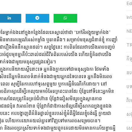
Edi
In
NE
្នាក់ឯងនៅក្នុងកន្លែងដែលគេស្គាល់ថាជា “កៅអីអង្គុយម្នាក់ឯង”
ម្មណ៍អស់កម្លាំង ឬតានតឹង។ សម្រាប់​មនុស្ស​ជំនាន់​ខ្ញុំ ការ​ញ៉ាំ​
T
ទប់​គឺ​ជា​រឿង​មិន​នឹក​ស្មាន​ដល់។​ សព្វថ្ងៃនេះ ការពិតដែលថាយើងអាចបញ្ចប់
់ជួបមុខគ្នាគឺប៉ះពាល់ដល់ជីវិតពិតរបស់យើង ហើយខ្ញុំគិតថាយើង
កី
័យទាក់ទងជាមួយមនុស្សផ្សេងទៀត។
ការនិយាយស្តីនោះទេ អ្នកនិងក្លាយទៅជាមនុស្សឯកា ថែមទាំង
ន
្នក​មិន​អាច​ទំនាក់​ទំនង​ជាមួយ​អ្នក​ដទៃ​បាន​ទេ អ្នក​នឹង​មិន​អាច​
់​ពេល សូម្បី​តែ​ការ​ហៅ​ទូរសព្ទ​មួយ ឬ​ការ​ធ្វើ​ដំណើរ​ក៏​ដោយ។ នៅ
បទ
ិភាគ្សាដើម្បីរកលុយមកចំអែតក្រពះបានដែរ ប៉ុន្តែនៅទីនេះអ្នកមិន
ដែលត្រូវ​គិត​គ្រប់​ជំហ៊ាន ប៉ុន្តែ​វា​ជៀស​មិន​រួច​ក្នុង​ស្ថានភាព​
វិ
ជប៉ុន វាអាចរំខាន ប៉ុន្តែវាក៏ជាឱកាសដ៏ល្អដើម្បីសាកល្បងខ្លួនឯង
ារបង្ហាញពីគំនិតផ្ទាល់ខ្លួនរបស់ខ្ញុំអំពីអ្វីដែលខ្ញុំចង់ធ្វើ ក្លាយជា
សង
្សម្នាក់ទៀត ហើយការយោគយល់គ្នាទៅវិញទៅមកអាចសម្រេចបាន។
សេដ
 និងអាចប្រាស្រ័យទាក់ទងជាមួយពួកគេដោយមិនមានការភ័យខ្លាចអ្វី