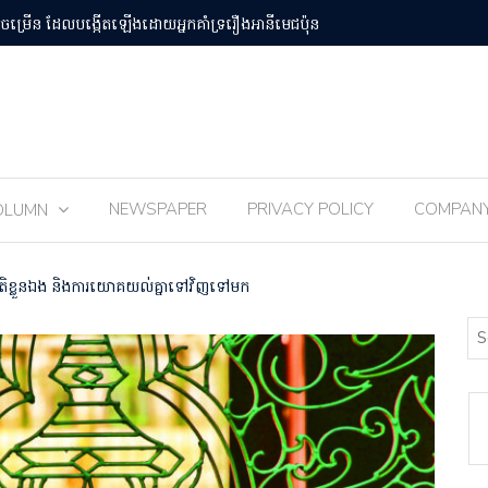
បន់Osaka Kansai
ពិធីបុណ្យ 
NEWSPAPER
PRIVACY POLICY
COMPAN
OLUMN
ិខ្លួនឯង និងការយោគយល់គ្នាទៅវិញទៅមក