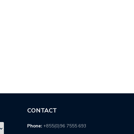
គុណសម…
ផល…
CONTACT
Phone:
+855(0)96 7555 693