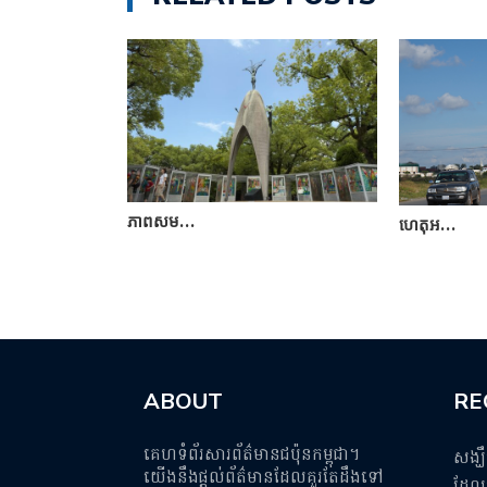
ភាពសម…
ហេតុអ…
ABOUT
RE
គេហទំព័រសារព័ត៌មានជប៉ុនកម្ពុជា។
សង្ឃ
យើងនឹងផ្តល់ព័ត៌មានដែលគួរតែដឹងទៅ
ដែលប