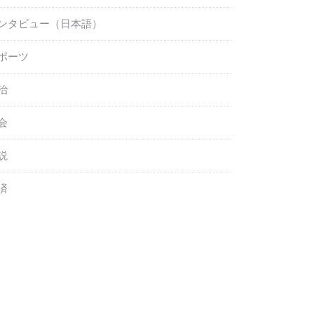
ンタビュー（日本語）
ポーツ
治
会
説
済