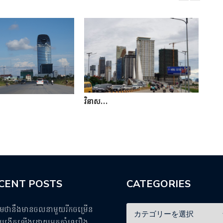
វិនាស…
ការ
CENT POSTS
CATEGORIES
ឹមថានឹងមានចលនាមួយរីកចម្រើន
ង្កើតឡើងដោយអ្នកគាំទ្ររឿង