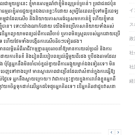
ជាមួយ​គ្នា​នេះ ខ្ញុំ​មាន​អារម្មណ៍​ថា​ខ្ញុំ​មិន​ល្អ​គ្រប់​គ្រាន់។ ប្រជាជន​ជប៉ុន​
イ
តែជាធម្មតាខ្ញុំអាចជួយខ្លួនឯងបានខ្លះក៏ដោយ សូម្បីតែពេលខ្ញុំទៅមន្ទីរពេទ្យ
ម្ពុជាដែលសើច និងនិយាយភាសាអង់គ្លេសមកកាន់ខ្ញុំ ហើយខ្ញុំមាន
ス
បស់ខ្ញុំបាន។ ទោះយ៉ាងណាក៏ដោយ យើងមិនប្រើភាសានិយាយទាំងអស់
បើអ្នកព្យាយាមពន្យល់ពីការឈឺចាប់ ឬភាពមិនស្រួលរបស់អ្នកដោយប្រើ
政
្នកដទៃ ហើយថែមទាំងបង្កើតការសើចតិចៗទៀតផង។
នលម្អិតអំពីអាជីវកម្មខ្នាតតូចអាចនាំឱ្យមានការយល់ច្រលំ និងការ
社
ោយការខិតខំ និងរៀនពីរបៀបពន្យល់អ្វីមួយពីរដង ឬបីដងតាមដែល
 ប៉ុន្តែអ្នកនឹងមិនចាំបាច់ខ្វល់ខ្វាយពីការអង្គុយម្នាក់ឯងទៀតទេ។ មិន​
社
នកចេញទៅខាងក្រៅ មានស្ថានភាពជាច្រើនដែលវាសំខាន់ក្នុងការធ្វើឱ្យ
ងៃទេ អ្នកនឹងស្ដាយក្រោយ។ វាជាការខ្ជះខ្ជាយក្នុងការរារាំងខ្លួនអ្នកពី
経
ិត្ត​ទុក​ដាក់​លើ​អ្នក​ដទៃ​ដូច​អ្នក​គិត​ទេ។ បើ​អ្នក​គិត​ថា​ជួប​វាសនា​