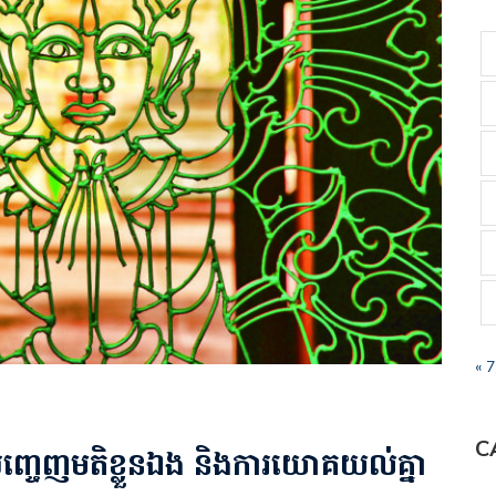
« 
C
្ចេញមតិខ្លួនឯង និងការយោគយល់គ្នា