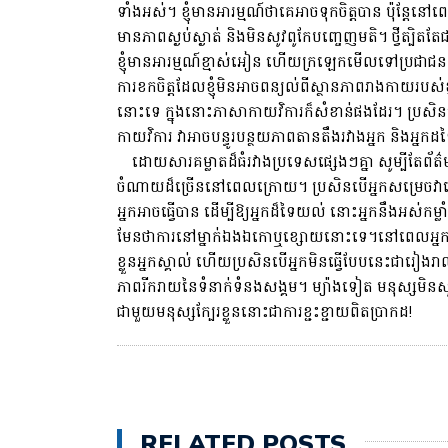
ទាំងអស់។ ខ្ញុំ​មាន​អារម្មណ៍​ថា​គេ​អាច​ទុក​ចិត្ត​បាន ប៉ុន្តែ​នៅ​ពេល​
មាន​ភាព​ស្ងប់ស្ងាត់ និង​មិន​សូវ​ពូកែ​បញ្ចេញ​មតិ។ ថ្វីត្បិត
ខ្ញុំមានអារម្មណ៍ខ្មាស់អៀន ហើយក្រឡេកមើលទៅប្រជាជនក
ការខកចិត្តដែលខ្ញុំមិនអាចពន្យល់ពីស្ថានភាពរាងកាយរ
នោះទេ ក្នុងនោះភាសាកាយវិការក៏សំខាន់ផងដែរ។ ប្រសិន
កាយវិការ វាអាចបន្ធូរបន្ថយភាពតានតឹងរវាងអ្នក និងអ
ដោយសារគម្លាតដ៏ធំរវាងប្រទេសផ្សេងៗគ្នា សូម្បីតែព័ត៌មា
ចំណាយដ៏ច្រើននៅពេលក្រោយ។ ប្រសិនបើអ្នកសម្រេចវាដ
អ្នកអាចធ្វើបាន ដើម្បីឱ្យអ្នកដ៏ទៃយល់ នោះអ្នកនឹងអស់កម្លាំង
មែន​ថា​ការ​នៅ​ម្នាក់​ឯង​ឯកោ​ឬ​ខ្សោយ​នោះ​ទេ។នៅពេលអ្
ខ្លួនអ្នកស្គាល់ ហើយប្រសិនបើអ្នកមិនធ្វើបែបនេះជារៀងរាល់ថ្
ភាពរីករាយនៃទំនាក់ទំនងសង្គម។ ម្យ៉ាងទៀត មនុស្ស​មិន​សូវ​យក​ច
ជាមួយ​មនុស្ស​ក្បែរ​ខ្លួន​នោះ​ជា​ការ​ខ្ជះខ្ជាយ​ពិត​ប្រាកដ!
RELATED POSTS