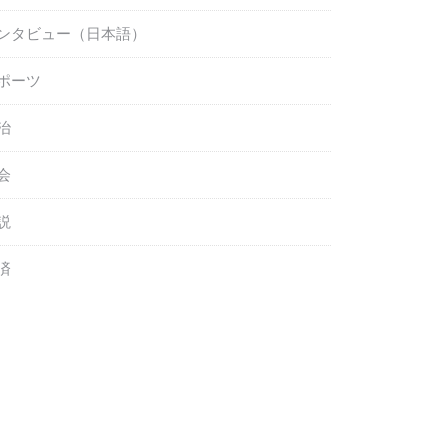
ンタビュー（日本語）
ポーツ
治
会
説
済