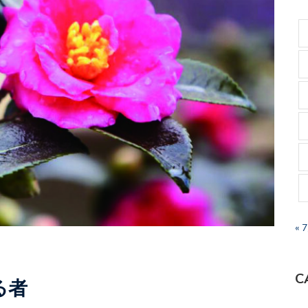
« 
C
る者