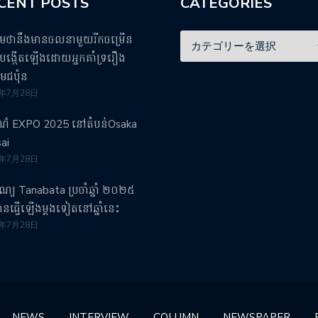
CENT POSTS
CATEGORIES
ឹមថានឹងមានចលនាមួយរីកចម្រើន
ង្កើតឡើងដោយអ្នកគាំទ្ររឿង
មេជប៉ុន
5年7月28日
រណ៌ EXPO 2025 នៅតំបន់Osaka
ai
5年7月28日
បុណ្យ Tanabata ប្រចាំឆ្នាំ ២០២៥
វបានធ្វើឡើងម្តងទៀតនៅឆ្នាំនេះ
5年7月28日
NEWS
INTERVIEW
COLUMN
NEWSPAPER