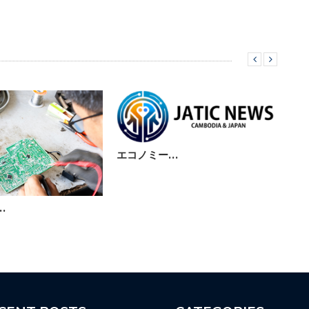
エコノミー…
先
…