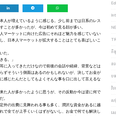
Edi
In
本人が増えているように感じる。少し前までは日系のレス
すことが多かったが、今は初めて見る顔が多い。
NE
人マーケットに向けた広告にそれほど魅力を感じていない
T
し、日本人マーケットが拡大することはとても喜ばしいこ
កី
いた。
きる。」
ន
耳に入ってきただけなので前後の会話や経緯、背景などは
らずそういう側面はあるのかもしれないが、決してお金が
បទ
に感じたんだとしてもよくそんな事を口に出して言えるな
វិ
来た人が多かったように思うが、その反動か今は逆に何で
だ。
សង
定外の出費に見舞われる事も多く、潤沢な資金があるに越
れで全てが上手くいくはずがないし、お金で何でも解決し
សេដ