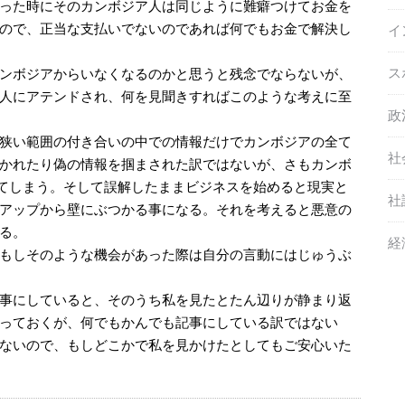
った時にそのカンボジア人は同じように難癖つけてお金を
ので、正当な支払いでないのであれば何でもお金で解決し
イ
ス
ンボジアからいなくなるのかと思うと残念でならないが、
人にアテンドされ、何を見聞きすればこのような考えに至
政
狭い範囲の付き合いの中での情報だけでカンボジアの全て
社
かれたり偽の情報を掴まされた訳ではないが、さもカンボ
てしまう。そして誤解したままビジネスを始めると現実と
社
アップから壁にぶつかる事になる。それを考えると悪意の
る。
経
もしそのような機会があった際は自分の言動にはじゅうぶ
事にしていると、そのうち私を見たとたん辺りが静まり返
っておくが、何でもかんでも記事にしている訳ではない
ないので、もしどこかで私を見かけたとしてもご安心いた