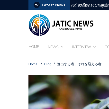
Latest News
តឡើងដោយអ្នកគាំទ្ររឿងអានីមេជប៉ុន
ពិព័រណ៌ EXPO 2025 នៅតំ
HOME
NEWS
INTERVIEW
C
Home
/
Blog
/
進出する者、それを迎える者