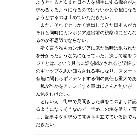
ようとすると次また日本人を相手にする機会があ
求めるくるようになるのではないかと心配になる
ようとするのは止めていただきたい。
また、それでせっかく進出してきた日本人がカ
それと同時にカンボジア進出前の視察時にどんな
るのか不思議でならない。
斯く言う私もカンボジアに来た当時は限られた
を分かったような気になっていた。決して嘘をつ
ジアとは…という具合に話を聞かされると誤解し
のギャップを思い知らされる事になり、スタート
有無に関わらずアテンドする側の責任も重大であ
私が誰かをアテンドする事はほとんど無いが、
ん気を付けたい。
とはいえ、街中で見聞きした事をこのように記
るようになりそうなので、予めこの場を借りて言
し、記事ネタを求めて聞き耳を立てている訳でも
だきたい。