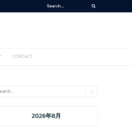
Tanabata ប្រចាំឆ្នាំ ២០២៥ ត្រូវបានធ្វើឡើងម្តងទៀតនៅឆ្នាំនេះ
Y
CONTACT
2026年8月