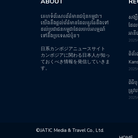
ABOUT
RE
គេហទំព័រសារព័ត៌មានជប៉ុនកម្ពុជា។
សង្ឃ
យើងនឹងផ្តល់ព័ត៌មានដែលគួរតែដឹងទៅ
ដែលប
ដល់ប្រជាជនកម្ពុជាដែលចាប់អារម្មណ៍
អានី
ទៅនឹងប្រទេសជប៉ុន។
202
日系カンボジアニュースサイト
ពិព័
カンボジアに関わる日本人が知っ
ておくべき情報を発信していきま
Kans
す。
202
ពិធី
ត្រូ
202
©︎JATIC Media & Travel Co., Ltd.
HOME