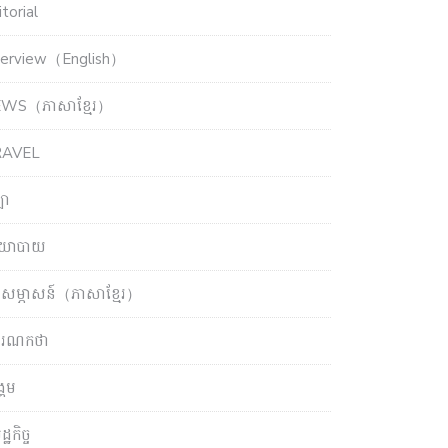
torial
terview（English）
WS（ភាសាខ្មែរ）
RAVEL
ឡា
យោបាយ
សម្ភាសន៍（ភាសាខ្មែរ）
ចារណកថា
្គម
្ឋកិច្ច