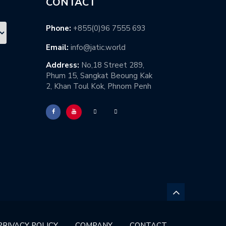
CONTACT
Phone:
+855(0)96 7555 693
Email:
info@jatic.world
Address:
No,18 Street 289,
Phum 15, Sangkat Beoung Kak
2, Khan Toul Kok, Phnom Penh
PRIVACY POLICY
COMPANY
CONTACT