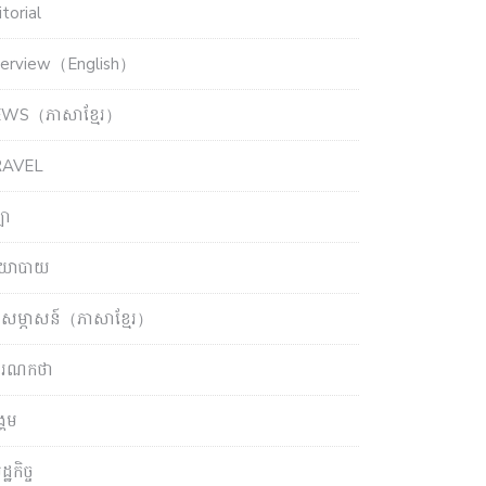
torial
terview（English）
WS（ភាសាខ្មែរ）
RAVEL
ឡា
យោបាយ
សម្ភាសន៍（ភាសាខ្មែរ）
ចារណកថា
្គម
្ឋកិច្ច