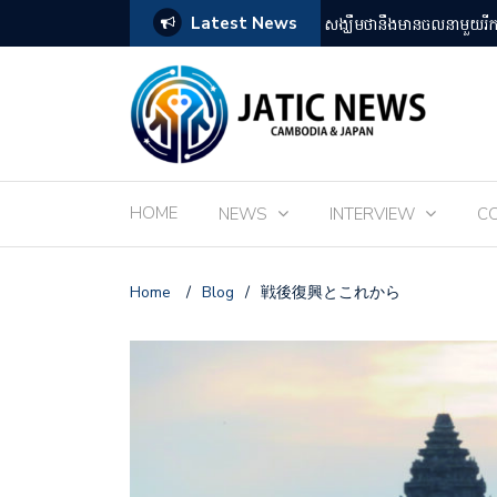
Latest News
តឡើងដោយអ្នកគាំទ្ររឿងអានីមេជប៉ុន
ពិព័រណ៌ EXPO 2025 នៅតំ
HOME
NEWS
INTERVIEW
C
Home
/
Blog
/
戦後復興とこれから