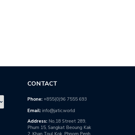
日本再興の…
端技術の…
CONTACT
Phone:
+855(0)96 7555 693
Email:
info@jatic.world
Address:
No,18 Street 289,
Phum 15, Sangkat Beoung Kak
2, Khan Toul Kok, Phnom Penh