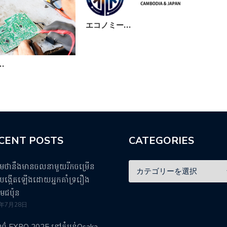
エコノミー…
先
…
CENT POSTS
CATEGORIES
ឹមថានឹងមានចលនាមួយរីកចម្រើន
ង្កើតឡើងដោយអ្នកគាំទ្ររឿង
មេជប៉ុន
5年7月28日
រណ៌ EXPO 2025 នៅតំបន់Osaka