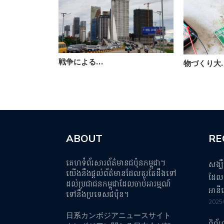
戦争による…
物づくり大
ABOUT
RE
គេហទំព័រសារព័ត៌មានជប៉ុនកម្ពុជា។
សង្ឃ
យើងនឹងផ្តល់ព័ត៌មានដែលគួរតែដឹងទៅ
ដែលប
ដល់ប្រជាជនកម្ពុជាដែលចាប់អារម្មណ៍
អានី
ទៅនឹងប្រទេសជប៉ុន។
202
日系カンボジアニュースサイト
ពិព័