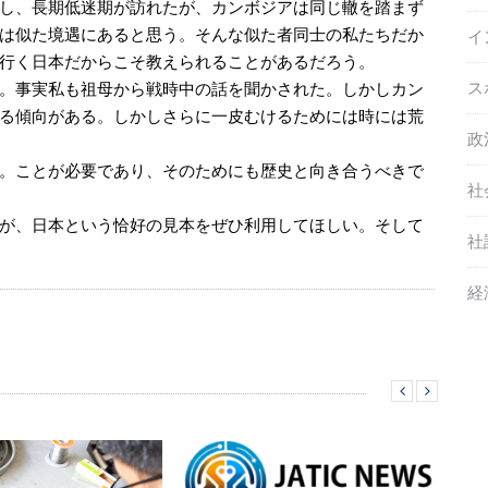
し、長期低迷期が訪れたが、カンボジアは同じ轍を踏まず
は似た境遇にあると思う。そんな似た者同士の私たちだか
イ
行く日本だからこそ教えられることがあるだろう。
ス
。事実私も祖母から戦時中の話を聞かされた。しかしカン
る傾向がある。しかしさらに一皮むけるためには時には荒
政
。ことが必要であり、そのためにも歴史と向き合うべきで
社
が、日本という恰好の見本をぜひ利用してほしい。そして
社
経