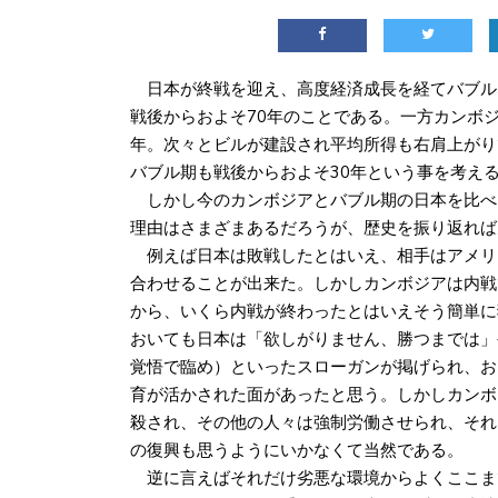
日本が終戦を迎え、高度経済成長を経てバブル
戦後からおよそ70年のことである。一方カンボジ
年。次々とビルが建設され平均所得も右肩上がり
バブル期も戦後からおよそ30年という事を考え
しかし今のカンボジアとバブル期の日本を比べ
理由はさまざまあるだろうが、歴史を振り返れば
例えば日本は敗戦したとはいえ、相手はアメリ
合わせることが出来た。しかしカンボジアは内戦
から、いくら内戦が終わったとはいえそう簡単に
おいても日本は「欲しがりません、勝つまでは」
覚悟で臨め）といったスローガンが掲げられ、お
育が活かされた面があったと思う。しかしカンボ
殺され、その他の人々は強制労働させられ、それ
の復興も思うようにいかなくて当然である。
逆に言えばそれだけ劣悪な環境からよくここま