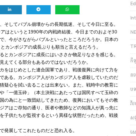
Edi
In
、そしてバブル崩壊からの長期低迷、そして今日に至る。
アはというと1990年の内戦終結後、今日までのおよそ30
NE
で、今がさながらバブルといったところだろうか。日本の
T
るとカンボジアの成長ぶりも順当と言えるだろう。
るとカンボジアに成長にはいささか物足りなさを感じる。
កី
見えてくる部分もあるのではないだろうか。
カをはじめとした連合国軍であり、戦後復興に向けて力を
ន
である。カンボジア人がカンボジア人を虐殺していたのだ
猜疑心を拭い去ることは出来ない。また、戦時中の教育に
បទ
や「一億玉砕」（本土決戦にあたっては国民すべて玉砕の
国の為にと一致団結してきたため、復興においてもその教
វិ
ジアはご存知の通り、医者や教師などの知識人が真っ先に
を子供たちが監視するという異様な状態だったため、戦後
សង
で発展してこれたものだと恐れ入る。
សេដ