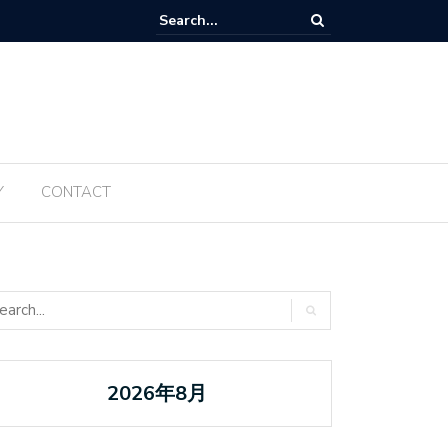
Tanabata ប្រចាំឆ្នាំ ២០២៥ ត្រូវបានធ្វើឡើងម្តងទៀតនៅឆ្នាំនេះ
Y
CONTACT
2026年8月