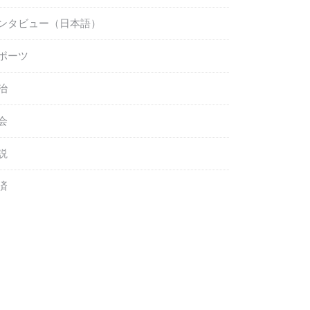
ンタビュー（日本語）
ポーツ
治
会
説
済