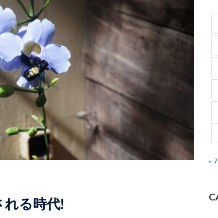
« 
C
れる時代!