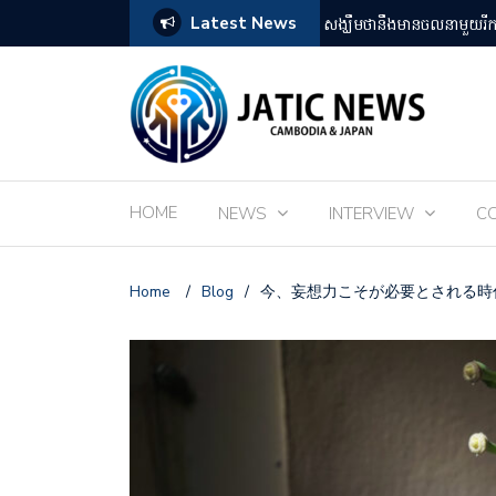
Latest News
តឡើងដោយអ្នកគាំទ្ររឿងអានីមេជប៉ុន
ពិព័រណ៌ EXPO 2025 នៅតំ
HOME
NEWS
INTERVIEW
C
Home
/
Blog
/
今、妄想力こそが必要とされる時