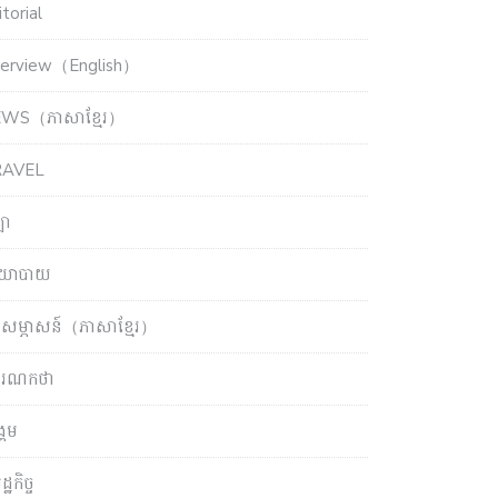
torial
terview（English）
WS（ភាសាខ្មែរ）
RAVEL
ឡា
យោបាយ
សម្ភាសន៍（ភាសាខ្មែរ）
ចារណកថា
្គម
្ឋកិច្ច