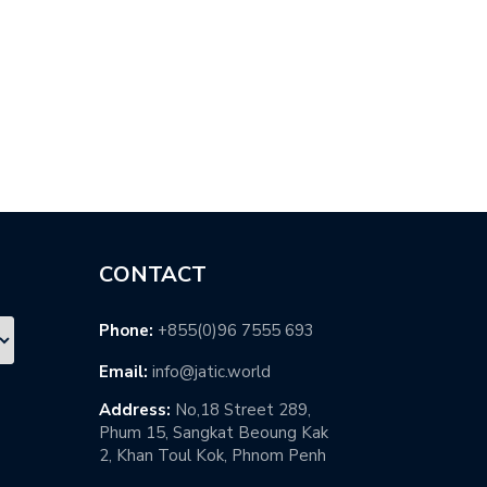
日本再興の…
端技術の…
CONTACT
Phone:
+855(0)96 7555 693
Email:
info@jatic.world
Address:
No,18 Street 289,
Phum 15, Sangkat Beoung Kak
2, Khan Toul Kok, Phnom Penh