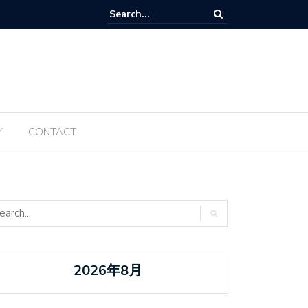
Tanabata ប្រចាំឆ្នាំ ២០២៥ ត្រូវបានធ្វើឡើងម្តងទៀតនៅឆ្នាំនេះ
Y
CONTACT
2026年8月