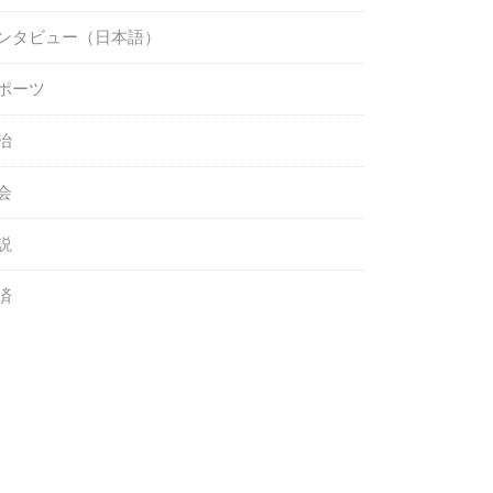
ンタビュー（日本語）
ポーツ
治
会
説
済