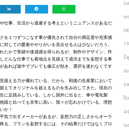
Edi
In
や仕事、生活から逃避する考えというニュアンスがあるだ
NE
クを１つずつこなす事が優先されて自分の満足度や充実感
T
に対しての愛着ややりがいを見出せる人は少ないだろう。
れたかで実績や達成感を得られるが、制作やデザイン、作
កី
しどんな仕事でも着地点を見据えて成功までを妄想する事
があれば途中でブレても修正が効き、選択を迷わなくてす
ន
見据える力が優れている。だから、戦後の生産業において
បទ
据えてオリジナルを超えるものを生み出してきた。現在の
生に足踏みしている。しかし国外に出ると、車や電化製
វិ
他国と比べても非常に高い。我々が忘れかけている、理想
いか！
សង
平気で出すメーカーがあるが、妄想力の乏しさからオーラ
映る。プランを妄想するには、その結果だけではなくプロ
សេដ