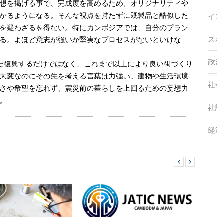
想を掲げる事で、完成度を高めるため、オリジナリティや
かるようになる。そんな視点を持たずに既製品と酷似した
イ
を疑わざるを得ない。特にカンボジアでは、自分のプラン
ス
る。よほど意志が強いか堅実なプロセスがないといけな
政
だ復興するだけではなく、これまで以上により良い街づくり
大変なのにその先を考える言葉は力強い。建物や生活環境
社
さや希望を忘れず、震災前の暮らしを上回るための妄想力
。
社
経