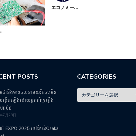
エコノミー…
先
…
CENT POSTS
CATEGORIES
ឹមថានឹងមានចលនាមួយរីកចម្រើន
ង្កើតឡើងដោយអ្នកគាំទ្ររឿង
មេជប៉ុន
5年7月28日
រណ៌ EXPO 2025 នៅតំបន់Osaka