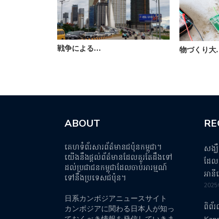
戦争による…
物づくり大
ABOUT
RE
គេហទំព័រសារព័ត៌មានជប៉ុនកម្ពុជា។
សង្ឃ
យើងនឹងផ្តល់ព័ត៌មានដែលគួរតែដឹងទៅ
ដែលប
ដល់ប្រជាជនកម្ពុជាដែលចាប់អារម្មណ៍
អានី
ទៅនឹងប្រទេសជប៉ុន។
202
日系カンボジアニュースサイト
ពិព័
カンボジアに関わる日本人が知っ
ておくべき情報を発信していきま