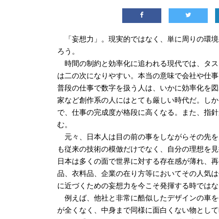
「妄想力」。現実的ではなく、単に周りの環境
ろう。
時間の制約と効率化に追われる現代では、タス
は二の次になりやすい。本当の意味で会社や仕事
普段の仕事で数字を扱う人は、いかに効率化を図
家など創作系の人にはとても厳しい時代だ。しか
で、仕事の完成度が格段に高くなる。また、指針
む。
元々、日本人は目の前の事をしながらその先を
も従来の技術の模倣だけでなく、自分の理想を見
日本は多くの面で世界に対する存在感が薄れ、再
品、衣料品、企業の在り方等においてその人気は
に近づくための妄想力を今こそ発揮する時ではな
例えば、他社と非常に酷似したデザインの車を
が全くなく、中身まで同様に面白くない物として