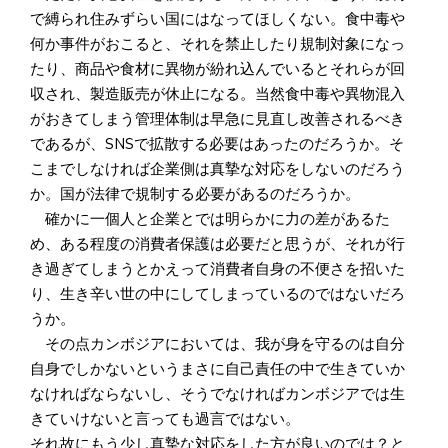
で縛られ住みずらい国にはなってほしくない。食中毒や
何か事件がおこると、それを禁止したり規制対象になっ
たり、商品や食材に異物が紛れ込んでいるとそれらが回
収され、製造販売が休止になる。当然食中毒や異物混入
がおきてしまう管理体制は早急に見直し改善されるべき
であるが、SNSで拡散する必要はあったのだろうか。そ
こまでしなければ企業側は真摯な対応をしないのだろう
か。国が法律で規制する必要があるのだろうか。
確かに一個人と企業とでは明らかに力の差があるた
め、ある程度の消費者保護は必要だと思うが、それが行
き過ぎてしまうとかえって消費者自身の不便さを招いた
り、生き辛い世の中にしてしまっているのではないだろ
うか。
その点カンボジアにおいては、我が身を守るのは自分
自身でしかないというまさに自己責任の中で生きていか
なければならないし、そうでなければカンボジアでは生
きていけないと言っても過言ではない。
それ故にもう少し真摯な対応をした方が良いのでは？と