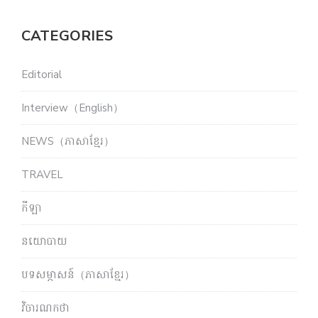
CATEGORIES
Editorial
Interview（English）
NEWS（ភាសាខ្មែរ）
TRAVEL
កីឡា
នយោបាយ
បទសម្ភាសន៍（ភាសាខ្មែរ）
វិចារណកថា