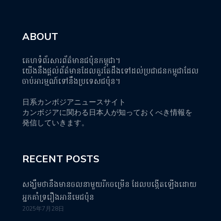
ABOUT
គេហទំព័រសារព័ត៌មានជប៉ុនកម្ពុជា។
យើងនឹងផ្តល់ព័ត៌មានដែលគួរតែដឹងទៅដល់ប្រជាជនកម្ពុជាដែល
ចាប់អារម្មណ៍ទៅនឹងប្រទេសជប៉ុន។
日系カンボジアニュースサイト
カンボジアに関わる日本人が知っておくべき情報を
発信していきます。
RECENT POSTS
សង្ឃឹមថានឹងមានចលនាមួយរីកចម្រើន ដែលបង្កើតឡើងដោយ
អ្នកគាំទ្ររឿងអានីមេជប៉ុន
2025年7月28日