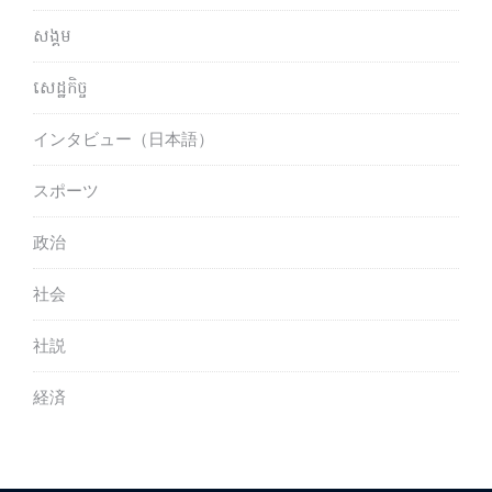
សង្គម
សេដ្ឋកិច្ច
インタビュー（日本語）
スポーツ
政治
社会
社説
経済