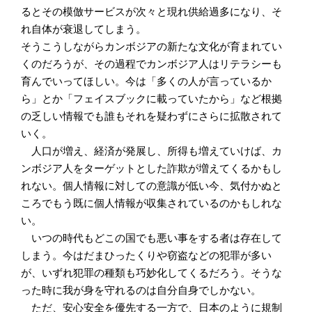
るとその模倣サービスが次々と現れ供給過多になり、そ
れ自体が衰退してしまう。
そうこうしながらカンボジアの新たな文化が育まれてい
くのだろうが、その過程でカンボジア人はリテラシーも
育んでいってほしい。今は「多くの人が言っているか
ら」とか「フェイスブックに載っていたから」など根拠
の乏しい情報でも誰もそれを疑わずにさらに拡散されて
いく。
人口が増え、経済が発展し、所得も増えていけば、カ
ンボジア人をターゲットとした詐欺が増えてくるかもし
れない。個人情報に対しての意識が低い今、気付かぬと
ころでもう既に個人情報が収集されているのかもしれな
い。
いつの時代もどこの国でも悪い事をする者は存在して
しまう。今はだまひったくりや窃盗などの犯罪が多い
が、いずれ犯罪の種類も巧妙化してくるだろう。そうな
った時に我が身を守れるのは自分自身でしかない。
ただ、安心安全を優先する一方で、日本のように規制