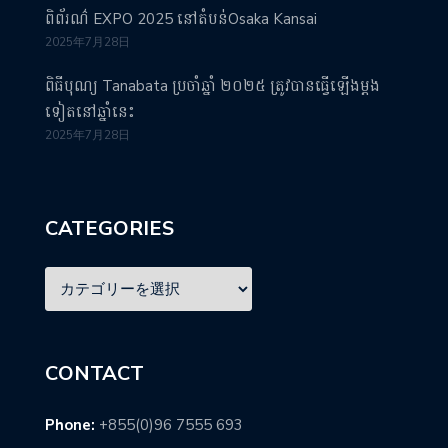
ពិព័រណ៌ EXPO 2025 នៅតំបន់Osaka Kansai
2025年7月28日
ពិធីបុណ្យ Tanabata ប្រចាំឆ្នាំ ២០២៥ ត្រូវបានធ្វើឡើងម្តង
ទៀតនៅឆ្នាំនេះ
2025年7月28日
CATEGORIES
CONTACT
Phone:
+855(0)96 7555 693