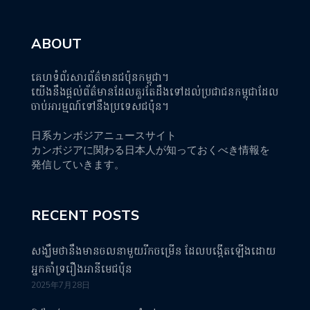
ABOUT
គេហទំព័រសារព័ត៌មានជប៉ុនកម្ពុជា។
យើងនឹងផ្តល់ព័ត៌មានដែលគួរតែដឹងទៅដល់ប្រជាជនកម្ពុជាដែល
ចាប់អារម្មណ៍ទៅនឹងប្រទេសជប៉ុន។
日系カンボジアニュースサイト
カンボジアに関わる日本人が知っておくべき情報を
発信していきます。
RECENT POSTS
សង្ឃឹមថានឹងមានចលនាមួយរីកចម្រើន ដែលបង្កើតឡើងដោយ
អ្នកគាំទ្ររឿងអានីមេជប៉ុន
2025年7月28日