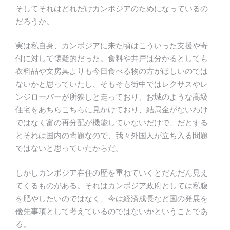
そしてそれはどれだけカンボジアのためになっているの
だろうか。
実は私自身、カンボジアに来た頃はこういった支援や寄
付に対して懐疑的だった。食料や井戸は分かるとしても
衣料品や文房具よりも今日食べる物の方がほしいのでは
ないかと思っていたし、そもそも街中ではレクサスやレ
ンジローバーが所狭しと走っており、お城のような高級
住宅をあちらこちらに見かけており、結局金がないわけ
ではなく富の再分配が機能していないだけで、だとする
とそれは国内の問題なので、我々外国人が立ち入る問題
ではないと思っていたからだ。
しかしカンボジア在住の歴を重ねていくとだんだん見え
てくるものがある。それはカンボジア政府としては私腹
を肥やしたいのではなく、今は経済成長など国の発展を
優先事項として考えているのではないかということであ
る。