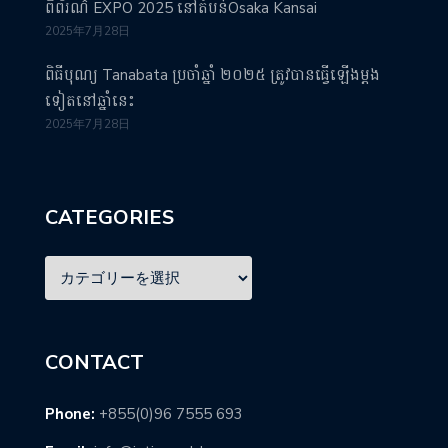
ពិព័រណ៌ EXPO 2025 នៅតំបន់Osaka Kansai
2025年7月28日
ពិធីបុណ្យ Tanabata ប្រចាំឆ្នាំ ២០២៥ ត្រូវបានធ្វើឡើងម្តង
ទៀតនៅឆ្នាំនេះ
2025年7月28日
CATEGORIES
CONTACT
Phone:
+855(0)96 7555 693