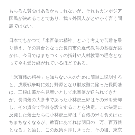
もちろん賛否はあるかもしれないが、それもカンボジア
国民が決めることであり、我々外国人がとやかく言う問
題ではない。
日本でもかつて「米百俵の精神」という考えで苦難を乗
り越え、その舞台となった長岡市の近代教育の基礎が築
かれ、今日ではまちづくりの指針や人材教育の理念とな
って今も受け継がれているほどである。
「米百俵の精神」を知らない人のために簡単に説明する
と、戊辰戦争時に焼け野原となり財政難に陥った長岡藩
は、三根山藩から見舞いとして米百俵が送られてきた
が、長岡藩の大参事であった小林虎三郎はその米を売却
し、その資金で学校を設立することを決定。この決定に
反発した藩士たちに小林虎三郎は「百俵の米も食えばた
ちまちなくなるが、教育にあてれば明日の一万、百万俵
となる」と諭し、この政策を押しきった。その後、東京