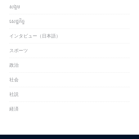
សង្គម
សេដ្ឋកិច្ច
インタビュー（日本語）
スポーツ
政治
社会
社説
経済