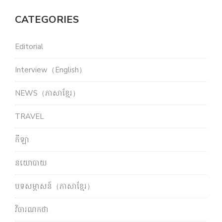
CATEGORIES
Editorial
Interview（English）
NEWS（ភាសាខ្មែរ）
TRAVEL
កីឡា
នយោបាយ
បទសម្ភាសន៍（ភាសាខ្មែរ）
វិចារណកថា