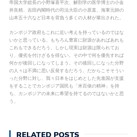
帝国大学総長の小野塚喜平次、解剖学の医学博士の小金
井良精、吉田内閣時代の司法大臣の小原直、海軍元帥の
山本五十六など日本を背負う多くの人材が輩出された。
カンボジア政府もこれに近い考えを持っているのではな
いかと思っている。もちろん豊富に財源があればあれも
これもできるだろう。しかし現実は財源は限られてお
り、優劣を付けざるを得ない。その中で何を優先すれば
何かが後回しになってしまう。その後回しになった分野
の人々は不満に思い反発するだろう。だからこそそうい
った分野に対し、我々日本をはじめとした先進国が支援
をすることでカンボジア国民も「米百俵の精神」を持
ち、カンボジアの未来に希望を持てるのではないかと思
う。
RELATED POSTS