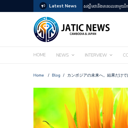
Latest News
តឡើងដោយអ្នកគាំទ្ររឿងអានីមេជប៉ុន
ពិព័រណ៌ EXPO 2025 នៅតំ
HOME
NEWS
INTERVIEW
C
Home
/
Blog
/
カンボジアの未来へ。結果だけで