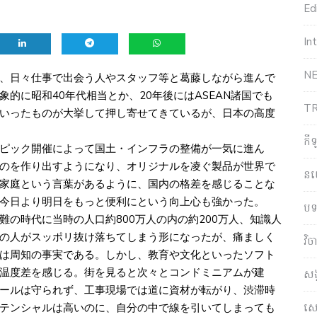
Edi
In
NE
、日々仕事で出会う人やスタッフ等と葛藤しながら進んで
的に昭和40年代相当とか、20年後にはASEAN諸国でも
T
いったものが大挙して押し寄せてきているが、日本の高度
កី
ピック開催によって国土・インフラの整備が一気に進ん
のを作り出すようになり、オリジナルを凌ぐ製品が世界で
ន
家庭という言葉があるように、国内の格差を感じることな
今日より明日をもっと便利にという向上心も強かった。
បទ
の時代に当時の人口約800万人の内の約200万人、知識人
の人がスッポリ抜け落ちてしまう形になったが、痛ましく
វិ
は周知の事実である。しかし、教育や文化といったソフト
温度差を感じる。街を見ると次々とコンドミニアムが建
សង
ールは守られず、工事現場では道に資材が転がり、渋滞時
សេដ
テンシャルは高いのに、自分の中で線を引いてしまっても