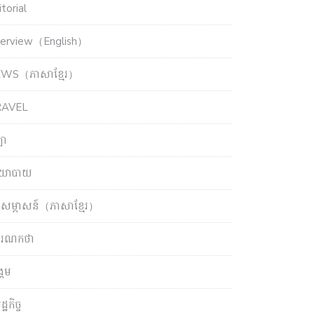
torial
terview（English）
WS（ភាសាខ្មែរ）
RAVEL
ឡា
យោបាយ
សម្ភាសន៍（ភាសាខ្មែរ）
ចារណកថា
្គម
្ឋកិច្ច