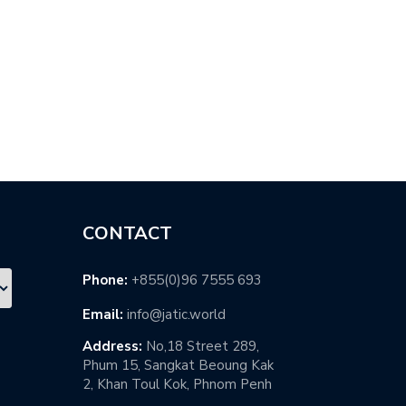
日本再興の…
端技術の…
CONTACT
Phone:
+855(0)96 7555 693
Email:
info@jatic.world
Address:
No,18 Street 289,
Phum 15, Sangkat Beoung Kak
2, Khan Toul Kok, Phnom Penh