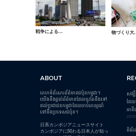
戦争による…
物づくり大
ABOUT
RE
គេហទំព័រសារព័ត៌មានជប៉ុនកម្ពុជា។
សង្ឃ
យើងនឹងផ្តល់ព័ត៌មានដែលគួរតែដឹងទៅ
ដែលប
ដល់ប្រជាជនកម្ពុជាដែលចាប់អារម្មណ៍
អានី
ទៅនឹងប្រទេសជប៉ុន។
202
日系カンボジアニュースサイト
ពិព័
カンボジアに関わる日本人が知っ