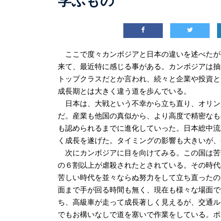
学ぶもの
ここで度々カンボジアと日本の違いを述べたが
来て、最近特に感じる事がある。カンボジアは抽象
トップクラスだとか言われ、続々と企業や投資と
成長期とは大きく違う道を歩んでいる。
日本は、大戦という不幸から立ち直り、オリン
だ。産業も他国の真似から、より高度で精密なも
も認められるまでに進化していった。日本総中流
く成長を遂げた。タイミングの影響も大きいが、
次にカンボジアに目を向けてみる。この国は苦難
の６割以上が虐殺されたとされている。その時代
苦しい時代を並々ならぬ努力をして立ち直ったの
面まで手が回る時間も無く、現在も様々な場面で
ち、高級車が走って成長著しく見えるが、交通ル
でもお構いなしで道を塞いで作業をしている。ポ