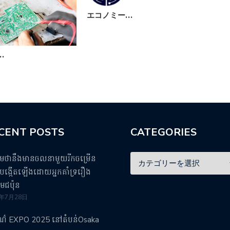
エコノミー…
先
…
CENT POSTS
CATEGORIES
ឹមថានឹងមានចលនាមួយរីកចម្រើន
ង្កើតឡើងដោយអ្នកគាំទ្ររឿង
មេជប៉ុន
5年7月28日
រណ៌ EXPO 2025 នៅតំបន់Osaka