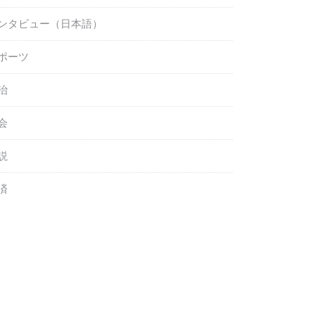
ンタビュー（日本語）
ポーツ
治
会
説
済