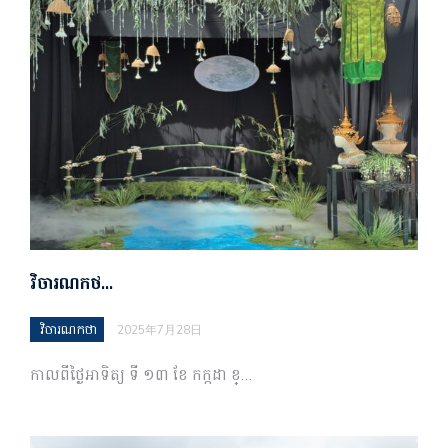
វិចារណកថ…
វិចារណកថា
2025年7月28日
កាលពីថ្ងៃអាទិត្យ ទី ១៣ ខែ កក្កដា ខ្…