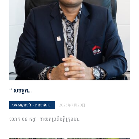
“ សមត្ថភ…
បទសម្ភាសន៍（ភាសាខ្មែរ）
2025年7月28日
លោក ខន គង្គា នាយកប្រតិបត្តិក្រុមហ៊…