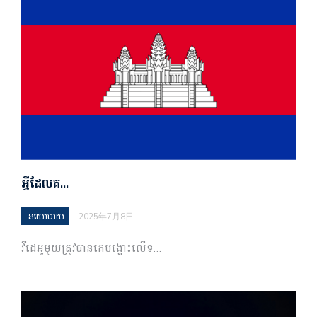
អ្វីដែលគ…
នយោបាយ
2025年7月8日
វីដេអូ​មួយ​ត្រូវ​បាន​គេ​បង្ហោះ​លើ​ទ…