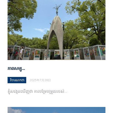
ភាពសម្បូ…
វិចារណកថា
2025年7月28日
ខ្ញុំសង្កេតឃើញថា ការបម្រែបម្រួលរបស់…