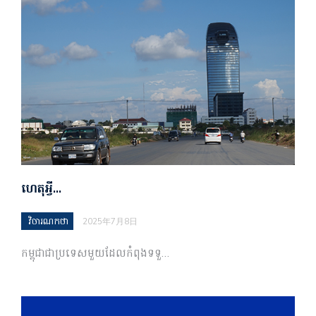
ហេតុអ្វី…
វិចារណកថា
2025年7月8日
កម្ពុជា​ជា​ប្រទេស​មួយ​ដែល​កំពុង​ទទួ…