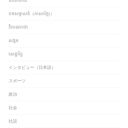
នយោបាយ
បទសម្ភាសន៍（ភាសាខ្មែរ）
វិចារណកថា
សង្គម
សេដ្ឋកិច្ច
インタビュー（日本語）
スポーツ
政治
社会
社説