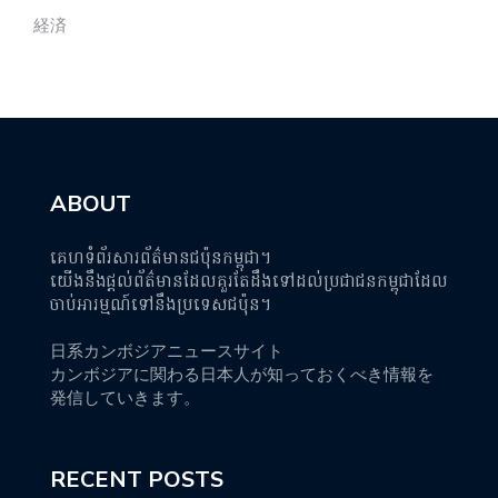
経済
ABOUT
គេហទំព័រសារព័ត៌មានជប៉ុនកម្ពុជា។
យើងនឹងផ្តល់ព័ត៌មានដែលគួរតែដឹងទៅដល់ប្រជាជនកម្ពុជាដែល
ចាប់អារម្មណ៍ទៅនឹងប្រទេសជប៉ុន។
日系カンボジアニュースサイト
カンボジアに関わる日本人が知っておくべき情報を
発信していきます。
RECENT POSTS