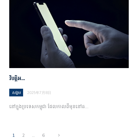
វិបត្តិអ…
សង្គម
2025年7月8日
នៅក្នុងប្រទេសកម្ពុជា ដែលកាលពីមុននៅត…
1
2
…
6