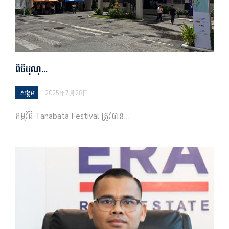
ពិធីបុណ្…
សង្គម
2025年7月28日
កម្មវិធី Tanabata Festival ត្រូវបាន…