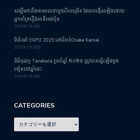
សង្ឃឹមថានឹងមានចលនាមួយរីកចម្រើន ដែលបង្កើតឡើងដោយ
អ្នកគាំទ្ររឿងអានីមេជប៉ុន
2025年7月28日
ពិព័រណ៌ EXPO 2025 នៅតំបន់Osaka Kansai
2025年7月28日
ពិធីបុណ្យ Tanabata ប្រចាំឆ្នាំ ២០២៥ ត្រូវបានធ្វើឡើងម្តង
ទៀតនៅឆ្នាំនេះ
2025年7月28日
CATEGORIES