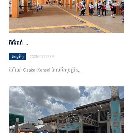
ពិព័រណ៌ …
សេដ្ឋកិច្ច
2025年7月28日
ពិព័រណ៌ Osaka-Kansai ដែលនឹងប្រព្រឹត…