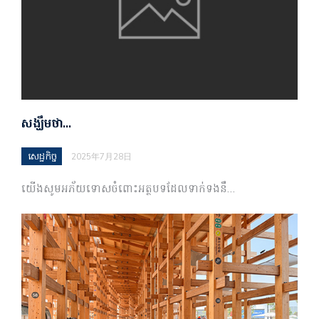
សង្ឃឹមថា…
សេដ្ឋកិច្ច
2025年7月28日
យើងសូមអភ័យទោសចំពោះអត្ថបទដែលទាក់ទងនឹ…