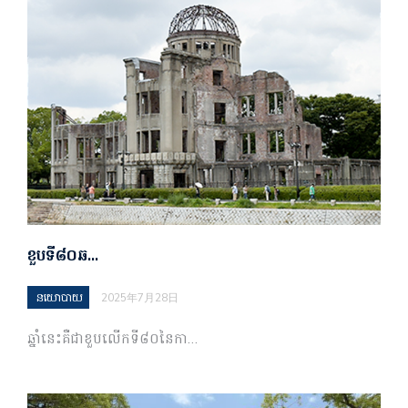
ខួបទី៨០ឆ…
នយោបាយ
2025年7月28日
ឆ្នាំ​នេះ​គឺ​ជា​ខួប​លើក​ទី​៨០​នៃ​កា…