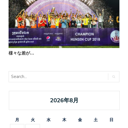
様々な差が…
2026年8月
月
火
水
木
金
土
日