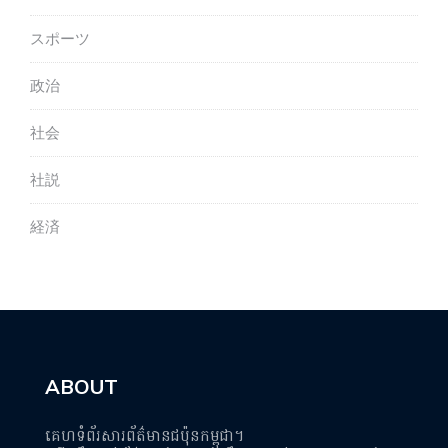
スポーツ
政治
社会
社説
経済
ABOUT
គេហទំព័រសារព័ត៌មានជប៉ុនកម្ពុជា។