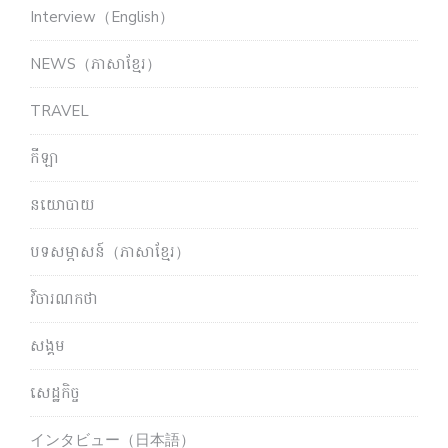
Interview（English）
NEWS（ភាសាខ្មែរ）
TRAVEL
កីឡា
នយោបាយ
បទសម្ភាសន៍（ភាសាខ្មែរ）
វិចារណកថា
សង្គម
សេដ្ឋកិច្ច
インタビュー（日本語）