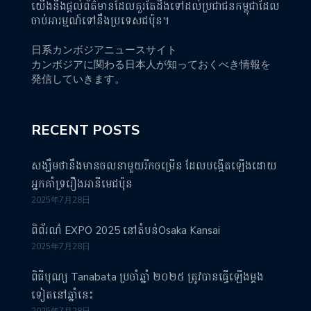
យើងនឹងផ្តល់ព័ត៌មានដែលគួរតែដឹងទៅដល់ប្រជាជនកម្ពុជាដែល
ចាប់អារម្មណ៍ទៅនឹងប្រទេសជប៉ុន។
日系カンボジアニュースサイト
カンボジアに関わる日本人が知っておくべき情報を
発信していきます。
RECENT POSTS
សង្ឃឹមថានឹងមានចលនាមួយរីកចម្រើន ដែលបង្កើតឡើងដោយ
អ្នកគាំទ្ររឿងអានីមេជប៉ុន
2025年7月28日
ពិព័រណ៌ EXPO 2025 នៅតំបន់Osaka Kansai
2025年7月28日
ពិធីបុណ្យ Tanabata ប្រចាំឆ្នាំ ២០២៥ ត្រូវបានធ្វើឡើងម្តង
ទៀតនៅឆ្នាំនេះ
2025年7月28日